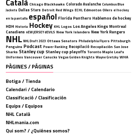
Català
Chicago Blackhawks
Colorado Avalanche
Columbus Blue
Dallas Stars
Detroit Red Wings
ECHL
Edmonton Oilers
el hockey
Jackets
español
Florida Panthers
Hablemos de hockey
en la pantalla
Hockey
HDH
Los Angeles Kings
Montreal
Logos
KHL
Historia
Canadiens
New York Rangers
New York Islanders
nEW jERSEY dEVILS
NHL
Ottawa Senators
Pittsburgh
Philadelphia Flyers
NHL Draft 2023
Podcast
Penguins
Recopilació
Recopilación
San Jose
Power Ranking
Stanley cup
Stanley cup playoffs
Sharks
Toronto Maple Leafs
WHA
Uniformes
Vancouver Canucks
Vegas Golden Knights
Wayne Gretzky
PÀGINES / PÁGINAS
Botiga / Tienda
Calendari / Calendario
Classificació / Clasificación
Equips / Equipos
NHL Català
NHLmania.com
Qui som? / ¿Quiénes somos?