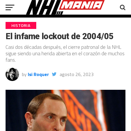
HISTORIA
El infame lockout de 2004/05
Casi dos décadas después, el cierre patronal de la NHL
sigue siendo una herida abierta en el corazón de muchos
fans.
by
Isi Roquer
agosto 26, 2023