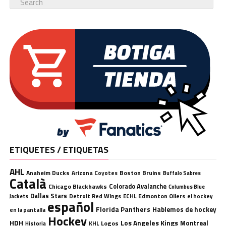
ETIQUETES / ETIQUETAS
AHL
Anaheim Ducks
Boston Bruins
Arizona Coyotes
Buffalo Sabres
Català
Chicago Blackhawks
Colorado Avalanche
Columbus Blue
Dallas Stars
Detroit Red Wings
ECHL
Edmonton Oilers
el hockey
Jackets
español
Florida Panthers
Hablemos de hockey
en la pantalla
Hockey
HDH
Los Angeles Kings
Montreal
Logos
KHL
Historia