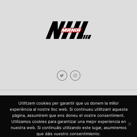
Utilitzem cookies per garantir que us donem la millor
Copyright © 2021 NHLmania.com. Tots els drets reservats / Todos los derechos
experiència al nostre lloc web. Si continueu utilitzant aquesta
reservados. NHLmania és una web dedicada a la difusió de contingut sobre la
pàgina, assumirem que ens doneu el vostre consentiment.
NHL, tant en català com en castellà. L'escut de NHLmania.com és propietat de la
web en qüestió. NHLmania es una web dedicada a la difusión de contenido sobre
Utilizamos cookies para garantizar una mejor experiencia en
la NHL, tanto en español como en catalán. El escudo deNHLmania.com es
nuestra web. Si continuáis utilizando este lugar, asumiremos
propiedad de dicha web.
que dáis vuestro consentimiento.