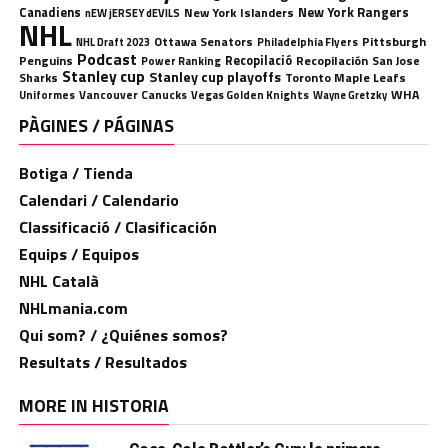
Canadiens
New York Rangers
New York Islanders
nEW jERSEY dEVILS
NHL
Ottawa Senators
Pittsburgh
Philadelphia Flyers
NHL Draft 2023
Podcast
Penguins
Recopilació
Recopilación
San Jose
Power Ranking
Stanley cup
Stanley cup playoffs
Sharks
Toronto Maple Leafs
WHA
Uniformes
Vancouver Canucks
Vegas Golden Knights
Wayne Gretzky
PÀGINES / PÁGINAS
Botiga / Tienda
Calendari / Calendario
Classificació / Clasificación
Equips / Equipos
NHL Català
NHLmania.com
Qui som? / ¿Quiénes somos?
Resultats / Resultados
MORE IN HISTORIA