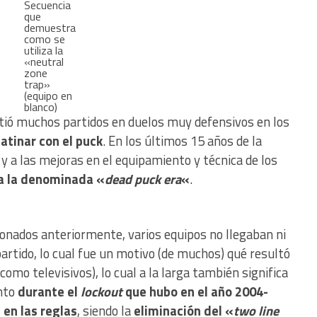
Secuencia
que
demuestra
como se
utiliza la
«neutral
zone
trap»
(equipo en
blanco)
irtió muchos partidos en duelos muy defensivos en los
atinar con el puck
. En los últimos 15 años de la
o y a las mejoras en el equipamiento y técnica de los
 a la denominada «
dead puck era
«
.
onados anteriormente, varios equipos no llegaban ni
partido, lo cual fue un motivo (de muchos) qué resultó
omo televisivos), lo cual a la larga también significa
anto
durante el
lockout
que hubo en el año 2004-
 en las reglas
, siendo la
eliminación del «
two line