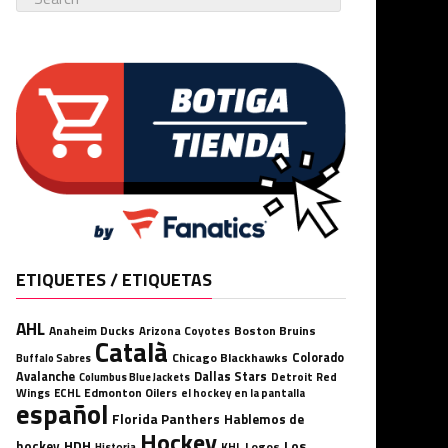
ETIQUETES / ETIQUETAS
AHL
Anaheim Ducks
Boston Bruins
Arizona Coyotes
Català
Chicago Blackhawks
Colorado
Buffalo Sabres
Avalanche
Dallas Stars
Detroit Red
Columbus Blue Jackets
Wings
ECHL
Edmonton Oilers
el hockey en la pantalla
español
Florida Panthers
Hablemos de
Hockey
HDH
hockey
Los
Logos
KHL
Historia