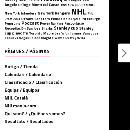
Angeles Kings
Montreal Canadiens
nEW jERSEY dEVILS
NHL
New York Rangers
New York Islanders
NHL
Ottawa Senators
Pittsburgh
Philadelphia Flyers
Draft 2023
Podcast
Penguins
Recopilació
Power Ranking
Stanley cup
Stanley
Recopilación
San Jose Sharks
cup playoffs
Toronto Maple Leafs
Uniformes
Vancouver
WHA
Canucks
Vegas Golden Knights
Wayne Gretzky
PÀGINES / PÁGINAS
Botiga / Tienda
Calendari / Calendario
Classificació / Clasificación
Equips / Equipos
NHL Català
NHLmania.com
Qui som? / ¿Quiénes somos?
Resultats / Resultados