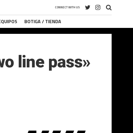
CONNECT WITH US
 EQUIPOS
BOTIGA / TIENDA
two line pass»