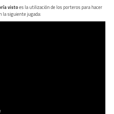
ría visto
es la utilización de los porteros para hacer
 la siguiente jugada: