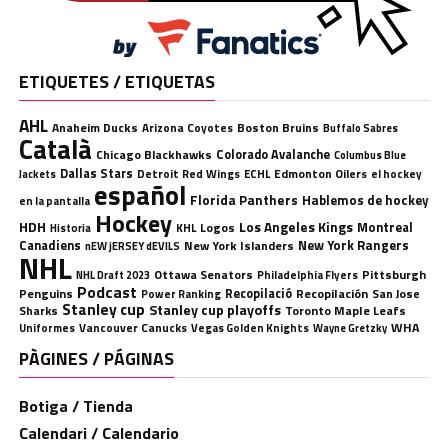
ETIQUETES / ETIQUETAS
AHL
Anaheim Ducks
Boston Bruins
Arizona Coyotes
Buffalo Sabres
Català
Chicago Blackhawks
Colorado Avalanche
Columbus Blue
Dallas Stars
Detroit Red Wings
ECHL
Edmonton Oilers
el hockey
Jackets
español
Florida Panthers
Hablemos de hockey
en la pantalla
Hockey
HDH
Los Angeles Kings
Montreal
Logos
KHL
Historia
Canadiens
New York Rangers
New York Islanders
nEW jERSEY dEVILS
NHL
Ottawa Senators
Pittsburgh
Philadelphia Flyers
NHL Draft 2023
Podcast
Penguins
Recopilació
Recopilación
San Jose
Power Ranking
Stanley cup
Stanley cup playoffs
Sharks
Toronto Maple Leafs
WHA
Uniformes
Vancouver Canucks
Vegas Golden Knights
Wayne Gretzky
PÀGINES / PÁGINAS
Botiga / Tienda
Calendari / Calendario