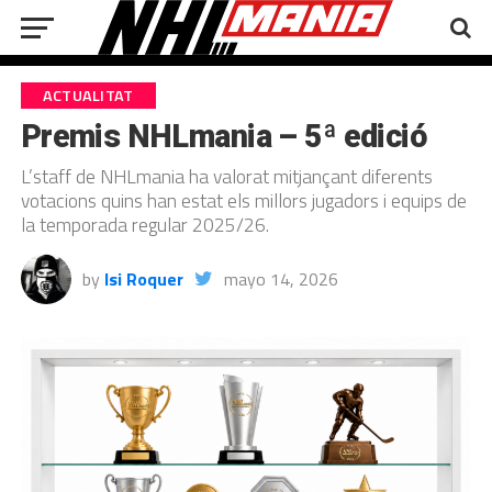
ACTUALITAT
Premis NHLmania – 5ª edició
L’staff de NHLmania ha valorat mitjançant diferents
votacions quins han estat els millors jugadors i equips de
la temporada regular 2025/26.
by
Isi Roquer
mayo 14, 2026