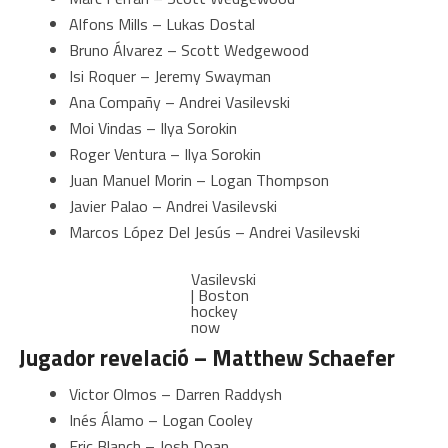
Alfons Mills – Lukas Dostal
Bruno Álvarez – Scott Wedgewood
Isi Roquer – Jeremy Swayman
Ana Compañy – Andrei Vasilevski
Moi Vindas – Ilya Sorokin
Roger Ventura – Ilya Sorokin
Juan Manuel Morin – Logan Thompson
Javier Palao – Andrei Vasilevski
Marcos López Del Jesús – Andrei Vasilevski
Vasilevski
| Boston
hockey
now
Jugador revelació – Matthew Schaefer
Victor Olmos – Darren Raddysh
Inés Álamo – Logan Cooley
Eric Blanch – Josh Doan