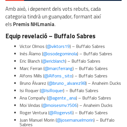
Amb això, i depenent dels vots rebuts, cada
categoria tindrà un guanyador, formant així
els
Premis NHLmania
.
Equip revelació – Buffalo Sabres
Victor Olmos (
@viktors19
) – Buffalo Sabres
Inés Álamo (
@osodegominola
) – Buffalo Sabres
Eric Blanch (
@ericblanch
) – Buffalo Sabres
Marc Ferran (
@marcferrang
) – Buffalo Sabres
Alfons Mills (
@Alfons_sito
) – Buffalo Sabres
Bruno Álvarez (
@bruno_alvarez98
) – Anaheim Ducks
Isi Roquer (
@IsiRoquer
) – Buffalo Sabres
Ana Compañy (
@agente_ana
) – Buffalo Sabres
Moi Vindas (
@moisesmv7506
) – Anaheim Ducks
Roger Ventura (
@Rogervs6
) – Buffalo Sabres
Juan Manuel Morin (
@josemanuelmorin
) – Buffalo
Sabres