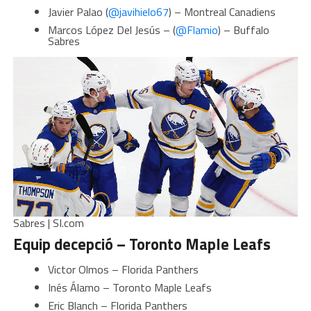
Javier Palao (
@javihielo67
) – Montreal Canadiens
Marcos López Del Jesús – (
@Flamio
) – Buffalo
Sabres
Sabres | SI.com
Equip decepció – Toronto Maple Leafs
Victor Olmos – Florida Panthers
Inés Álamo – Toronto Maple Leafs
Eric Blanch – Florida Panthers