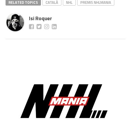
RELATED TOPICS
CATALÀ
NHL
PREMIS NHLMANIA
Isi Roquer