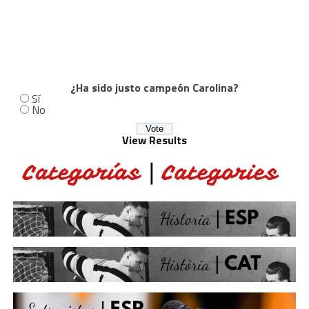
¿Ha sido justo campeón Carolina?
Sí
No
View Results