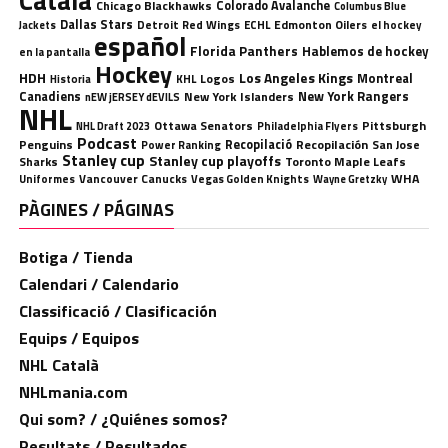
Català
Chicago Blackhawks
Colorado Avalanche
Columbus Blue
Dallas Stars
Detroit Red Wings
ECHL
Edmonton Oilers
el hockey
Jackets
español
Florida Panthers
Hablemos de hockey
en la pantalla
Hockey
HDH
Los Angeles Kings
Montreal
Logos
KHL
Historia
Canadiens
New York Rangers
New York Islanders
nEW jERSEY dEVILS
NHL
Ottawa Senators
Pittsburgh
Philadelphia Flyers
NHL Draft 2023
Podcast
Penguins
Recopilació
Recopilación
San Jose
Power Ranking
Stanley cup
Stanley cup playoffs
Sharks
Toronto Maple Leafs
WHA
Uniformes
Vancouver Canucks
Vegas Golden Knights
Wayne Gretzky
PÀGINES / PÁGINAS
Botiga / Tienda
Calendari / Calendario
Classificació / Clasificación
Equips / Equipos
NHL Català
NHLmania.com
Qui som? / ¿Quiénes somos?
Resultats / Resultados