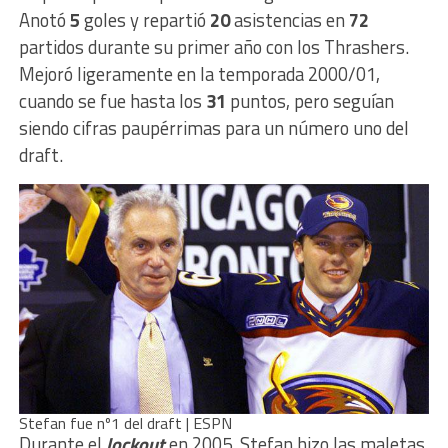
Anotó
5
goles y repartió
20
asistencias en
72
partidos durante su primer año con los Thrashers.
Mejoró ligeramente en la temporada 2000/01,
cuando se fue hasta los
31
puntos, pero seguían
siendo cifras paupérrimas para un número uno del
draft.
Stefan fue nº1 del draft | ESPN
Durante el
lockout
en 2005, Stefan hizo las maletas