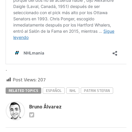
.
Post Views:
207
RELATED TOPICS
ESPAÑOL
NHL
PATRIK STEFAN
Bruno Álvarez