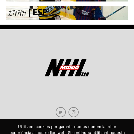
Utilitzem cookies per garantir que us donem la millor
experiència al nostre lloc web. Si continueu utilitzant aquesta