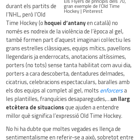
Els Flyers de principis dels 70,
durant els partits de
gran exemple de l’Old Time
Hockey | Pinterest
l’NHL, però l’Old
Time Hockey (o
hoquei d’antany
en català) no
només es nodreix de la violència de l’època al gel,
també formen part d’aquest imaginari col·lectiu les
grans estrelles clàssiques, equips mítics, pavellons
llegendaris ja enderrocats, anotacions altíssimes,
porters (no tots) sense tanta habilitat com avui dia,
porters a cara descoberta, dentadures delmades,
cicatrius, celebracions espectaculars, baralles amb
els dos equips al complet al gel, molts
enforcers
a
les plantilles, franquícies desaparegudes,…
un llarg
etcètera de situacions
que ajuden a entendre
millor què significa l’expressió Old Time Hockey.
No hi ha dubte que moltes vegades es llença de
sentimentalisme en referir-se a això, sobretot entre