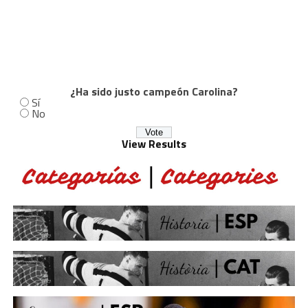
¿Ha sido justo campeón Carolina?
Sí
No
View Results