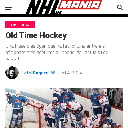
HISTÒRIA
Old Time Hockey
Una frase o eslògan que ha fet fortuna entre els
aficionats més acèrrims a l’hoquei gel, actuals i del
passat.
by
Isi Roquer
abril 4, 2024