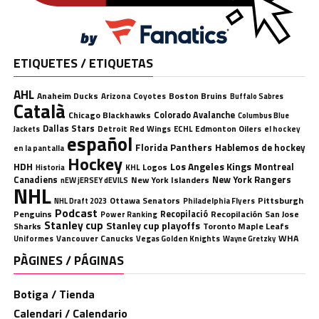
ETIQUETES / ETIQUETAS
AHL
Anaheim Ducks
Boston Bruins
Arizona Coyotes
Buffalo Sabres
Català
Chicago Blackhawks
Colorado Avalanche
Columbus Blue
Dallas Stars
Detroit Red Wings
ECHL
Edmonton Oilers
el hockey
Jackets
español
Florida Panthers
Hablemos de hockey
en la pantalla
Hockey
HDH
Los Angeles Kings
Montreal
Logos
KHL
Historia
Canadiens
New York Rangers
New York Islanders
nEW jERSEY dEVILS
NHL
Ottawa Senators
Pittsburgh
Philadelphia Flyers
NHL Draft 2023
Podcast
Penguins
Recopilació
Recopilación
San Jose
Power Ranking
Stanley cup
Stanley cup playoffs
Sharks
Toronto Maple Leafs
WHA
Uniformes
Vancouver Canucks
Vegas Golden Knights
Wayne Gretzky
PÀGINES / PÁGINAS
Botiga / Tienda
Calendari / Calendario