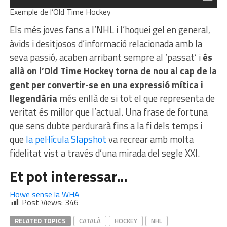
Exemple de l’Old Time Hockey
Els més joves fans a l’NHL i l’hoquei gel en general,
àvids i desitjosos d’informació relacionada amb la
seva passió, acaben arribant sempre al ‘passat’ i
és
allà on l’Old Time Hockey torna de nou al cap de la
gent per convertir-se en una expressió mítica i
llegendària
més enllà de si tot el que representa de
veritat és millor que l’actual. Una frase de fortuna
que sens dubte perdurarà fins a la fi dels temps i
que
la pel·lícula Slapshot
va recrear amb molta
fidelitat vist a través d’una mirada del segle XXI.
Et pot interessar…
Howe sense la WHA
Post Views:
346
RELATED TOPICS
CATALÀ
HOCKEY
NHL