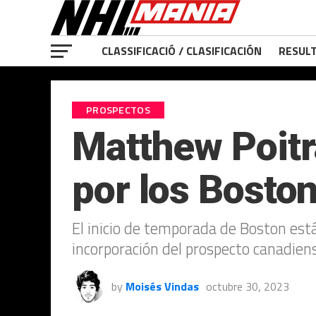
CLASSIFICACIÓ / CLASIFICACIÓN
RESULT
PROSPECTOS
Matthew Poitra
por los Bosto
El inicio de temporada de Boston está
incorporación del prospecto canadien
by
Moisés Vindas
octubre 30, 2023