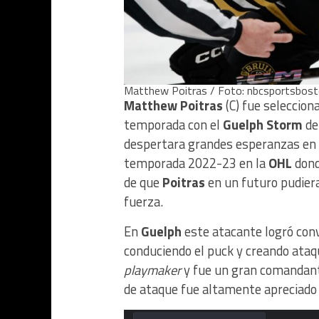
Matthew Poitras / Foto: nbcsportsbos
Matthew Poitras
(C) fue seleccion
temporada con el
Guelph Storm
de
despertara grandes esperanzas en 
temporada 2022-23 en la
OHL
dond
de que
Poitras
en un futuro pudiera
fuerza.
En
Guelph
este atacante logró conv
conduciendo el puck y creando ataq
playmaker
y fue un gran comandante
de ataque fue altamente apreciado 