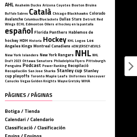
AHL
Anaheim Ducks
Boston Bruins
Arizona Coyotes
Català
Chicago Blackhawks
Colorado
Buffalo Sabres
Avalanche
Dallas Stars
Detroit Red
Columbus Blue Jackets
Wings
ECHL
Edmonton Oilers
el hockey en la pantalla
español
Florida Panthers
Hablemos de
Hockey
HDH
hockey
Los
Logos
KHL
Historia
Angeles Kings
Montreal Canadiens
nEW jERSEY dEVILS
NHL
New York Rangers
New York Islanders
NHL
Ottawa Senators
Pittsburgh
Philadelphia Flyers
Draft 2023
Podcast
Penguins
Recopilació
Power Ranking
Stanley cup
Stanley
Recopilación
San Jose Sharks
cup playoffs
Toronto Maple Leafs
Uniformes
Vancouver
WHA
Canucks
Vegas Golden Knights
Wayne Gretzky
PÀGINES / PÁGINAS
Botiga / Tienda
Calendari / Calendario
Classificació / Clasificación
Equips / Equipos