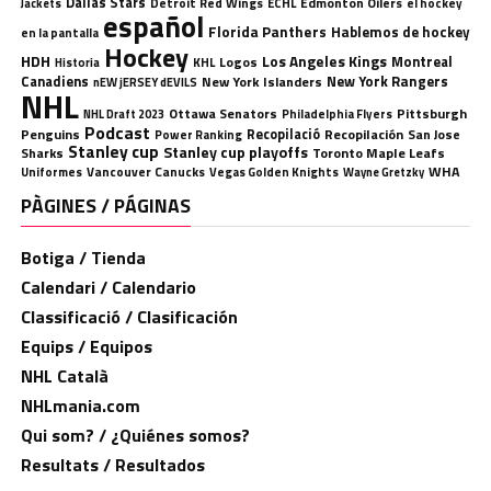
Dallas Stars
Detroit Red Wings
ECHL
Edmonton Oilers
el hockey
Jackets
español
Florida Panthers
Hablemos de hockey
en la pantalla
Hockey
HDH
Los Angeles Kings
Montreal
Logos
KHL
Historia
Canadiens
New York Rangers
New York Islanders
nEW jERSEY dEVILS
NHL
Ottawa Senators
Pittsburgh
Philadelphia Flyers
NHL Draft 2023
Podcast
Penguins
Recopilació
Recopilación
San Jose
Power Ranking
Stanley cup
Stanley cup playoffs
Sharks
Toronto Maple Leafs
WHA
Uniformes
Vancouver Canucks
Vegas Golden Knights
Wayne Gretzky
PÀGINES / PÁGINAS
Botiga / Tienda
Calendari / Calendario
Classificació / Clasificación
Equips / Equipos
NHL Català
NHLmania.com
Qui som? / ¿Quiénes somos?
Resultats / Resultados