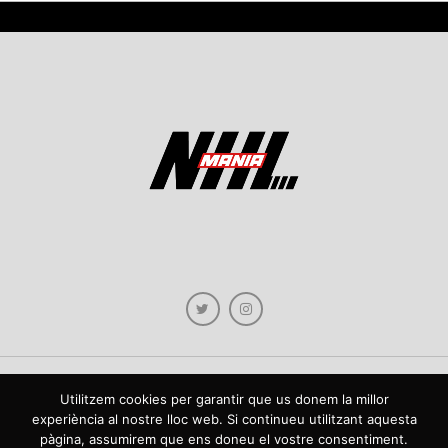
Utilitzem cookies per garantir que us donem la millor
Copyright © 2021 NHLmania.com. Tots els drets reservats / Todos los derechos
experiència al nostre lloc web. Si continueu utilitzant aquesta
reservados. NHLmania és una web dedicada a la difusió de contingut sobre la
pàgina, assumirem que ens doneu el vostre consentiment.
NHL, tant en català com en castellà. L'escut de NHLmania.com és propietat de la