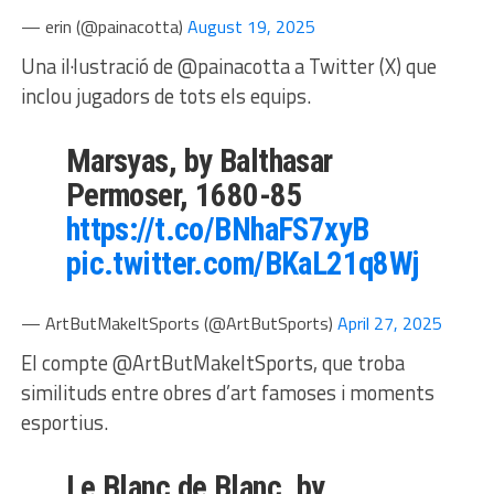
— erin (@painacotta)
August 19, 2025
Una il·lustració de @painacotta a Twitter (X) que
inclou jugadors de tots els equips.
Marsyas, by Balthasar
Permoser, 1680-85
https://t.co/BNhaFS7xyB
pic.twitter.com/BKaL21q8Wj
— ArtButMakeItSports (@ArtButSports)
April 27, 2025
El compte @ArtButMakeItSports, que troba
similituds entre obres d’art famoses i moments
esportius.
Le Blanc de Blanc, by