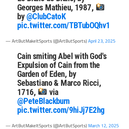
Georges Mathieu, 1987,
by
@ClubCatoK
pic.twitter.com/TBTubOQhv1
— ArtButMakeItSports (@ArtButSports)
April 23, 2025
Cain smiting Abel with God's
Expulsion of Cain from the
Garden of Eden, by
Sebastiano & Marco Ricci,
1716,
via
@PeteBlackburn
pic.twitter.com/9hiJj7E2hg
— ArtButMakeItSports (@ArtButSports)
March 12, 2025