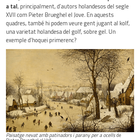
a tal
, principalment, d’autors holandesos del segle
XVII com Pieter Brueghel el Jove. En aquests
quadres, també hi podem veure gent jugant al kolf,
una varietat holandesa del golf, sobre gel. Un
exemple d’hoquei primerenc?
Paisatge nevat amb patinadors i parany per a ocells
de
Pieter Brueghel el Vell.