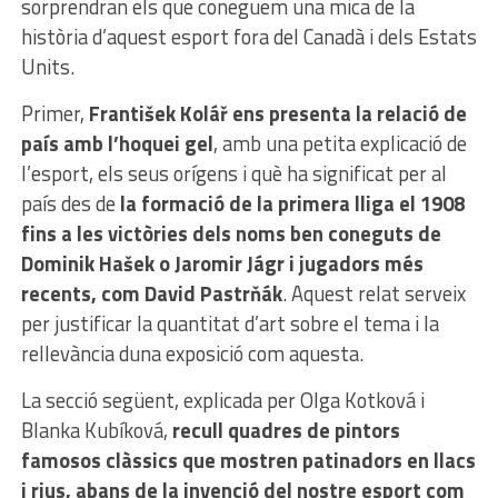
sorprendran els que coneguem una mica de la
història d’aquest esport fora del Canadà i dels Estats
Units.
Primer,
František Kolář ens presenta la relació de
país amb l’hoquei gel
, amb una petita explicació de
l’esport, els seus orígens i què ha significat per al
país des de
la formació de la primera lliga el 1908
fins a les victòries dels noms ben coneguts de
Dominik Hašek o Jaromir Jágr i jugadors més
recents, com David Pastrňák
. Aquest relat serveix
per justificar la quantitat d’art sobre el tema i la
rellevància duna exposició com aquesta.
La secció següent, explicada per Olga Kotková i
Blanka Kubíková,
recull quadres de pintors
famosos clàssics que mostren patinadors en llacs
i rius, abans de la invenció del nostre esport com