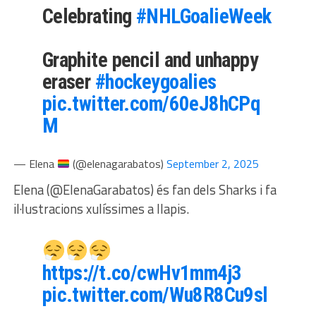
Celebrating
#NHLGoalieWeek
Graphite pencil and unhappy
eraser
#hockeygoalies
pic.twitter.com/60eJ8hCPq
M
— Elena
(@elenagarabatos)
September 2, 2025
Elena (@ElenaGarabatos) és fan dels Sharks i fa
il·lustracions xulíssimes a llapis.
https://t.co/cwHv1mm4j3
pic.twitter.com/Wu8R8Cu9sl