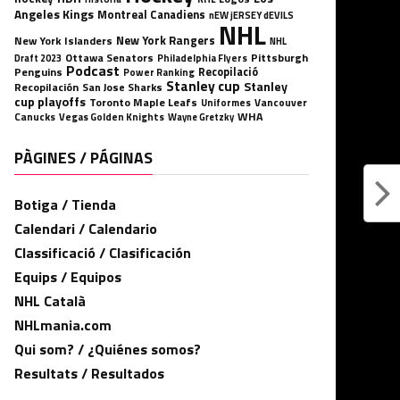
Angeles Kings
Montreal Canadiens
nEW jERSEY dEVILS
NHL
New York Rangers
New York Islanders
NHL
Ottawa Senators
Pittsburgh
Philadelphia Flyers
Draft 2023
Podcast
Penguins
Recopilació
Power Ranking
Stanley cup
Stanley
Recopilación
San Jose Sharks
cup playoffs
Toronto Maple Leafs
Uniformes
Vancouver
WHA
Canucks
Vegas Golden Knights
Wayne Gretzky
PÀGINES / PÁGINAS
Botiga / Tienda
Calendari / Calendario
Classificació / Clasificación
Equips / Equipos
NHL Català
NHLmania.com
Qui som? / ¿Quiénes somos?
Resultats / Resultados