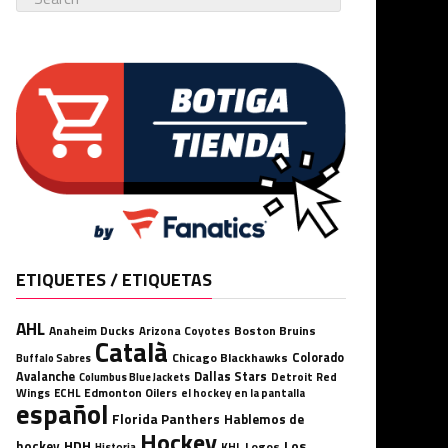
ETIQUETES / ETIQUETAS
AHL
Anaheim Ducks
Boston Bruins
Arizona Coyotes
Català
Chicago Blackhawks
Colorado
Buffalo Sabres
Avalanche
Dallas Stars
Detroit Red
Columbus Blue Jackets
Wings
ECHL
Edmonton Oilers
el hockey en la pantalla
español
Florida Panthers
Hablemos de
Hockey
HDH
hockey
Los
Logos
KHL
Historia