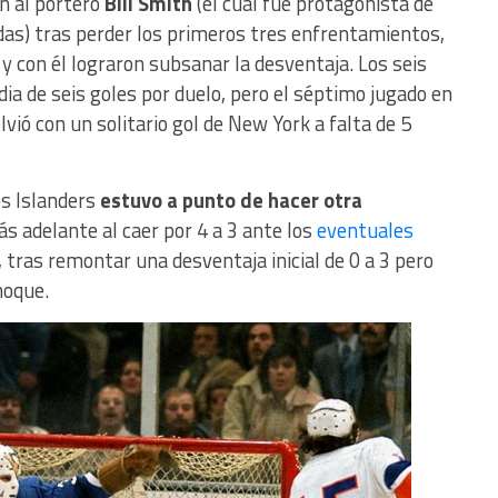
n al portero
Bill Smith
(el cuál fue protagonista de
as) tras perder los primeros tres enfrentamientos,
y con él lograron subsanar la desventaja. Los seis
a de seis goles por duelo, pero el séptimo jugado en
lvió con un solitario gol de New York a falta de 5
os Islanders
estuvo a punto de hacer otra
 adelante al caer por 4 a 3 ante los
eventuales
s, tras remontar una desventaja inicial de 0 a 3 pero
hoque.