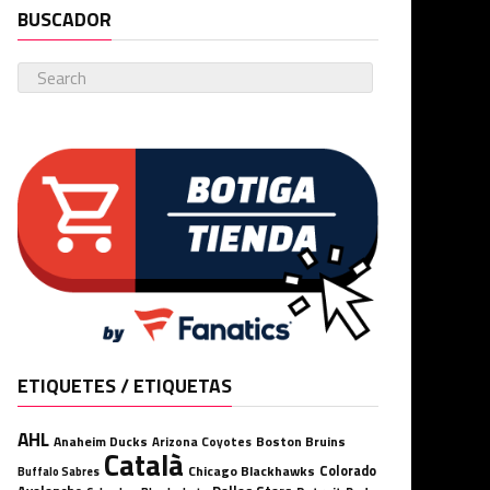
BUSCADOR
ETIQUETES / ETIQUETAS
AHL
Anaheim Ducks
Boston Bruins
Arizona Coyotes
Català
Chicago Blackhawks
Colorado
Buffalo Sabres