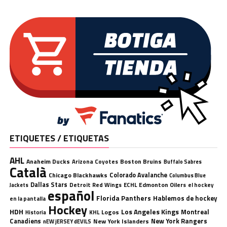
ETIQUETES / ETIQUETAS
AHL
Anaheim Ducks
Boston Bruins
Arizona Coyotes
Buffalo Sabres
Català
Chicago Blackhawks
Colorado Avalanche
Columbus Blue
Dallas Stars
Detroit Red Wings
ECHL
Edmonton Oilers
el hockey
Jackets
español
Florida Panthers
Hablemos de hockey
en la pantalla
Hockey
HDH
Los Angeles Kings
Montreal
Logos
KHL
Historia
Canadiens
New York Rangers
New York Islanders
nEW jERSEY dEVILS