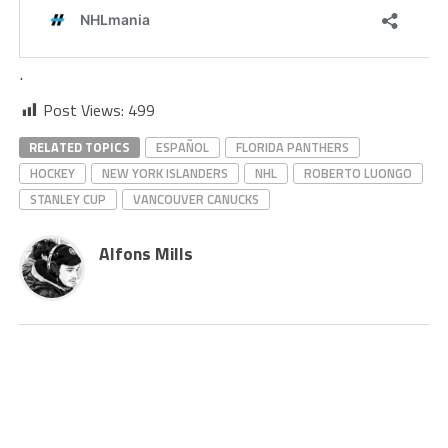
.
Post Views:
499
RELATED TOPICS
ESPAÑOL
FLORIDA PANTHERS
HOCKEY
NEW YORK ISLANDERS
NHL
ROBERTO LUONGO
STANLEY CUP
VANCOUVER CANUCKS
Alfons Mills