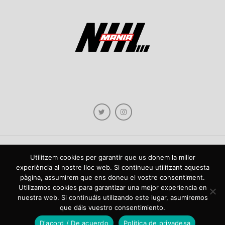
Utilitzem cookies per garantir que us donem la millor
Copyright © 2021 NHLmania.com. Tots els drets reservats / Todos los derechos
experiència al nostre lloc web. Si continueu utilitzant aquesta
reservados. NHLmania és una web dedicada a la difusió de contingut sobre la
pàgina, assumirem que ens doneu el vostre consentiment.
NHL, tant en català com en castellà. L'escut de NHLmania.com és propietat de la
web en qüestió. NHLmania es una web dedicada a la difusión de contenido sobre
Utilizamos cookies para garantizar una mejor experiencia en
la NHL, tanto en español como en catalán. El escudo deNHLmania.com es
nuestra web. Si continuáis utilizando este lugar, asumiremos
propiedad de dicha web.
que dáis vuestro consentimiento.
D'acord / De acuerdo
Política de privadesa