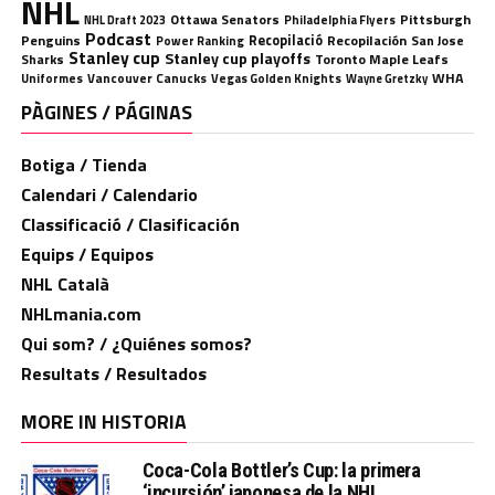
NHL
Ottawa Senators
Pittsburgh
Philadelphia Flyers
NHL Draft 2023
Podcast
Penguins
Recopilació
Recopilación
San Jose
Power Ranking
Stanley cup
Stanley cup playoffs
Sharks
Toronto Maple Leafs
WHA
Uniformes
Vancouver Canucks
Vegas Golden Knights
Wayne Gretzky
PÀGINES / PÁGINAS
Botiga / Tienda
Calendari / Calendario
Classificació / Clasificación
Equips / Equipos
NHL Català
NHLmania.com
Qui som? / ¿Quiénes somos?
Resultats / Resultados
MORE IN HISTORIA
Coca-Cola Bottler’s Cup: la primera
‘incursión’ japonesa de la NHL