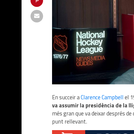
En succeir a
Clarence Campbell
el 
va assumir la presidència de la ll
més gran que va deixar després de c
punt rellevant.