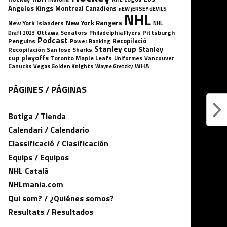
Angeles Kings
Montreal Canadiens
nEW jERSEY dEVILS
NHL
New York Rangers
New York Islanders
NHL
Ottawa Senators
Pittsburgh
Philadelphia Flyers
Draft 2023
Podcast
Penguins
Recopilació
Power Ranking
Stanley cup
Stanley
Recopilación
San Jose Sharks
cup playoffs
Toronto Maple Leafs
Uniformes
Vancouver
WHA
Canucks
Vegas Golden Knights
Wayne Gretzky
PÀGINES / PÁGINAS
Botiga / Tienda
Calendari / Calendario
Classificació / Clasificación
Equips / Equipos
NHL Català
NHLmania.com
Qui som? / ¿Quiénes somos?
Resultats / Resultados