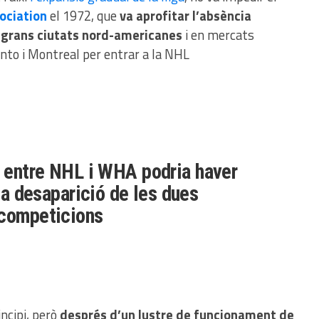
ociation
el 1972, que
va aprofitar l’absència
 grans ciutats nord-americanes
i en mercats
nto i Montreal per entrar a la NHL
a entre NHL i WHA podria haver
a desaparició de les dues
competicions
ncipi, però
després d’un lustre de funcionament de