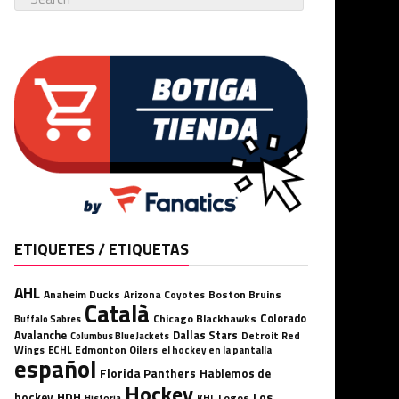
ETIQUETES / ETIQUETAS
AHL
Anaheim Ducks
Boston Bruins
Arizona Coyotes
Català
Chicago Blackhawks
Colorado
Buffalo Sabres
Avalanche
Dallas Stars
Detroit Red
Columbus Blue Jackets
Wings
ECHL
Edmonton Oilers
el hockey en la pantalla
español
Florida Panthers
Hablemos de
Hockey
HDH
hockey
Los
Logos
KHL
Historia