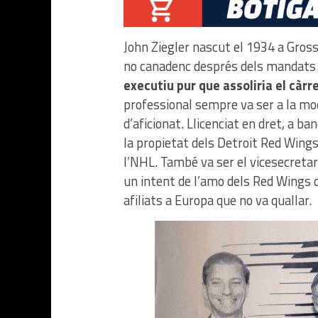
John Ziegler nascut el 1934 a Gross
no canadenc després dels mandats de
executiu pur que assoliria el càrr
professional sempre va ser a la moq
d’aficionat. Llicenciat en dret, a ba
la propietat dels Detroit Red Wings
l’NHL. També va ser el vicesecretar
un intent de l’amo dels Red Wings de
afiliats a Europa que no va quallar.