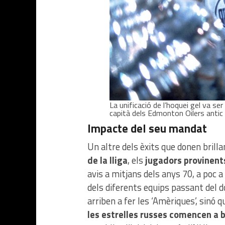
La unificació de l’hoquei gel va ser
capità dels Edmonton Oilers anti
Impacte del seu mandat
Un altre dels èxits que donen brill
de la lliga
, els
jugadors provinents
avis a mitjans dels anys 70, a poc 
dels diferents equips passant del d
arriben a fer les ‘Amèriques’, sinó 
les estrelles russes comencen a 