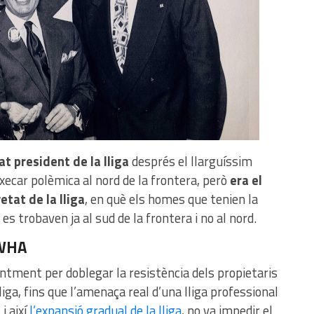
at president de la lliga
després el llarguíssim
ecar polèmica al nord de la frontera, però
era el
etat de la lliga
, en què els homes que tenien la
 es trobaven ja al sud de la frontera i no al nord.
 WHA
ntment per doblegar la resistència dels propietaris
 lliga, fins que l’amenaça real d’una lliga professional
i així
l’expansió gradual de la lliga
, no va impedir el