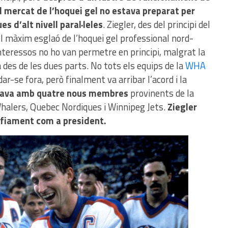
l mercat de l’hoquei gel no estava preparat per
es d’alt nivell paral·leles
. Ziegler, des del principi del
l màxim esglaó de l’hoquei gel professional nord-
interessos no ho van permetre en principi, malgrat la
 des de les dues parts. No tots els equips de la
WHA
dar-se fora, però finalment va arribar l’acord i la
ava amb quatre nous membres
provinents de la
alers, Quebec Nordiques i Winnipeg Jets.
Ziegler
afiament com a president.