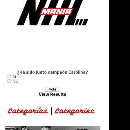
¿Ha sido justo campeón Carolina?
Sí
No
View Results