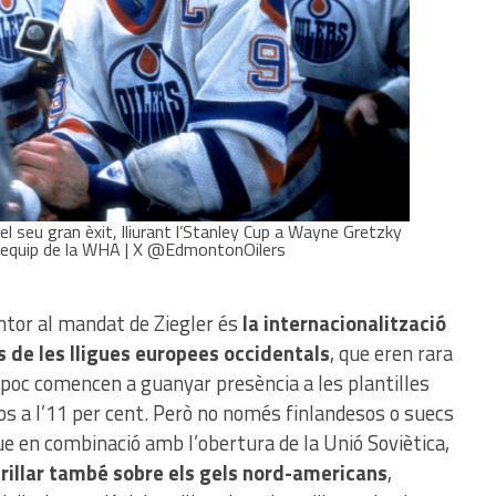
 el seu gran èxit, lliurant l’Stanley Cup a Wayne Gretzky
c equip de la WHA | X @EdmontonOilers
antor al mandat de Ziegler és
la internacionalització
 de les lligues europees occidentals
, que eren rara
a poc comencen a guanyar presència a les plantilles
os a l’11 per cent. Però no només finlandesos o suecs
que en combinació amb l’obertura de la Unió Soviètica,
brillar també sobre els gels nord-americans
,