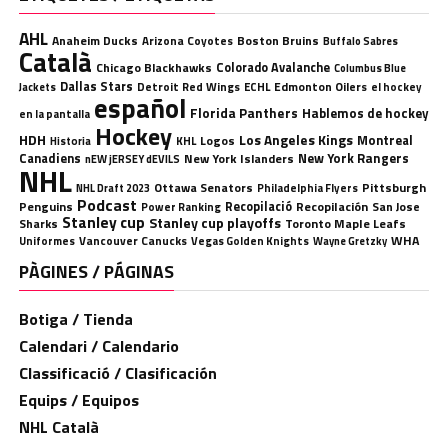
AHL
Anaheim Ducks
Boston Bruins
Arizona Coyotes
Buffalo Sabres
Català
Chicago Blackhawks
Colorado Avalanche
Columbus Blue
Dallas Stars
Detroit Red Wings
ECHL
Edmonton Oilers
el hockey
Jackets
español
Florida Panthers
Hablemos de hockey
en la pantalla
Hockey
HDH
Los Angeles Kings
Montreal
Logos
KHL
Historia
Canadiens
New York Rangers
New York Islanders
nEW jERSEY dEVILS
NHL
Ottawa Senators
Pittsburgh
Philadelphia Flyers
NHL Draft 2023
Podcast
Penguins
Recopilació
Recopilación
San Jose
Power Ranking
Stanley cup
Stanley cup playoffs
Sharks
Toronto Maple Leafs
WHA
Uniformes
Vancouver Canucks
Vegas Golden Knights
Wayne Gretzky
PÀGINES / PÁGINAS
Botiga / Tienda
Calendari / Calendario
Classificació / Clasificación
Equips / Equipos
NHL Català