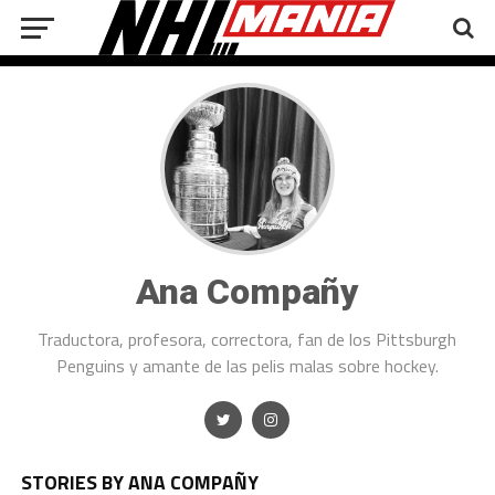
Ana Compañy
Traductora, profesora, correctora, fan de los Pittsburgh
Penguins y amante de las pelis malas sobre hockey.
STORIES BY ANA COMPAÑY