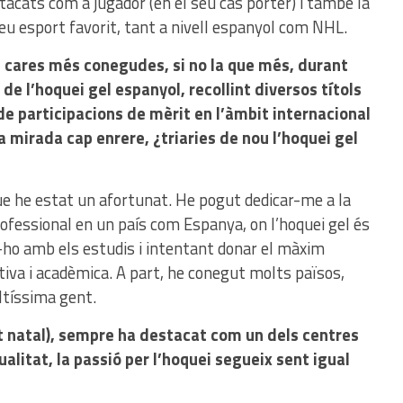
acats com a jugador (en el seu cas porter) i també la
eu esport favorit, tant a nivell espanyol com NHL.
s cares més conegudes, si no la que més, durant
e l’hoquei gel espanyol, recollint diversos títols
 de participacions de mèrit en l’àmbit internacional
a mirada cap enrere, ¿triaries de nou l’hoquei gel
e he estat un afortunat. He pogut dedicar-me a la
essional en un país com Espanya, on l’hoquei gel és
ho amb els estudis i intentant donar el màxim
iva i acadèmica. A part, he conegut molts països,
ltíssima gent.
tat natal), sempre ha destacat com un dels centres
ualitat, la passió per l’hoquei segueix sent igual