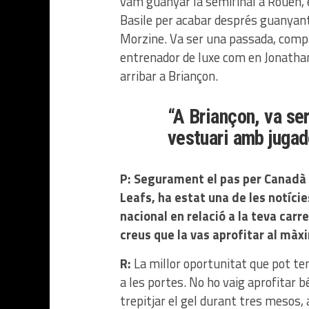
vam guanyar la semifinal a Rouen, 
Basile per acabar després guanyant l
Morzine. Va ser una passada, compar
entrenador de luxe com en Jonatha
arribar a Briançon.
“A Briançon, va se
vestuari amb jugado
P: Segurament el pas per Canadà
Leafs, ha estat una de les notíci
nacional en relació a la teva carr
creus que la vas aprofitar al màx
R:
La millor oportunitat que pot te
a les portes. No ho vaig aprofitar b
trepitjar el gel durant tres mesos, 