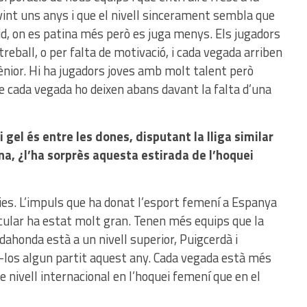
vivint uns anys i que el nivell sincerament sembla que
id, on es patina més però es juga menys. Els jugadors
reball, o per falta de motivació, i cada vegada arriben
sènior. Hi ha jugadors joves amb molt talent però
e cada vegada ho deixen abans davant la falta d’una
 gel és entre les dones, disputant la lliga similar
a, ¿l’ha sorprès aquesta estirada de l’hoquei
cies. L’impuls que ha donat l’esport femení a Espanya
ticular ha estat molt gran. Tenen més equips que la
dahonda està a un nivell superior, Puigcerdà i
los algun partit aquest any. Cada vegada està més
 de nivell internacional en l’hoquei femení que en el