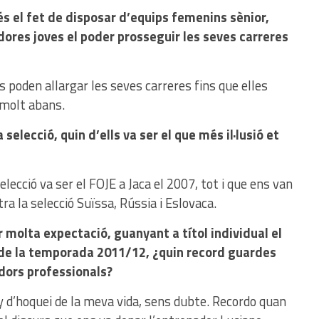
és el fet de disposar d’equips femenins sènior,
adores joves el poder prosseguir les seves carreres
es poden allargar les seves carreres fins que elles
 molt abans.
 selecció, quin d’ells va ser el que més il·lusió et
elecció va ser el FOJE a Jaca el 2007, tot i que ens van
ra la selecció Suïssa, Rússia i Eslovaca.
r molta expectació, guanyant a títol individual el
ó de la temporada 2011/12, ¿quin record guardes
dors professionals?
ny d’hoquei de la meva vida, sens dubte. Recordo quan