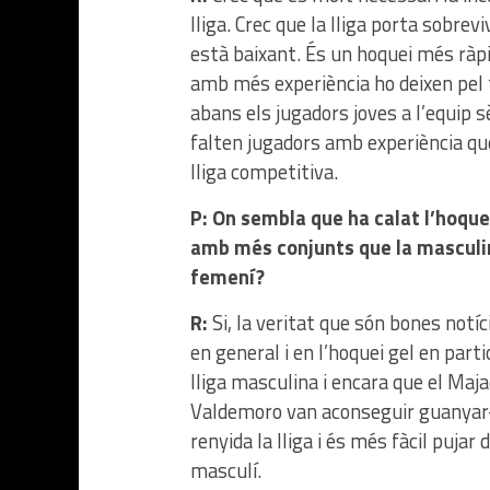
lliga. Crec que la lliga porta sobre
està baixant. És un hoquei més ràp
amb més experiència ho deixen pel t
abans els jugadors joves a l’equip 
falten jugadors amb experiència qu
lliga competitiva.
P: On sembla que ha calat l’hoquei
amb més conjunts que la masculin
femení?
R:
Si, la veritat que són bones notí
en general i en l’hoquei gel en par
lliga masculina i encara que el Maja
Valdemoro van aconseguir guanyar-
renyida la lliga i és més fàcil pujar
masculí.