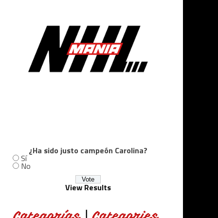
¿Ha sido justo campeón Carolina?
Sí
No
View Results