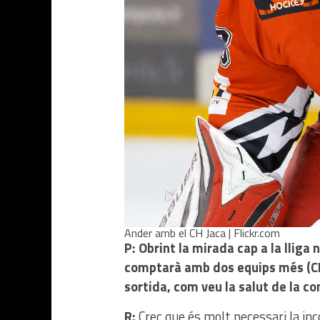
Ander amb el CH Jaca | Flickr.com
P: Obrint la mirada cap a la llig
comptarà amb dos equips més (CH H
sortida, com veu la salut de la co
R:
Crec que és molt necessari la inco