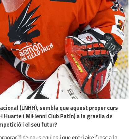
a nacional (LNHH), sembla que aquest proper curs
uarte i Mil·lenni Club Patín) a la graella de
mpetició i el seu futur?
rporació de nous equips i que entri aire fresc a la