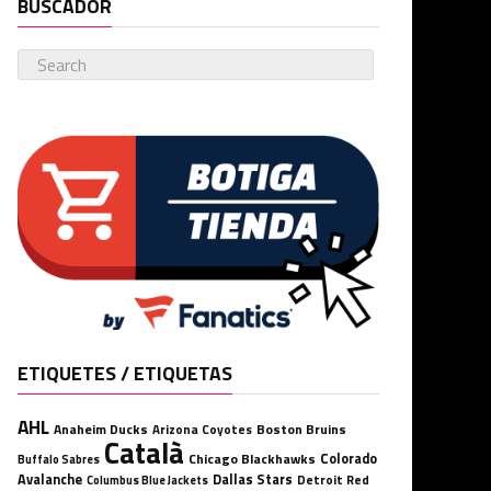
BUSCADOR
ETIQUETES / ETIQUETAS
AHL
Anaheim Ducks
Boston Bruins
Arizona Coyotes
Català
Chicago Blackhawks
Colorado
Buffalo Sabres
Avalanche
Dallas Stars
Detroit Red
Columbus Blue Jackets