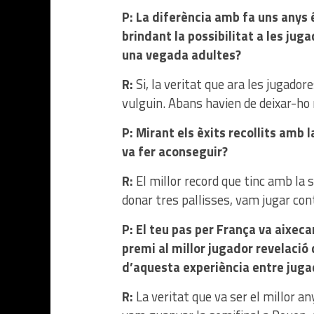
P: La diferència amb fa uns anys 
brindant la possibilitat a les jug
una vegada adultes?
R:
Si, la veritat que ara les jugador
vulguin. Abans havien de deixar-ho
P: Mirant els èxits recollits amb la
va fer aconseguir?
R:
El millor record que tinc amb la s
donar tres pallisses, vam jugar cont
P: El teu pas per França va aixeca
premi al millor jugador revelaci
d’aquesta experiència entre juga
R:
La veritat que va ser el millor a