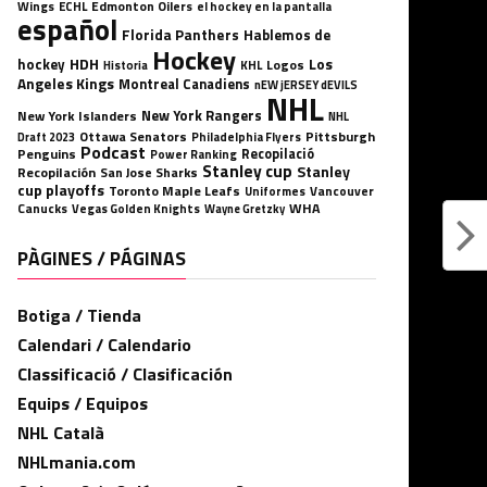
Wings
ECHL
Edmonton Oilers
el hockey en la pantalla
español
Florida Panthers
Hablemos de
Hockey
HDH
hockey
Los
Logos
KHL
Historia
Angeles Kings
Montreal Canadiens
nEW jERSEY dEVILS
NHL
New York Rangers
New York Islanders
NHL
Ottawa Senators
Pittsburgh
Philadelphia Flyers
Draft 2023
Podcast
Penguins
Recopilació
Power Ranking
Stanley cup
Stanley
Recopilación
San Jose Sharks
cup playoffs
Toronto Maple Leafs
Uniformes
Vancouver
WHA
Canucks
Vegas Golden Knights
Wayne Gretzky
PÀGINES / PÁGINAS
Botiga / Tienda
Calendari / Calendario
Classificació / Clasificación
Equips / Equipos
NHL Català
NHLmania.com