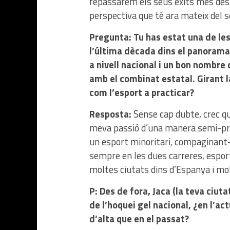
repassarem els seus èxits més dest
perspectiva que té ara mateix del s
Pregunta: Tu has estat una de le
l’última dècada dins el panorama d
a nivell nacional i un bon nombre
amb el combinat estatal. Girant l
com l’esport a practicar?
Resposta:
Sense cap dubte, crec qu
meva passió d’una manera semi-prof
un esport minoritari, compaginant-
sempre en les dues carreres, esport
moltes ciutats dins d’Espanya i mo
P: Des de fora, Jaca (la teva ciu
de l’hoquei gel nacional, ¿en l’act
d’alta que en el passat?