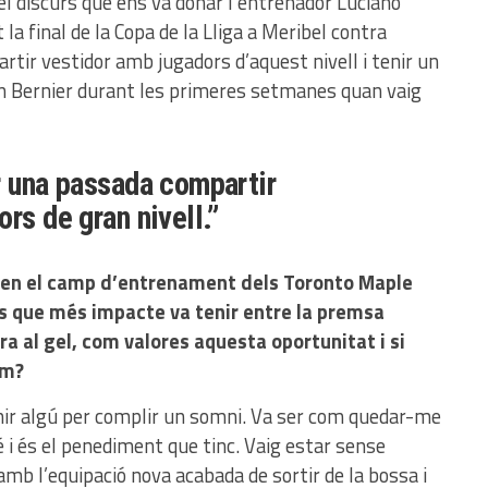
el discurs que ens va donar l’entrenador Luciano
a final de la Copa de la Lliga a Meribel contra
tir vestidor amb jugadors d’aquest nivell i tenir un
n Bernier durant les primeres setmanes quan vaig
r una passada compartir
rs de gran nivell.”
 en el camp d’entrenament dels Toronto Maple
es que més impacte va tenir entre la premsa
era al gel, com valores aquesta oportunitat i si
im?
nir algú per complir un somni. Va ser com quedar-me
é i és el penediment que tinc. Vaig estar sense
amb l’equipació nova acabada de sortir de la bossa i