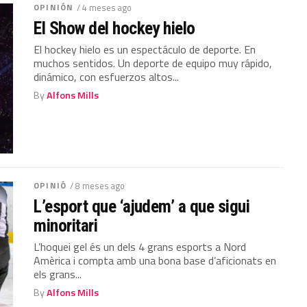
OPINIÓN
/ 4 meses ago
El Show del hockey hielo
El hockey hielo es un espectáculo de deporte. En
muchos sentidos. Un deporte de equipo muy rápido,
dinámico, con esfuerzos altos...
By
Alfons Mills
OPINIÓ
/ 8 meses ago
L’esport que ‘ajudem’ a que sigui
minoritari
L’hoquei gel és un dels 4 grans esports a Nord
Amèrica i compta amb una bona base d’aficionats en
els grans...
By
Alfons Mills