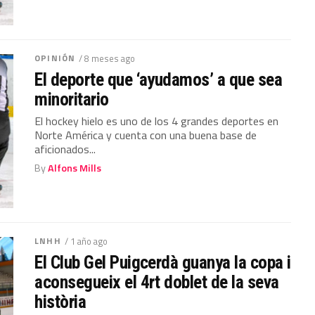
OPINIÓN
/ 8 meses ago
El deporte que ‘ayudamos’ a que sea
minoritario
El hockey hielo es uno de los 4 grandes deportes en
Norte América y cuenta con una buena base de
aficionados...
By
Alfons Mills
LNHH
/ 1 año ago
El Club Gel Puigcerdà guanya la copa i
aconsegueix el 4rt doblet de la seva
història