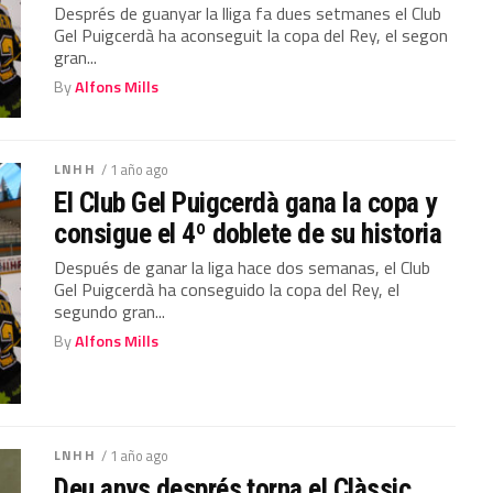
Després de guanyar la lliga fa dues setmanes el Club
Gel Puigcerdà ha aconseguit la copa del Rey, el segon
gran...
By
Alfons Mills
LNHH
/ 1 año ago
El Club Gel Puigcerdà gana la copa y
consigue el 4º doblete de su historia
Después de ganar la liga hace dos semanas, el Club
Gel Puigcerdà ha conseguido la copa del Rey, el
segundo gran...
By
Alfons Mills
LNHH
/ 1 año ago
Deu anys després torna el Clàssic