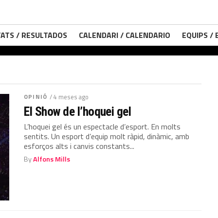
ATS / RESULTADOS
CALENDARI / CALENDARIO
EQUIPS /
OPINIÓ
/ 4 meses ago
El Show de l’hoquei gel
L’hoquei gel és un espectacle d’esport. En molts
sentits. Un esport d’equip molt ràpid, dinàmic, amb
esforços alts i canvis constants...
By
Alfons Mills