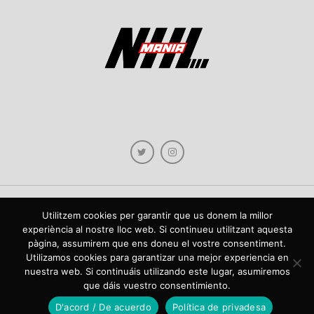
Utilitzem cookies per garantir que us donem la millor
Copyright © 2021 NHLmania.com. Tots els drets reservats / Todos los derechos
experiència al nostre lloc web. Si continueu utilitzant aquesta
reservados. NHLmania és una web dedicada a la difusió de contingut sobre la
pàgina, assumirem que ens doneu el vostre consentiment.
NHL, tant en català com en castellà. L'escut de NHLmania.com és propietat de la
web en qüestió. NHLmania es una web dedicada a la difusión de contenido sobre
Utilizamos cookies para garantizar una mejor experiencia en
la NHL, tanto en español como en catalán. El escudo deNHLmania.com es
nuestra web. Si continuáis utilizando este lugar, asumiremos
propiedad de dicha web.
que dáis vuestro consentimiento.
D'acord / De acuerdo
Política de privadesa