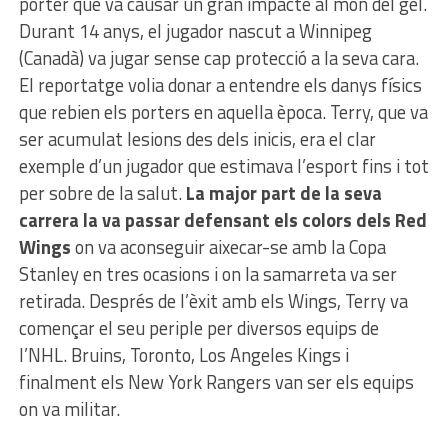
porter que va causar un gran impacte al món del gel.
Durant 14 anys, el jugador nascut a Winnipeg
(Canadà) va jugar sense cap protecció a la seva cara.
El reportatge volia donar a entendre els danys físics
que rebien els porters en aquella època. Terry, que va
ser acumulat lesions des dels inicis, era el clar
exemple d’un jugador que estimava l’esport fins i tot
per sobre de la salut.
La major part de la seva
carrera la va passar defensant els colors dels Red
Wings
on va aconseguir aixecar-se amb la Copa
Stanley en tres ocasions i on la samarreta va ser
retirada. Després de l’èxit amb els Wings, Terry va
començar el seu periple per diversos equips de
l’NHL. Bruins, Toronto, Los Angeles Kings i
finalment els New York Rangers van ser els equips
on va militar.