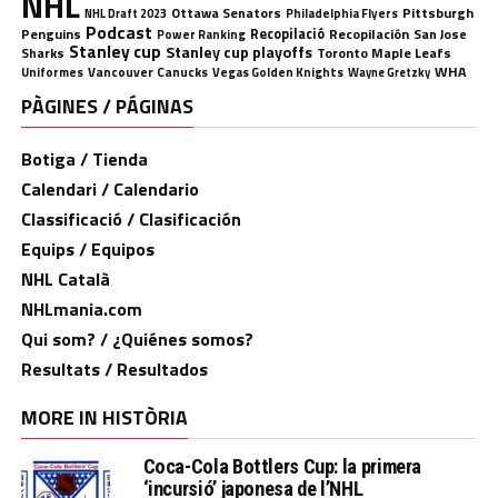
NHL
Ottawa Senators
Pittsburgh
Philadelphia Flyers
NHL Draft 2023
Podcast
Penguins
Recopilació
Recopilación
San Jose
Power Ranking
Stanley cup
Stanley cup playoffs
Sharks
Toronto Maple Leafs
WHA
Uniformes
Vancouver Canucks
Vegas Golden Knights
Wayne Gretzky
PÀGINES / PÁGINAS
Botiga / Tienda
Calendari / Calendario
Classificació / Clasificación
Equips / Equipos
NHL Català
NHLmania.com
Qui som? / ¿Quiénes somos?
Resultats / Resultados
MORE IN HISTÒRIA
Coca-Cola Bottlers Cup: la primera
‘incursió’ japonesa de l’NHL