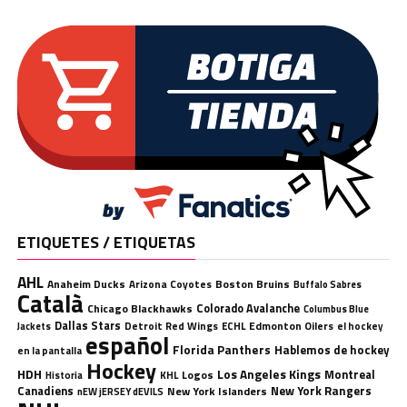
ETIQUETES / ETIQUETAS
AHL
Anaheim Ducks
Boston Bruins
Arizona Coyotes
Buffalo Sabres
Català
Chicago Blackhawks
Colorado Avalanche
Columbus Blue
Dallas Stars
Detroit Red Wings
ECHL
Edmonton Oilers
el hockey
Jackets
español
Florida Panthers
Hablemos de hockey
en la pantalla
Hockey
HDH
Los Angeles Kings
Montreal
Logos
KHL
Historia
Canadiens
New York Rangers
New York Islanders
nEW jERSEY dEVILS