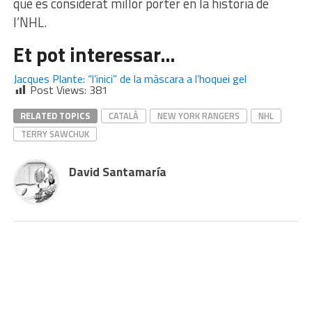
que és considerat millor porter en la història de
l’NHL.
Et pot interessar…
Jacques Plante: “l’inici” de la màscara a l’hoquei gel
Post Views:
381
RELATED TOPICS
CATALÀ
NEW YORK RANGERS
NHL
TERRY SAWCHUK
David Santamaría