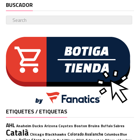
BUSCADOR
ETIQUETES / ETIQUETAS
AHL
Anaheim Ducks
Boston Bruins
Arizona Coyotes
Buffalo Sabres
Català
Chicago Blackhawks
Colorado Avalanche
Columbus Blue