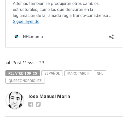
.
Post Views:
123
RELATED TOPICS
ESPAÑOL
MARC TARDIF
NHL
QUEBEC NORDIQUES
Jose Manuel Morin