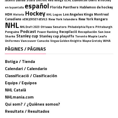
Dallas Stars
Detroit Red Wings
ECHL
Edmonton Oilers
el hockey
Jackets
español
Florida Panthers
Hablemos de hockey
en la pantalla
Hockey
HDH
Los Angeles Kings
Montreal
Logos
KHL
Historia
Canadiens
New York Rangers
New York Islanders
nEW jERSEY dEVILS
NHL
Ottawa Senators
Pittsburgh
Philadelphia Flyers
NHL Draft 2023
Podcast
Penguins
Recopilació
Recopilación
San Jose
Power Ranking
Stanley cup
Stanley cup playoffs
Sharks
Toronto Maple Leafs
WHA
Uniformes
Vancouver Canucks
Vegas Golden Knights
Wayne Gretzky
PÀGINES / PÁGINAS
Botiga / Tienda
Calendari / Calendario
Classificació / Clasificación
Equips / Equipos
NHL Català
NHLmania.com
Qui som? / ¿Quiénes somos?
Resultats / Resultados