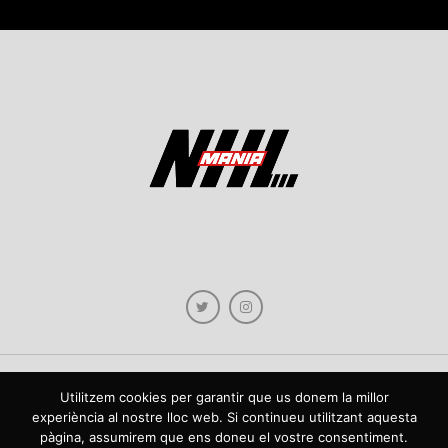
Utilitzem cookies per garantir que us donem la millor
Copyright © 2021 NHLmania.com. Tots els drets reservats / Todos los derechos
experiència al nostre lloc web. Si continueu utilitzant aquesta
reservados. NHLmania és una web dedicada a la difusió de contingut sobre la
pàgina, assumirem que ens doneu el vostre consentiment.
NHL, tant en català com en castellà. L'escut de NHLmania.com és propietat de la