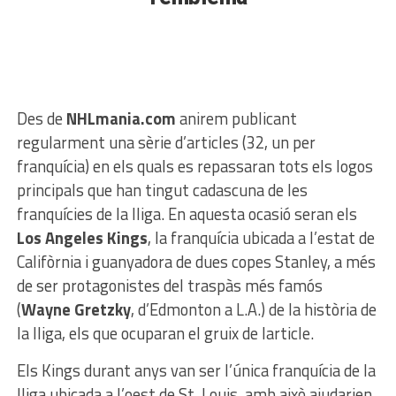
Des de
NHLmania.com
anirem publicant
regularment una sèrie d’articles (32, un per
franquícia) en els quals es repassaran tots els logos
principals que han tingut cadascuna de les
franquícies de la lliga. En aquesta ocasió seran els
Los Angeles Kings
, la franquícia ubicada a l’estat de
Califòrnia i guanyadora de dues copes Stanley, a més
de ser protagonistes del traspàs més famós
(
Wayne Gretzky
, d’Edmonton a L.A.) de la història de
la lliga, els que ocuparan el gruix de larticle.
Els Kings durant anys van ser l’única franquícia de la
lliga ubicada a l’oest de St. Louis, amb això ajudarien