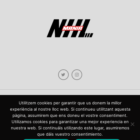
Utilitzem cookies per garantir que us donem la millor
Copyright © 2021 NHLmania.com. Tots els drets reservats / Todos los derechos
experiència al nostre lloc web. Si continueu utilitzant aquesta
reservados. NHLmania és una web dedicada a la difusió de contingut sobre la
pàgina, assumirem que ens doneu el vostre consentiment.
NHL, tant en català com en castellà. L'escut de NHLmania.com és propietat de la
web en qüestió. NHLmania es una web dedicada a la difusión de contenido sobre
Utilizamos cookies para garantizar una mejor experiencia en
la NHL, tanto en español como en catalán. El escudo deNHLmania.com es
nuestra web. Si continuáis utilizando este lugar, asumiremos
propiedad de dicha web.
que dáis vuestro consentimiento.