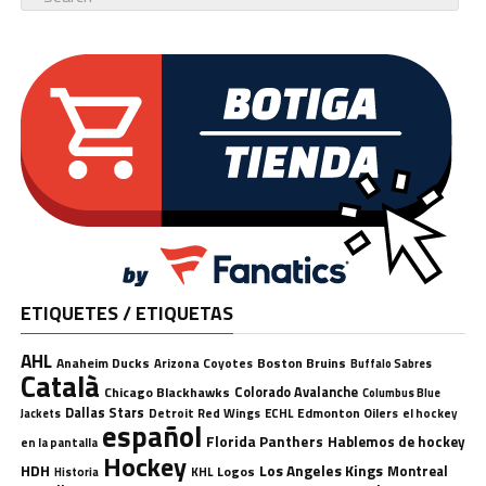
ETIQUETES / ETIQUETAS
AHL
Anaheim Ducks
Boston Bruins
Arizona Coyotes
Buffalo Sabres
Català
Chicago Blackhawks
Colorado Avalanche
Columbus Blue
Dallas Stars
Detroit Red Wings
ECHL
Edmonton Oilers
el hockey
Jackets
español
Florida Panthers
Hablemos de hockey
en la pantalla
Hockey
HDH
Los Angeles Kings
Montreal
Logos
KHL
Historia