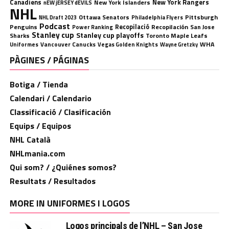
Canadiens
New York Rangers
New York Islanders
nEW jERSEY dEVILS
NHL
Ottawa Senators
Pittsburgh
Philadelphia Flyers
NHL Draft 2023
Podcast
Penguins
Recopilació
Recopilación
San Jose
Power Ranking
Stanley cup
Stanley cup playoffs
Sharks
Toronto Maple Leafs
WHA
Uniformes
Vancouver Canucks
Vegas Golden Knights
Wayne Gretzky
PÀGINES / PÁGINAS
Botiga / Tienda
Calendari / Calendario
Classificació / Clasificación
Equips / Equipos
NHL Català
NHLmania.com
Qui som? / ¿Quiénes somos?
Resultats / Resultados
MORE IN UNIFORMES I LOGOS
Logos principals de l’NHL – San Jose