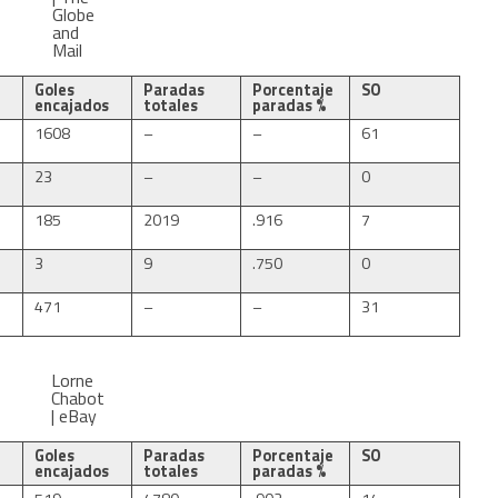
Globe
and
Mail
Goles
Paradas
Porcentaje
SO
encajados
totales
paradas %
1608
–
–
61
23
–
–
0
185
2019
.916
7
3
9
.750
0
471
–
–
31
Lorne
Chabot
| eBay
Goles
Paradas
Porcentaje
SO
encajados
totales
paradas %