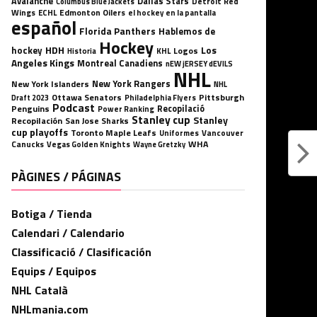
Avalanche
Dallas Stars
Detroit Red
Columbus Blue Jackets
Wings
ECHL
Edmonton Oilers
el hockey en la pantalla
español
Florida Panthers
Hablemos de
Hockey
HDH
hockey
Los
Logos
KHL
Historia
Angeles Kings
Montreal Canadiens
nEW jERSEY dEVILS
NHL
New York Rangers
New York Islanders
NHL
Ottawa Senators
Pittsburgh
Philadelphia Flyers
Draft 2023
Podcast
Penguins
Recopilació
Power Ranking
Stanley cup
Stanley
Recopilación
San Jose Sharks
cup playoffs
Toronto Maple Leafs
Uniformes
Vancouver
WHA
Canucks
Vegas Golden Knights
Wayne Gretzky
PÀGINES / PÁGINAS
Botiga / Tienda
Calendari / Calendario
Classificació / Clasificación
Equips / Equipos
NHL Català
NHLmania.com