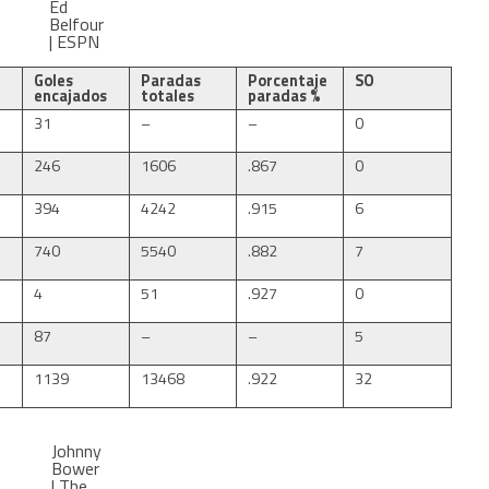
Ed
Belfour
| ESPN
Goles
Paradas
Porcentaje
SO
encajados
totales
paradas %
31
–
–
0
246
1606
.867
0
394
4242
.915
6
740
5540
.882
7
4
51
.927
0
87
–
–
5
1139
13468
.922
32
Johnny
Bower
| The