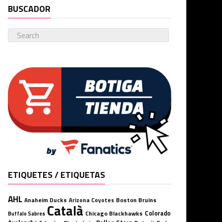
BUSCADOR
ETIQUETES / ETIQUETAS
AHL
Anaheim Ducks
Boston Bruins
Arizona Coyotes
Català
Chicago Blackhawks
Colorado
Buffalo Sabres