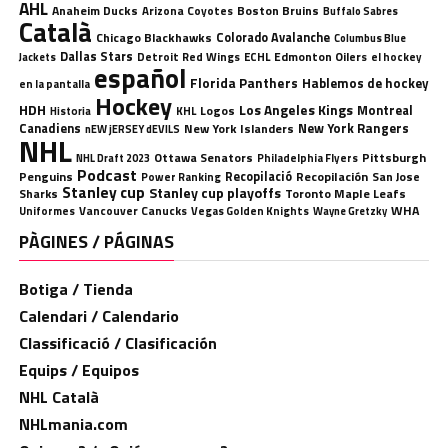
AHL
Anaheim Ducks
Boston Bruins
Arizona Coyotes
Buffalo Sabres
Català
Chicago Blackhawks
Colorado Avalanche
Columbus Blue
Dallas Stars
Detroit Red Wings
ECHL
Edmonton Oilers
el hockey
Jackets
español
Florida Panthers
Hablemos de hockey
en la pantalla
Hockey
HDH
Los Angeles Kings
Montreal
Logos
KHL
Historia
Canadiens
New York Rangers
New York Islanders
nEW jERSEY dEVILS
NHL
Ottawa Senators
Pittsburgh
Philadelphia Flyers
NHL Draft 2023
Podcast
Penguins
Recopilació
Recopilación
San Jose
Power Ranking
Stanley cup
Stanley cup playoffs
Sharks
Toronto Maple Leafs
WHA
Uniformes
Vancouver Canucks
Vegas Golden Knights
Wayne Gretzky
PÀGINES / PÁGINAS
Botiga / Tienda
Calendari / Calendario
Classificació / Clasificación
Equips / Equipos
NHL Català
NHLmania.com