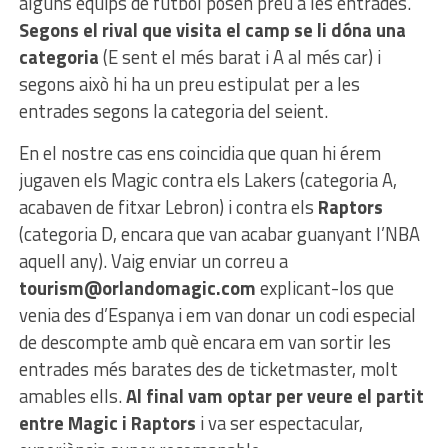
alguns equips de futbol posen preu a les entrades.
Segons el rival que visita el camp se li dóna una
categoria
(E sent el més barat i A al més car) i
segons això hi ha un preu estipulat per a les
entrades segons la categoria del seient.
En el nostre cas ens coincidia que quan hi érem
jugaven els Magic contra els Lakers (categoria A,
acabaven de fitxar Lebron) i contra els
Raptors
(categoria D, encara que van acabar guanyant l’NBA
aquell any). Vaig enviar un correu a
tourism@orlandomagic.com
explicant-los que
venia des d’Espanya i em van donar un codi especial
de descompte amb què encara em van sortir les
entrades més barates des de ticketmaster, molt
amables ells.
Al final vam optar per veure el partit
entre Magic i Raptors
i va ser espectacular,