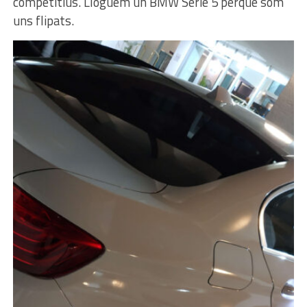
competitius. Lloguem un BMW Sèrie 5 perquè som
uns flipats.