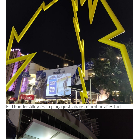
El Thunder Alley és la plaça just abans d´arribar al´estadi