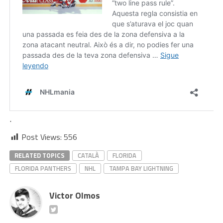
.
Post Views:
556
RELATED TOPICS
CATALÀ
FLORIDA
FLORIDA PANTHERS
NHL
TAMPA BAY LIGHTNING
Victor Olmos