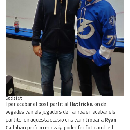
Satisfet
I per acabar el post partit al
Hattricks
, on de
vegades van els jugadors de Tampa en acabar els
partits, en aquesta ocasió ens vam trobar a
Ryan
Callahan
però no em vaig poder fer foto amb ell.