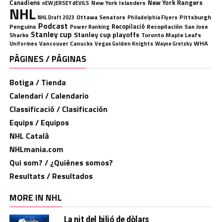
Canadiens
New York Rangers
New York Islanders
nEW jERSEY dEVILS
NHL
Ottawa Senators
Pittsburgh
Philadelphia Flyers
NHL Draft 2023
Podcast
Penguins
Recopilació
Recopilación
San Jose
Power Ranking
Stanley cup
Stanley cup playoffs
Sharks
Toronto Maple Leafs
WHA
Uniformes
Vancouver Canucks
Vegas Golden Knights
Wayne Gretzky
PÀGINES / PÁGINAS
Botiga / Tienda
Calendari / Calendario
Classificació / Clasificación
Equips / Equipos
NHL Català
NHLmania.com
Qui som? / ¿Quiénes somos?
Resultats / Resultados
MORE IN NHL
La nit del bilió de dòlars