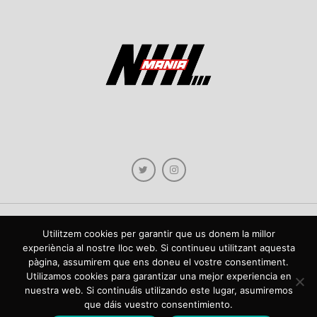
Utilitzem cookies per garantir que us donem la millor
Copyright © 2021 NHLmania.com. Tots els drets reservats / Todos los derechos
experiència al nostre lloc web. Si continueu utilitzant aquesta
reservados. NHLmania és una web dedicada a la difusió de contingut sobre la
pàgina, assumirem que ens doneu el vostre consentiment.
NHL, tant en català com en castellà. L'escut de NHLmania.com és propietat de la
web en qüestió. NHLmania es una web dedicada a la difusión de contenido sobre
Utilizamos cookies para garantizar una mejor experiencia en
la NHL, tanto en español como en catalán. El escudo deNHLmania.com es
nuestra web. Si continuáis utilizando este lugar, asumiremos
propiedad de dicha web.
que dáis vuestro consentimiento.