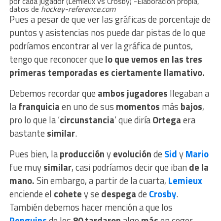
por cada jugador (Lemieux vs Crosby) -Elaboración propia,
datos de
hockey-reference.com
Pues a pesar de que ver las gráficas de porcentaje de
puntos y asistencias nos puede dar pistas de lo que
podríamos encontrar al ver la gráfica de puntos,
tengo que reconocer que
lo que vemos en las tres
primeras temporadas es ciertamente llamativo.
Debemos recordar que
ambos jugadores
llegaban a
la
franquicia
en uno de sus
momentos
más
bajos
,
pro lo que la ‘
circunstancia
‘ que diría
Ortega
era
bastante
similar
.
Pues bien, la
producción
y
evolución
de
Sid
y
Mario
fue muy
similar
, casi podríamos decir que iban
de la
mano.
Sin embargo, a partir de la cuarta,
Lemieux
enciende el
cohete
y se
despega
de
Crosby
.
También debemos hacer mención a que los
Penguins
de los
80 tardaron
algo
más
en coger