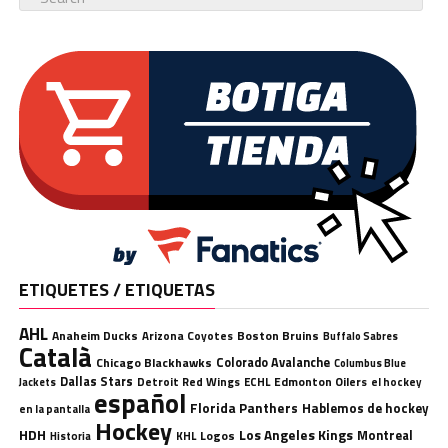
ETIQUETES / ETIQUETAS
AHL
Anaheim Ducks
Boston Bruins
Arizona Coyotes
Buffalo Sabres
Català
Chicago Blackhawks
Colorado Avalanche
Columbus Blue
Dallas Stars
Detroit Red Wings
ECHL
Edmonton Oilers
el hockey
Jackets
español
Florida Panthers
Hablemos de hockey
en la pantalla
Hockey
HDH
Los Angeles Kings
Montreal
Logos
KHL
Historia