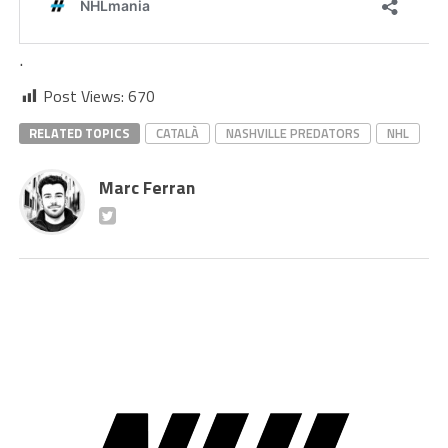
.
Post Views:
670
RELATED TOPICS
CATALÀ
NASHVILLE PREDATORS
NHL
Marc Ferran