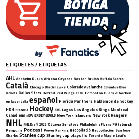
ETIQUETES / ETIQUETAS
AHL
Anaheim Ducks
Boston Bruins
Arizona Coyotes
Buffalo Sabres
Català
Chicago Blackhawks
Colorado Avalanche
Columbus Blue
Dallas Stars
Detroit Red Wings
ECHL
Edmonton Oilers
el hockey
Jackets
español
Florida Panthers
Hablemos de hockey
en la pantalla
Hockey
HDH
Los Angeles Kings
Montreal
Logos
KHL
Historia
Canadiens
New York Rangers
New York Islanders
nEW jERSEY dEVILS
NHL
Ottawa Senators
Pittsburgh
Philadelphia Flyers
NHL Draft 2023
Podcast
Penguins
Recopilació
Recopilación
San Jose
Power Ranking
Stanley cup
Stanley cup playoffs
Sharks
Toronto Maple Leafs