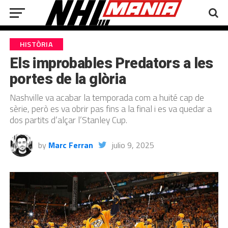
HISTÒRIA
Els improbables Predators a les
portes de la glòria
Nashville va acabar la temporada com a huité cap de
sèrie, però es va obrir pas fins a la final i es va quedar a
dos partits d’alçar l’Stanley Cup.
by
Marc Ferran
julio 9, 2025