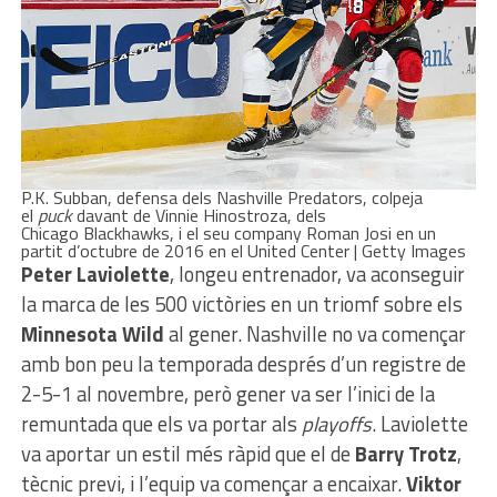
P.K. Subban, defensa dels Nashville Predators, colpeja
el
puck
davant de Vinnie Hinostroza, dels
Chicago Blackhawks, i el seu company Roman Josi en un
partit d’octubre de 2016 en el United Center | Getty Images
Peter Laviolette
, longeu entrenador, va aconseguir
la marca de les 500 victòries en un triomf sobre els
Minnesota Wild
al gener. Nashville no va començar
amb bon peu la temporada després d’un registre de
2-5-1 al novembre, però gener va ser l’inici de la
remuntada que els va portar als
playoffs
. Laviolette
va aportar un estil més ràpid que el de
Barry Trotz
,
tècnic previ, i l’equip va començar a encaixar.
Viktor