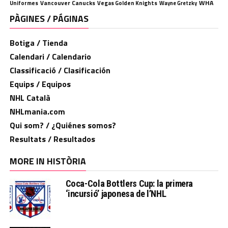
WHA
Uniformes
Vancouver Canucks
Vegas Golden Knights
Wayne Gretzky
PÀGINES / PÁGINAS
Botiga / Tienda
Calendari / Calendario
Classificació / Clasificación
Equips / Equipos
NHL Català
NHLmania.com
Qui som? / ¿Quiénes somos?
Resultats / Resultados
MORE IN HISTÒRIA
Coca-Cola Bottlers Cup: la primera
‘incursió’ japonesa de l’NHL