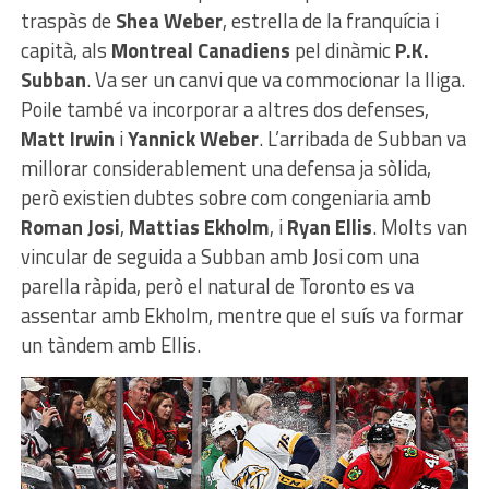
traspàs de
Shea Weber
, estrella de la franquícia i
capità, als
Montreal Canadiens
pel dinàmic
P.K.
Subban
. Va ser un canvi que va commocionar la lliga.
Poile també va incorporar a altres dos defenses,
Matt Irwin
i
Yannick Weber
. L’arribada de Subban va
millorar considerablement una defensa ja sòlida,
però existien dubtes sobre com congeniaria amb
Roman Josi
,
Mattias Ekholm
, i
Ryan Ellis
. Molts van
vincular de seguida a Subban amb Josi com una
parella ràpida, però el natural de Toronto es va
assentar amb Ekholm, mentre que el suís va formar
un tàndem amb Ellis.