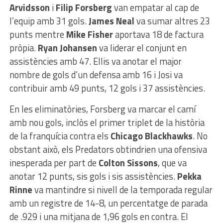
Arvidsson
i
Filip Forsberg
van empatar al cap de
l’equip amb 31 gols.
James Neal
va sumar altres 23
punts mentre
Mike Fisher
aportava 18 de factura
pròpia.
Ryan Johansen
va liderar el conjunt en
assistències amb 47. Ellis va anotar el major
nombre de gols d’un defensa amb 16 i Josi va
contribuir amb 49 punts, 12 gols i 37 assistències.
En les eliminatòries, Forsberg va marcar el camí
amb nou gols, inclòs el primer triplet de la història
de la franquícia contra els
Chicago Blackhawks
. No
obstant això, els Predators obtindrien una ofensiva
inesperada per part de
Colton Sissons
, que va
anotar 12 punts, sis gols i sis assistències.
Pekka
Rinne
va mantindre si nivell de la temporada regular
amb un registre de 14-8, un percentatge de parada
de .929 i una mitjana de 1,96 gols en contra. El