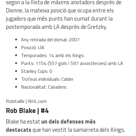
segon a la llista de màxims anotadors després de
Dionne, la mateixa posició que ocupa entre els
jugadors que més punts han sumat durant la
postemporada amb LA després de Gretzky.
Any retirada del dorsal: 2007
Posició: LW
Temporades: 14 amb els Kings
Punts: 1154 (557 gols i 597 assistències) amb LA
Stanley Cups: 0
Trofeus individuals: Calder
Nacionalitat: Canadenc
Robitaille | NHL.com
Rob Blake | #4
Blake ha estat
un dels defenses més
destacats
que han vestit la samarreta dels Kings,