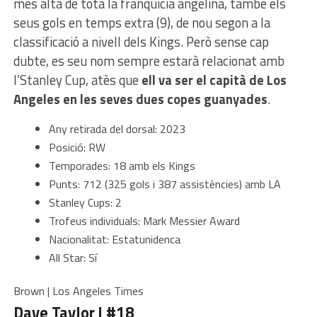
més alta de tota la franquícia angelina, també els
seus gols en temps extra (9), de nou segon a la
classificació a nivell dels Kings. Però sense cap
dubte, es seu nom sempre estarà relacionat amb
l’Stanley Cup, atès que
ell va ser el capità de Los
Angeles en les seves dues copes guanyades
.
Any retirada del dorsal: 2023
Posició: RW
Temporades: 18 amb els Kings
Punts: 712 (325 gols i 387 assistències) amb LA
Stanley Cups: 2
Trofeus individuals: Mark Messier Award
Nacionalitat: Estatunidenca
All Star: Sí
Brown | Los Angeles Times
Dave Taylor | #18