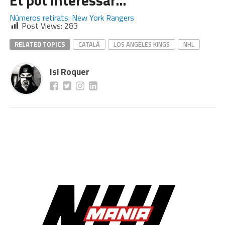
Números retirats: New York Rangers
Post Views:
283
RELATED TOPICS
CATALÀ
LOS ANGELES KINGS
NHL
Isi Roquer