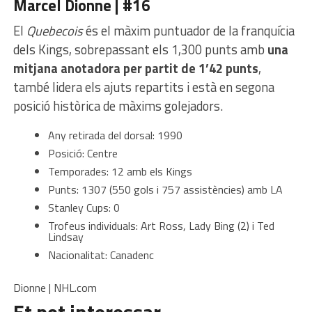
Marcel Dionne | #16
El
Quebecois
és el màxim puntuador de la franquícia
dels Kings, sobrepassant els 1,300 punts amb
una
mitjana anotadora per partit de 1’42 punts
,
també lidera els ajuts repartits i està en segona
posició històrica de màxims golejadors.
Any retirada del dorsal: 1990
Posició: Centre
Temporades: 12 amb els Kings
Punts: 1307 (550 gols i 757 assistències) amb LA
Stanley Cups: 0
Trofeus individuals: Art Ross, Lady Bing (2) i Ted
Lindsay
Nacionalitat: Canadenc
Dionne | NHL.com
Et pot interessar…