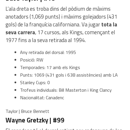
L’ala dreta es troba dins del pòdium de màxims
anotadors (1,069 punts) i màxims golejadors (431
gols) de la franquícia californiana. Va jugar
tota la
seva carrera
, 17 cursos, als Kings, començant el
1977 fins a la seva retirada al 1994.
Any retirada del dorsal: 1995
Posició: RW
Temporades: 17 amb els Kings
Punts: 1069 (431 gols i 638 assistències) amb LA
Stanley Cups: 0
Trofeus individuals: Bill Masterton i King Clancy
Nacionalitat: Canadenc
Taylor | Bruce Bennett
Wayne Gretzky | #99