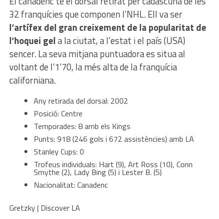
El canadenc té el dorsal retirat per cadascuna de les
32 franquícies que componen l’NHL. Ell va ser
l’artífex del gran creixement de la popularitat de
l’hoquei gel
a la ciutat, a l’estat i el país (USA)
sencer. La seva mitjana puntuadora es situa al
voltant de l’1’70, la més alta de la franquícia
californiana.
Any retirada del dorsal: 2002
Posició: Centre
Temporades: 8 amb els Kings
Punts: 918 (246 gols i 672 assistències) amb LA
Stanley Cups: 0
Trofeus individuals: Hart (9), Art Ross (10), Conn
Smythe (2), Lady Bing (5) i Lester B. (5)
Nacionalitat: Canadenc
Gretzky | Discover LA