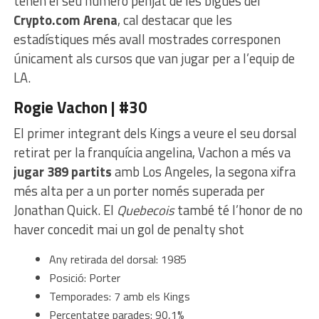
tenen el seu número penjat de les bigues del
Crypto.com Arena
, cal destacar que les
estadístiques més avall mostrades corresponen
únicament als cursos que van jugar per a l’equip de
LA.
Rogie Vachon | #30
El primer integrant dels Kings a veure el seu dorsal
retirat per la franquícia angelina, Vachon a més va
jugar 389 partits
amb Los Angeles, la segona xifra
més alta per a un porter només superada per
Jonathan Quick. El
Quebecois
també té l’honor de no
haver concedit mai un gol de penalty shot
Any retirada del dorsal: 1985
Posició: Porter
Temporades: 7 amb els Kings
Percentatge parades: 90,1%