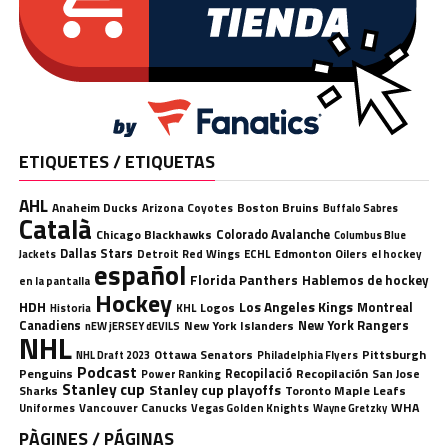
ETIQUETES / ETIQUETAS
AHL
Anaheim Ducks
Boston Bruins
Arizona Coyotes
Buffalo Sabres
Català
Chicago Blackhawks
Colorado Avalanche
Columbus Blue
Dallas Stars
Detroit Red Wings
ECHL
Edmonton Oilers
el hockey
Jackets
español
Florida Panthers
Hablemos de hockey
en la pantalla
Hockey
HDH
Los Angeles Kings
Montreal
Logos
KHL
Historia
Canadiens
New York Rangers
New York Islanders
nEW jERSEY dEVILS
NHL
Ottawa Senators
Pittsburgh
Philadelphia Flyers
NHL Draft 2023
Podcast
Penguins
Recopilació
Recopilación
San Jose
Power Ranking
Stanley cup
Stanley cup playoffs
Sharks
Toronto Maple Leafs
WHA
Uniformes
Vancouver Canucks
Vegas Golden Knights
Wayne Gretzky
PÀGINES / PÁGINAS