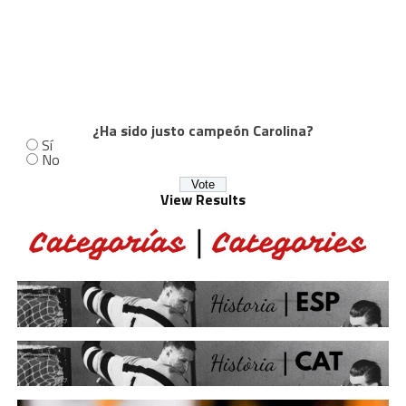
¿Ha sido justo campeón Carolina?
Sí
No
View Results