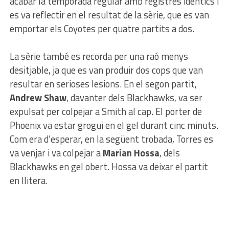
acabar la temporada regular amb registres idèntics i
es va reflectir en el resultat de la sèrie, que es van
emportar els Coyotes per quatre partits a dos.
La sèrie també es recorda per una raó menys
desitjable, ja que es van produir dos cops que van
resultar en serioses lesions. En el segon partit,
Andrew Shaw
, davanter dels Blackhawks, va ser
expulsat per colpejar a Smith al cap. El porter de
Phoenix va estar grogui en el gel durant cinc minuts.
Com era d’esperar, en la següent trobada, Torres es
va venjar i va colpejar a
Marian Hossa
, dels
Blackhawks en gel obert. Hossa va deixar el partit
en llitera.