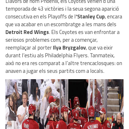
Llavors de nom Phoenix, els Coyotes venien d’una
temporada de 43 victòries i la seua segona aparició
consecutiva en els Playoffs de l
‘Stanley Cup
, encara
que va acabar en un escombratge a les mans dels
Detroit Red Wings
. Els Coyotes es van enfrontar a
seriosos problemes com, per a començar,
reemplaçar al porter
Ilya Bryzgalov
, que va eixir
durant l’estiu als Philadelphia Flyers. Tanmateix,
això no era res comparat a l’altre trencaclosques: on
anaven a jugar els seus partits com a locals.