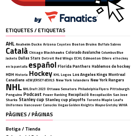
ETIQUETES / ETIQUETAS
AHL
Anaheim Ducks
Boston Bruins
Arizona Coyotes
Buffalo Sabres
Català
Chicago Blackhawks
Colorado Avalanche
Columbus Blue
Dallas Stars
Detroit Red Wings
ECHL
Edmonton Oilers
el hockey
Jackets
español
Florida Panthers
Hablemos de hockey
en la pantalla
Hockey
HDH
Los Angeles Kings
Montreal
Logos
KHL
Historia
Canadiens
New York Rangers
New York Islanders
nEW jERSEY dEVILS
NHL
Ottawa Senators
Pittsburgh
Philadelphia Flyers
NHL Draft 2023
Podcast
Penguins
Recopilació
Recopilación
San Jose
Power Ranking
Stanley cup
Stanley cup playoffs
Sharks
Toronto Maple Leafs
WHA
Uniformes
Vancouver Canucks
Vegas Golden Knights
Wayne Gretzky
PÀGINES / PÁGINAS
Botiga / Tienda