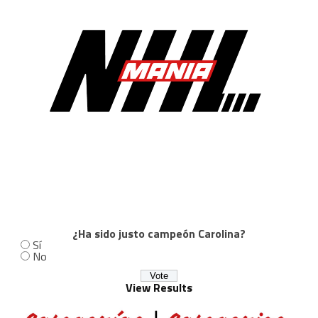
¿Ha sido justo campeón Carolina?
Sí
No
View Results