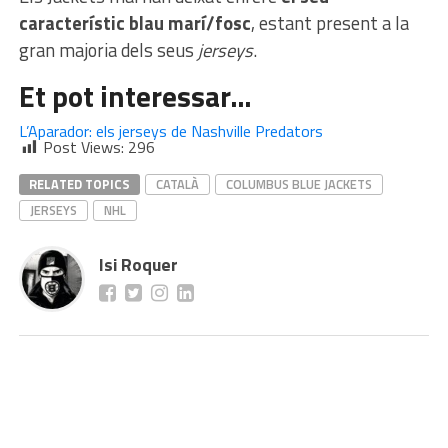
característic blau marí/fosc
, estant present a la
gran majoria dels seus
jerseys
.
Et pot interessar…
L’Aparador: els jerseys de Nashville Predators
Post Views:
296
RELATED TOPICS
CATALÀ
COLUMBUS BLUE JACKETS
JERSEYS
NHL
Isi Roquer