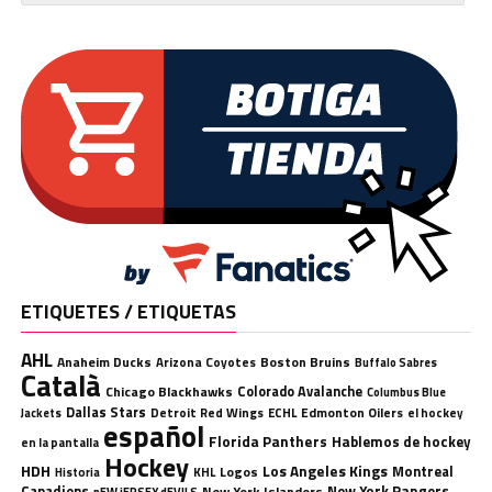
ETIQUETES / ETIQUETAS
AHL
Anaheim Ducks
Boston Bruins
Arizona Coyotes
Buffalo Sabres
Català
Chicago Blackhawks
Colorado Avalanche
Columbus Blue
Dallas Stars
Detroit Red Wings
ECHL
Edmonton Oilers
el hockey
Jackets
español
Florida Panthers
Hablemos de hockey
en la pantalla
Hockey
HDH
Los Angeles Kings
Montreal
Logos
KHL
Historia
Canadiens
New York Rangers
New York Islanders