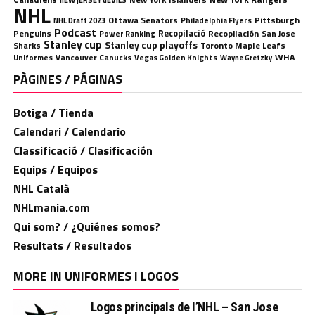
nEW jERSEY dEVILS
NHL
Ottawa Senators
Pittsburgh
Philadelphia Flyers
NHL Draft 2023
Podcast
Penguins
Recopilació
Recopilación
San Jose
Power Ranking
Stanley cup
Stanley cup playoffs
Sharks
Toronto Maple Leafs
WHA
Uniformes
Vancouver Canucks
Vegas Golden Knights
Wayne Gretzky
PÀGINES / PÁGINAS
Botiga / Tienda
Calendari / Calendario
Classificació / Clasificación
Equips / Equipos
NHL Català
NHLmania.com
Qui som? / ¿Quiénes somos?
Resultats / Resultados
MORE IN UNIFORMES I LOGOS
Logos principals de l’NHL – San Jose