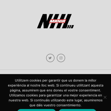
Utilitzem cookies per garantir que us donem la millor
Copyright © 2021 NHLmania.com. Tots els drets reservats / Todos los derechos
experiència al nostre lloc web. Si continueu utilitzant aquesta
reservados. NHLmania és una web dedicada a la difusió de contingut sobre la
pàgina, assumirem que ens doneu el vostre consentiment.
NHL, tant en català com en castellà. L'escut de NHLmania.com és propietat de la
web en qüestió. NHLmania es una web dedicada a la difusión de contenido sobre
Utilizamos cookies para garantizar una mejor experiencia en
la NHL, tanto en español como en catalán. El escudo deNHLmania.com es
nuestra web. Si continuáis utilizando este lugar, asumiremos
propiedad de dicha web.
que dáis vuestro consentimiento.