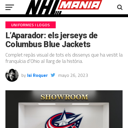
UNIFORMES I LOGOS
L’Aparador: els jerseys de
Columbus Blue Jackets
Complet repàs visual de tots els dissenys que ha vestit la
franquícia d’Ohio al llarg de la història.
by
Isi Roquer
mayo 26, 2023