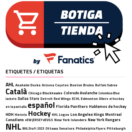
ETIQUETES / ETIQUETAS
AHL
Anaheim Ducks
Boston Bruins
Arizona Coyotes
Buffalo Sabres
Català
Chicago Blackhawks
Colorado Avalanche
Columbus Blue
Dallas Stars
Detroit Red Wings
ECHL
Edmonton Oilers
el hockey
Jackets
español
Florida Panthers
Hablemos de hockey
en la pantalla
Hockey
HDH
Los Angeles Kings
Montreal
Logos
KHL
Historia
Canadiens
New York Rangers
New York Islanders
nEW jERSEY dEVILS
NHL
Ottawa Senators
Pittsburgh
Philadelphia Flyers
NHL Draft 2023