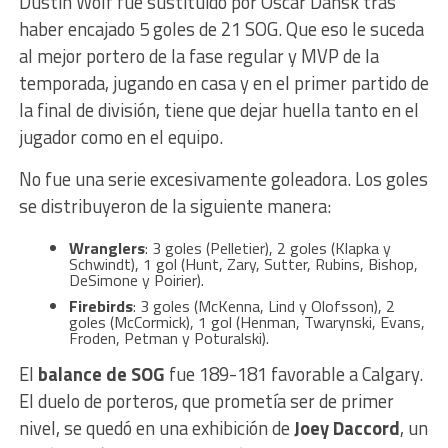
Dustin Wolf fue sustituido por Oscar Dansk tras
haber encajado 5 goles de 21 SOG. Que eso le suceda
al mejor portero de la fase regular y MVP de la
temporada, jugando en casa y en el primer partido de
la final de división, tiene que dejar huella tanto en el
jugador como en el equipo.
No fue una serie excesivamente goleadora. Los goles
se distribuyeron de la siguiente manera:
Wranglers
: 3 goles (Pelletier), 2 goles (Klapka y
Schwindt), 1 gol (Hunt, Zary, Sutter, Rubins, Bishop,
DeSimone y Poirier).
Firebirds
: 3 goles (McKenna, Lind y Olofsson), 2
goles (McCormick), 1 gol (Henman, Twarynski, Evans,
Froden, Petman y Poturalski).
El
balance de SOG
fue 189-181 favorable a Calgary.
El duelo de porteros, que prometía ser de primer
nivel, se quedó en una exhibición de
Joey Daccord
, un