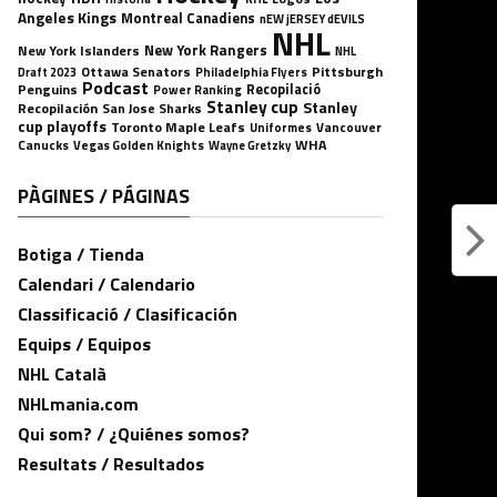
Angeles Kings
Montreal Canadiens
nEW jERSEY dEVILS
NHL
New York Rangers
New York Islanders
NHL
Ottawa Senators
Pittsburgh
Philadelphia Flyers
Draft 2023
Podcast
Penguins
Recopilació
Power Ranking
Stanley cup
Stanley
Recopilación
San Jose Sharks
cup playoffs
Toronto Maple Leafs
Uniformes
Vancouver
WHA
Canucks
Vegas Golden Knights
Wayne Gretzky
PÀGINES / PÁGINAS
Botiga / Tienda
Calendari / Calendario
Classificació / Clasificación
Equips / Equipos
NHL Català
NHLmania.com
Qui som? / ¿Quiénes somos?
Resultats / Resultados