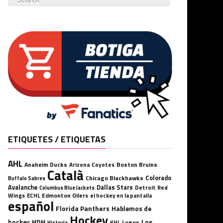
ETIQUETES / ETIQUETAS
AHL
Anaheim Ducks
Boston Bruins
Arizona Coyotes
Català
Chicago Blackhawks
Colorado
Buffalo Sabres
Avalanche
Dallas Stars
Detroit Red
Columbus Blue Jackets
Wings
ECHL
Edmonton Oilers
el hockey en la pantalla
español
Florida Panthers
Hablemos de
Hockey
HDH
hockey
Los
Logos
KHL
Historia