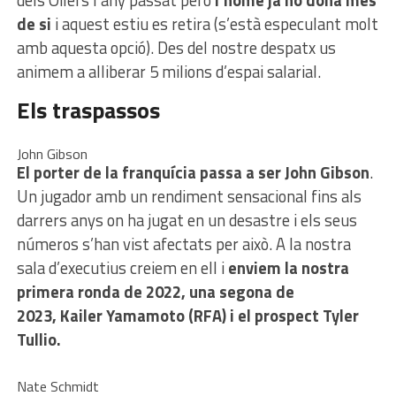
dels Oilers l’any passat però
l’home ja no dóna més
de si
i aquest estiu es retira (s’està especulant molt
amb aquesta opció). Des del nostre despatx us
animem a alliberar 5 milions d’espai salarial.
Els traspassos
John Gibson
El porter de la franquícia passa a ser John Gibson
.
Un jugador amb un rendiment sensacional fins als
darrers anys on ha jugat en un desastre i els seus
números s’han vist afectats per això. A la nostra
sala d’executius creiem en ell i
enviem la nostra
primera ronda de 2022, una segona de
2023, Kailer Yamamoto (RFA) i el prospect Tyler
Tullio.
Nate Schmidt