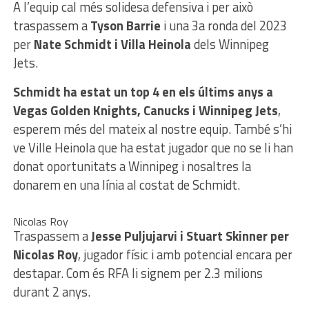
A l’equip cal més solidesa defensiva i per això
traspassem a
Tyson Barrie
i una 3a ronda del 2023
per
Nate Schmidt i Villa Heinola
dels Winnipeg
Jets.
Schmidt ha estat un top 4 en els últims anys a
Vegas Golden Knights, Canucks i Winnipeg Jets
,
esperem més del mateix al nostre equip. També s’hi
ve Ville Heinola que ha estat jugador que no se li han
donat oportunitats a Winnipeg i nosaltres la
donarem en una línia al costat de Schmidt.
Nicolas Roy
Traspassem a
Jesse Puljujarvi i Stuart Skinner per
Nicolas Roy
, jugador físic i amb potencial encara per
destapar. Com és RFA li signem per 2.3 milions
durant 2 anys.