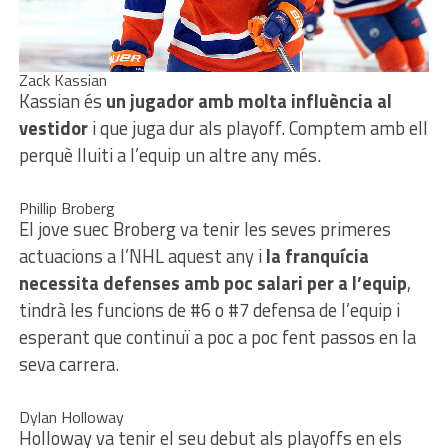
Zack Kassian
Kassian és
un jugador amb molta influència al
vestidor
i que juga dur als playoff. Comptem amb ell
perquè lluiti a l’equip un altre any més.
Phillip Broberg
El jove suec Broberg va tenir les seves primeres
actuacions a l’NHL aquest any i
la franquícia
necessita defenses amb poc salari per a l’equip
,
tindrà les funcions de #6 o #7 defensa de l’equip i
esperant que continuï a poc a poc fent passos en la
seva carrera.
Dylan Holloway
Holloway va tenir el seu debut als playoffs en els