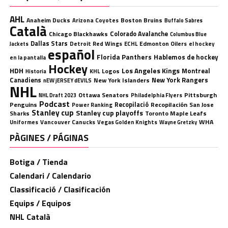
AHL
Anaheim Ducks
Boston Bruins
Arizona Coyotes
Buffalo Sabres
Català
Chicago Blackhawks
Colorado Avalanche
Columbus Blue
Dallas Stars
Detroit Red Wings
ECHL
Edmonton Oilers
el hockey
Jackets
español
Florida Panthers
Hablemos de hockey
en la pantalla
Hockey
HDH
Los Angeles Kings
Montreal
Logos
KHL
Historia
Canadiens
New York Rangers
New York Islanders
nEW jERSEY dEVILS
NHL
Ottawa Senators
Pittsburgh
Philadelphia Flyers
NHL Draft 2023
Podcast
Penguins
Recopilació
Recopilación
San Jose
Power Ranking
Stanley cup
Stanley cup playoffs
Sharks
Toronto Maple Leafs
WHA
Uniformes
Vancouver Canucks
Vegas Golden Knights
Wayne Gretzky
PÀGINES / PÁGINAS
Botiga / Tienda
Calendari / Calendario
Classificació / Clasificación
Equips / Equipos
NHL Català