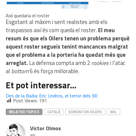
Així quedaria el roster
Esgotant al màxim i sent realistes amb els
traspassos així és com queda el roster.
El meu
resum és que els Oilers tenen un problema perquè
aquest roster segueix tenint mancances malgrat
que el problema a la porteria ha quedat més que
arreglat.
La defensa compta amb 2
rookies
i l’atac
al
bottom
6 és força millorable.
Et pot interessar…
Des de la Badia: Eric Lindros, el terror dels 90
Post Views:
191
RELATED TOPICS
CATALÀ
EDMONTON OILERS
NHL
Victor Olmos