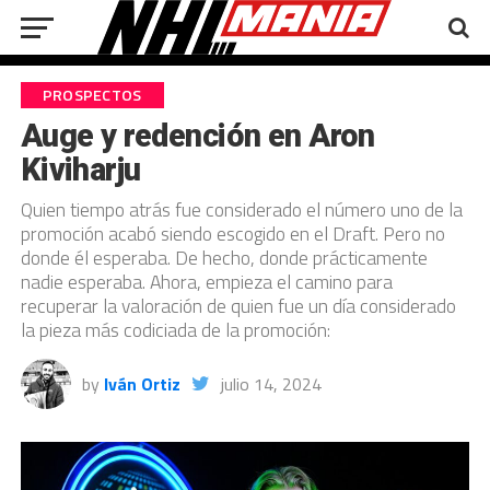
PROSPECTOS
Auge y redención en Aron
Kiviharju
Quien tiempo atrás fue considerado el número uno de la
promoción acabó siendo escogido en el Draft. Pero no
donde él esperaba. De hecho, donde prácticamente
nadie esperaba. Ahora, empieza el camino para
recuperar la valoración de quien fue un día considerado
la pieza más codiciada de la promoción:
by
Iván Ortiz
julio 14, 2024