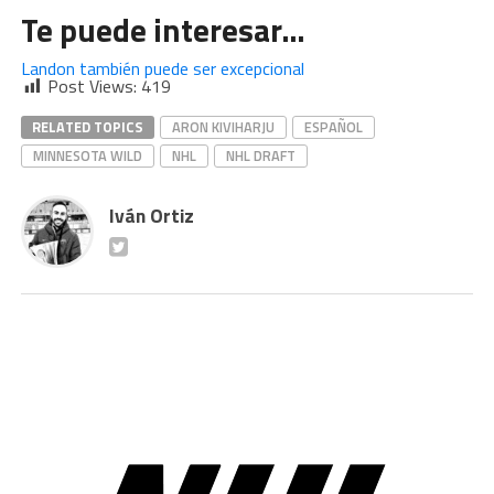
Te puede interesar…
Landon también puede ser excepcional
Post Views:
419
RELATED TOPICS
ARON KIVIHARJU
ESPAÑOL
MINNESOTA WILD
NHL
NHL DRAFT
Iván Ortiz