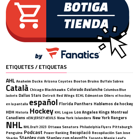
ETIQUETES / ETIQUETAS
AHL
Anaheim Ducks
Boston Bruins
Arizona Coyotes
Buffalo Sabres
Català
Chicago Blackhawks
Colorado Avalanche
Columbus Blue
Dallas Stars
Detroit Red Wings
ECHL
Edmonton Oilers
el hockey
Jackets
español
Florida Panthers
Hablemos de hockey
en la pantalla
Hockey
HDH
Los Angeles Kings
Montreal
Logos
KHL
Historia
Canadiens
New York Rangers
New York Islanders
nEW jERSEY dEVILS
NHL
Ottawa Senators
Pittsburgh
Philadelphia Flyers
NHL Draft 2023
Podcast
Penguins
Recopilació
Recopilación
San Jose
Power Ranking
Stanley cup
Stanley cup playoffs
Sharks
Toronto Maple Leafs