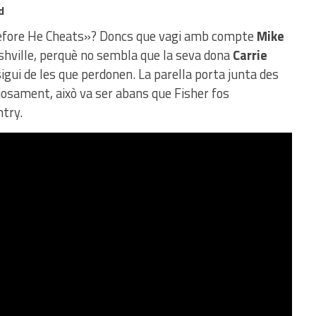
d
Before He Cheats»? Doncs que vagi amb compte
Mike
ashville, perquè no sembla que la seva dona
Carrie
sigui de les que perdonen. La parella porta junta des
riosament, això va ser abans que Fisher fos
ntry.