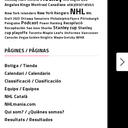
Angeles Kings
Montreal Canadiens
nEW jERSEY dEVILS
NHL
New York Rangers
New York Islanders
NHL
Ottawa Senators
Pittsburgh
Philadelphia Flyers
Draft 2023
Podcast
Penguins
Recopilació
Power Ranking
Stanley cup
Stanley
Recopilación
San Jose Sharks
cup playoffs
Toronto Maple Leafs
Uniformes
Vancouver
WHA
Canucks
Vegas Golden Knights
Wayne Gretzky
PÀGINES / PÁGINAS
Botiga / Tienda
Calendari / Calendario
Classificació / Clasificación
Equips / Equipos
NHL Català
NHLmania.com
Qui som? / ¿Quiénes somos?
Resultats / Resultados