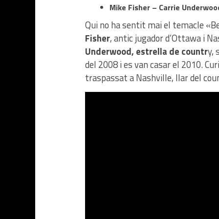
Mike Fisher – Carrie Underwoo
Qui no ha sentit mai el temacle «
Fisher
, antic jugador d’Ottawa i N
Underwood, estrella de countr
y, 
del 2008 i es van casar el 2010. Cu
traspassat a Nashville, llar del cou