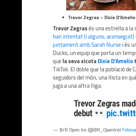
Trevor Zegras – Dixie D’Amelio
Trevor Zegras
és una estrella a la 
han intentat (i alguns, aconseguit)
juntament amb Sarah Nurse
i és u
Ducks, un equip que porta un temps 
que
la seva xicota
Dixie D’Amelio
t
TikTok. El doble que la població d
seguidors del món, una llista en qu
juga a una altra lliga.
Trevor Zegras made
debut
pic.twi
— B/R Open Ice (@BR_OpenIce)
Februa