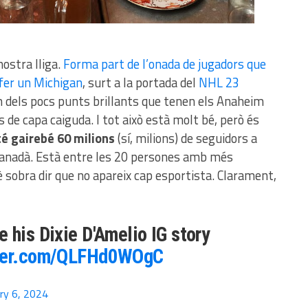
nostra lliga.
Forma part de l’onada de jugadors que
 fer un Michigan
, surt a la portada del
NHL 23
n dels pocs punts brillants que tenen els Anaheim
de capa caiguda. I tot això està molt bé, però és
é gairebé 60 milions
(sí, milions) de seguidors a
e Canadà. Està entre les 20 persones amb més
è sobra dir que no apareix cap esportista. Clarament,
 his Dixie D'Amelio IG story
tter.com/QLFHd0WOgC
ry 6, 2024