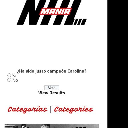
¿Ha sido justo campeón Carolina?
Sí
No
View Results