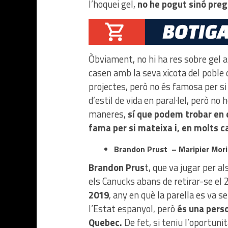
l’hoquei gel,
no he pogut sinó preg
Òbviament, no hi ha res sobre gel a
casen amb la seva xicota del poble d
projectes, però no és famosa per s
d’estil de vida en paral·lel, però n
maneres,
sí que podem trobar en 
fama per si mateixa i, en molts c
Brandon Prust – Maripier Mor
Brandon Prus
t, que va jugar per al
els Canucks abans de retirar-se el 
2019
, any en què la parella es va 
l’Estat espanyol, però
és una perso
Quebec.
De fet, si teniu l’oportun