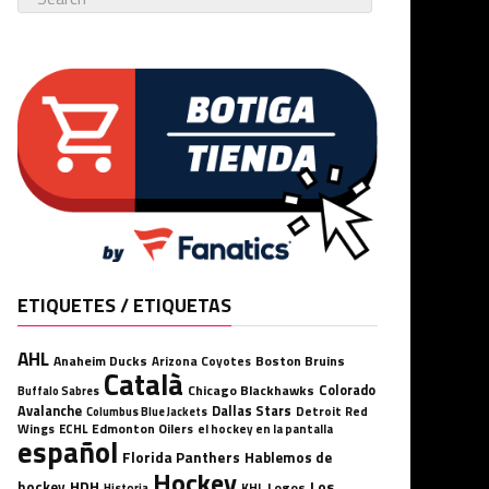
ETIQUETES / ETIQUETAS
AHL
Anaheim Ducks
Boston Bruins
Arizona Coyotes
Català
Chicago Blackhawks
Colorado
Buffalo Sabres
Avalanche
Dallas Stars
Detroit Red
Columbus Blue Jackets
Wings
ECHL
Edmonton Oilers
el hockey en la pantalla
español
Florida Panthers
Hablemos de
Hockey
HDH
hockey
Los
Logos
KHL
Historia