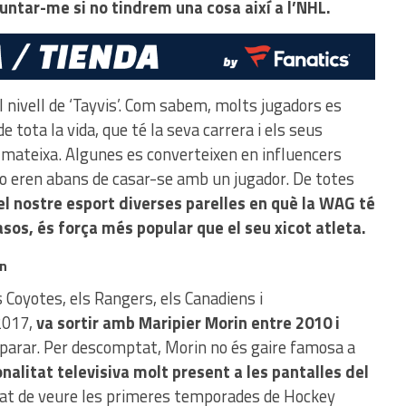
untar-me si no tindrem una cosa així a l’NHL.
l nivell de ‘Tayvis’. Com sabem, molts jugadors es
e tota la vida, que té la seva carrera i els seus
i mateixa. Algunes es converteixen en influencers
o ho eren abans de casar-se amb un jugador. De totes
el nostre esport diverses parelles en què la WAG té
asos, és força més popular que el seu xicot atleta.
in
s Coyotes, els Rangers, els Canadiens i
2017,
va sortir amb Maripier Morin entre 2010 i
separar. Per descomptat, Morin no és gaire famosa a
nalitat televisiva molt present a les pantalles del
itat de veure les primeres temporades de Hockey