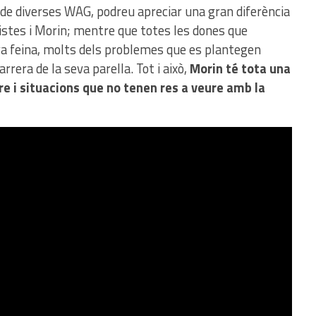
a de diverses WAG, podreu apreciar una gran diferència
nistes i Morin; mentre que totes les dones que
eva feina, molts dels problemes que es plantegen
rrera de la seva parella. Tot i això,
Morin té tota una
e i situacions que no tenen res a veure amb la