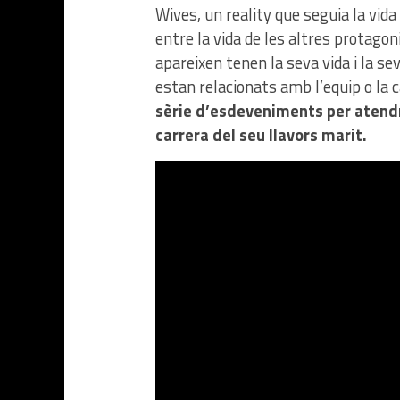
Wives, un reality que seguia la vid
entre la vida de les altres protago
apareixen tenen la seva vida i la s
estan relacionats amb l’equip o la ca
sèrie d’esdeveniments per atendr
carrera del seu llavors marit.