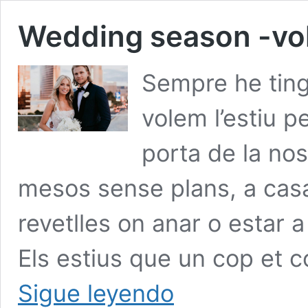
Wedding season -vol
Sempre he ting
volem l’estiu p
porta de la nos
mesos sense plans, a casa
revetlles on anar o estar a
Els estius que un cop et 
Wedding
Sigue leyendo
season