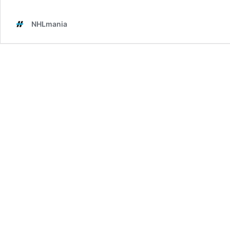
-
vol.
NHLmania
1-