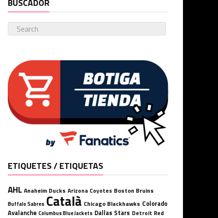
BUSCADOR
ETIQUETES / ETIQUETAS
AHL
Anaheim Ducks
Boston Bruins
Arizona Coyotes
Català
Chicago Blackhawks
Colorado
Buffalo Sabres
Avalanche
Dallas Stars
Detroit Red
Columbus Blue Jackets