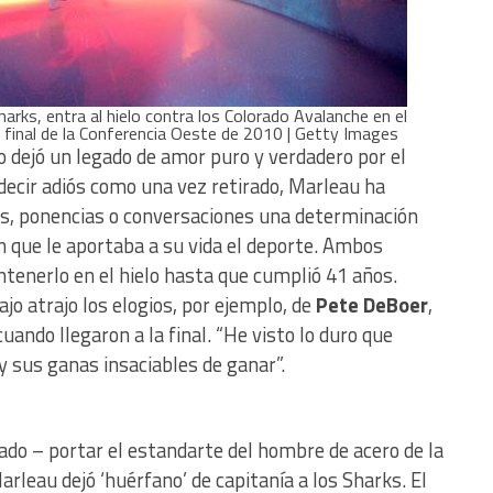
harks, entra al hielo contra los Colorado Avalanche en el
 final de la Conferencia Oeste de 2010 | Getty Images
o dejó un legado de amor puro y verdadero por el
decir adiós como una vez retirado, Marleau ha
s, ponencias o conversaciones una determinación
ón que le aportaba a su vida el deporte. Ambos
tenerlo en el hielo hasta que cumplió 41 años.
jo atrajo los elogios, por ejemplo, de
Pete DeBoer
,
ando llegaron a la final. “He visto lo duro que
y sus ganas insaciables de ganar”.
ado – portar el estandarte del hombre de acero de la
rleau dejó ‘huérfano’ de capitanía a los Sharks. El