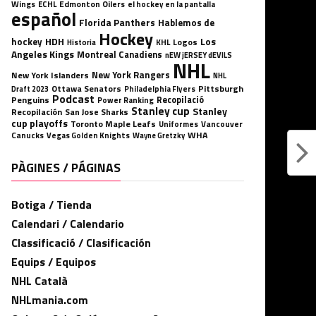
Wings
ECHL
Edmonton Oilers
el hockey en la pantalla
español
Florida Panthers
Hablemos de
Hockey
HDH
hockey
Los
Logos
KHL
Historia
Angeles Kings
Montreal Canadiens
nEW jERSEY dEVILS
NHL
New York Rangers
New York Islanders
NHL
Ottawa Senators
Pittsburgh
Philadelphia Flyers
Draft 2023
Podcast
Penguins
Recopilació
Power Ranking
Stanley cup
Stanley
Recopilación
San Jose Sharks
cup playoffs
Toronto Maple Leafs
Uniformes
Vancouver
WHA
Canucks
Vegas Golden Knights
Wayne Gretzky
PÀGINES / PÁGINAS
Botiga / Tienda
Calendari / Calendario
Classificació / Clasificación
Equips / Equipos
NHL Català
NHLmania.com