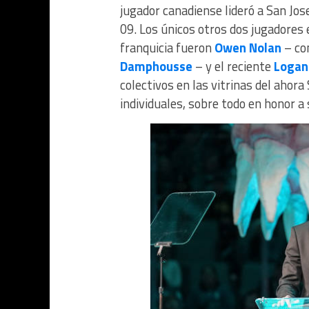
jugador canadiense lideró a San Jo
09. Los únicos otros dos jugadores e
franquicia fueron
Owen Nolan
– co
Damphousse
– y el reciente
Logan
colectivos en las vitrinas del ahor
individuales, sobre todo en honor 