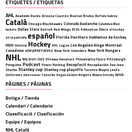
ETIQUETES / ETIQUETAS
AHL
Anaheim Ducks
Boston Bruins
Arizona Coyotes
Buffalo Sabres
Català
Chicago Blackhawks
Colorado Avalanche
Columbus Blue
Dallas Stars
Detroit Red Wings
ECHL
Edmonton Oilers
el hockey
Jackets
español
Florida Panthers
Hablemos de hockey
en la pantalla
Hockey
HDH
Los Angeles Kings
Montreal
Logos
KHL
Historia
Canadiens
New York Rangers
New York Islanders
nEW jERSEY dEVILS
NHL
Ottawa Senators
Pittsburgh
Philadelphia Flyers
NHL Draft 2023
Podcast
Penguins
Recopilació
Recopilación
San Jose
Power Ranking
Stanley cup
Stanley cup playoffs
Sharks
Toronto Maple Leafs
WHA
Uniformes
Vancouver Canucks
Vegas Golden Knights
Wayne Gretzky
PÀGINES / PÁGINAS
Botiga / Tienda
Calendari / Calendario
Classificació / Clasificación
Equips / Equipos
NHL Català