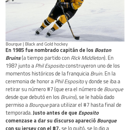
Bourque | Black and Gold hockey
En 1985 fue nombrado capitán de los
Boston
Bruins
(a tiempo partido con
Rick Middleton
). En
1987 junto a
Phil Esposito
construyeron uno de los
momentos históricos de la franquicia
Bruin
. En la
ceremonia de honor a
Phil Esposito
y donde se iba a
retirar su número #7 (que era el número de
Bourque
desde que debutó en los
Bruins
), se le había dado
permiso a
Bourque
para utilizar el #7 hasta final de
temporada.
Justo antes de que
Esposito
comenzase a dar su discurso apareció
Bourque
con su jersey con el #7,
se lo quitó, se lo dio a