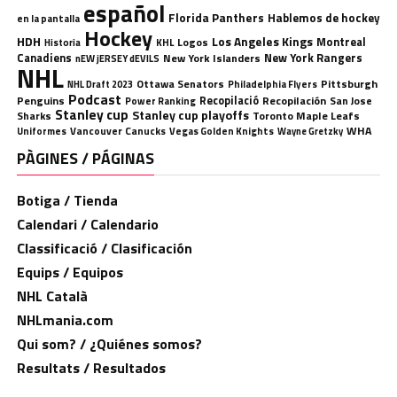
español
Florida Panthers
Hablemos de hockey
en la pantalla
Hockey
HDH
Los Angeles Kings
Montreal
Logos
KHL
Historia
Canadiens
New York Rangers
New York Islanders
nEW jERSEY dEVILS
NHL
Ottawa Senators
Pittsburgh
Philadelphia Flyers
NHL Draft 2023
Podcast
Penguins
Recopilació
Recopilación
San Jose
Power Ranking
Stanley cup
Stanley cup playoffs
Sharks
Toronto Maple Leafs
WHA
Uniformes
Vancouver Canucks
Vegas Golden Knights
Wayne Gretzky
PÀGINES / PÁGINAS
Botiga / Tienda
Calendari / Calendario
Classificació / Clasificación
Equips / Equipos
NHL Català
NHLmania.com
Qui som? / ¿Quiénes somos?
Resultats / Resultados