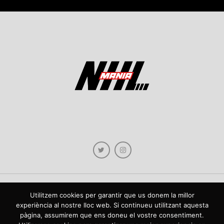
Utilitzem cookies per garantir que us donem la millor
Copyright © 2021 NHLmania.com. Tots els drets reservats / Todos los derechos
experiència al nostre lloc web. Si continueu utilitzant aquesta
reservados. NHLmania és una web dedicada a la difusió de contingut sobre la
pàgina, assumirem que ens doneu el vostre consentiment.
NHL, tant en català com en castellà. L'escut de NHLmania.com és propietat de la