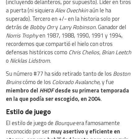
(incluyendo delanteros, por supuesto). Líder en tiros
a puerta (ni siquiera
Alex Ovechkin
aún le ha
superado). Tercero en +/- en la historia solo por
detrás de
Bobby Orr
y
Larry Robinson
. Ganador del
Norris Trophy
en 1987, 1988, 1990, 1991 y 1994,
recordemos que compartió el hielo con otros
defensas históricos como
Chris Chelios, Brian Leetch
o
Nicklas Lidstrom
.
Su número #77 ha sido retirado tanto de los
Boston
Bruins
cómo de los
Colorado Avalanche
, y fue
miembro del
HHOF
desde su primera temporada
en la que podía ser escogido, en 2004
.
Estilo de juego
El estilo de juego de
Bourque
era famosamente
reconocido por ser
muy asertivo y eficiente en