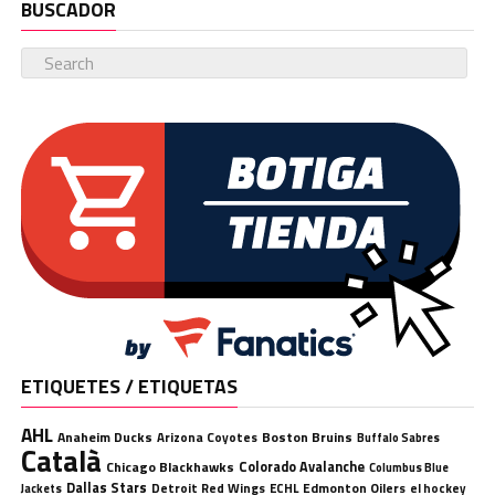
BUSCADOR
ETIQUETES / ETIQUETAS
AHL
Anaheim Ducks
Boston Bruins
Arizona Coyotes
Buffalo Sabres
Català
Chicago Blackhawks
Colorado Avalanche
Columbus Blue
Dallas Stars
Detroit Red Wings
ECHL
Edmonton Oilers
el hockey
Jackets