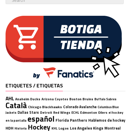
ETIQUETES / ETIQUETAS
AHL
Anaheim Ducks
Boston Bruins
Arizona Coyotes
Buffalo Sabres
Català
Chicago Blackhawks
Colorado Avalanche
Columbus Blue
Dallas Stars
Detroit Red Wings
ECHL
Edmonton Oilers
el hockey
Jackets
español
Florida Panthers
Hablemos de hockey
en la pantalla
Hockey
HDH
Los Angeles Kings
Montreal
Logos
KHL
Historia