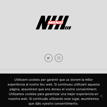
Utilitzem cookies per garantir que us donem la millor
Copyright © 2021 NHLmania.com. Tots els drets reservats / Todos los derechos
experiència al nostre lloc web. Si continueu utilitzant aquesta
reservados. NHLmania és una web dedicada a la difusió de contingut sobre la
pàgina, assumirem que ens doneu el vostre consentiment.
NHL, tant en català com en castellà. L'escut de NHLmania.com és propietat de la
web en qüestió. NHLmania es una web dedicada a la difusión de contenido sobre
Utilizamos cookies para garantizar una mejor experiencia en
la NHL, tanto en español como en catalán. El escudo deNHLmania.com es
nuestra web. Si continuáis utilizando este lugar, asumiremos
propiedad de dicha web.
que dáis vuestro consentimiento.