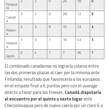
3
2
0
26
18
6
Finland
ia
3
2
0
28
12
6
Canad
a
2
3
0
15
23
4
Poloni
a
1
3
1
16
43
3
Holand
a
0
4
1
7
36
1
Japón
El combinado canadiense no lograría colarse entre
las dos primeras plazas al caer por la mínima ante
Finlandia, resultado que favorecería a los europeos
en el empate final a 6 puntos pero con el
average
directo a favor para los fineses.
Canadá disputaría
el encuentro por el quinto y sexto lugar
ante
Checoslovaquia pero de nuevo caería por un claro 6 a