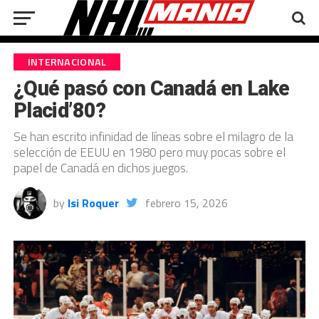
INTERNACIONAL
¿Qué pasó con Canadá en Lake
Placid’80?
Se han escrito infinidad de líneas sobre el milagro de la
selección de EEUU en 1980 pero muy pocas sobre el
papel de Canadá en dichos juegos.
by
Isi Roquer
febrero 15, 2026