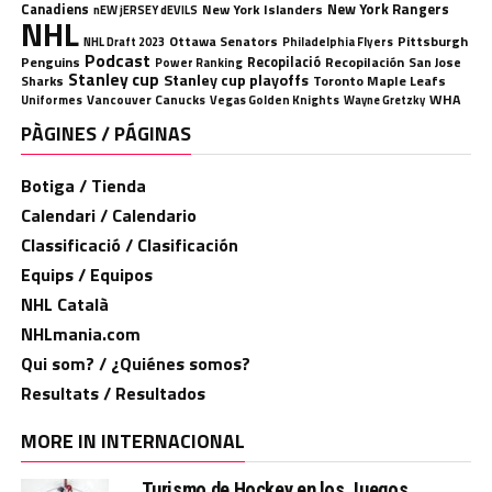
Canadiens
New York Rangers
New York Islanders
nEW jERSEY dEVILS
NHL
Ottawa Senators
Pittsburgh
Philadelphia Flyers
NHL Draft 2023
Podcast
Penguins
Recopilació
Recopilación
San Jose
Power Ranking
Stanley cup
Stanley cup playoffs
Sharks
Toronto Maple Leafs
WHA
Uniformes
Vancouver Canucks
Vegas Golden Knights
Wayne Gretzky
PÀGINES / PÁGINAS
Botiga / Tienda
Calendari / Calendario
Classificació / Clasificación
Equips / Equipos
NHL Català
NHLmania.com
Qui som? / ¿Quiénes somos?
Resultats / Resultados
MORE IN INTERNACIONAL
Turismo de Hockey en los Juegos