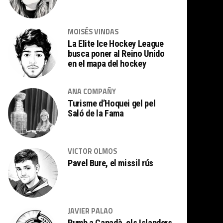
MOISÉS VINDAS
La Elite Ice Hockey League
busca poner al Reino Unido
en el mapa del hockey
ANA COMPAÑY
Turisme d’Hoquei gel pel
Saló de la Fama
VICTOR OLMOS
Pavel Bure, el missil rús
JAVIER PALAO
Rumb a Canadà, els Islanders