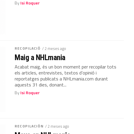
By
Isi Roquer
RECOPILACIÓ
/ 2 meses ago
Maig a NHLmania
Acabat maig, és un bon moment per recopilar tots
els articles, entrevistes, textos d’opinió i
reportatges publicats a NHLmania.com durant
aquests 31 dies, donant...
By
Isi Roquer
RECOPILACIÓN
/ 2 meses ago