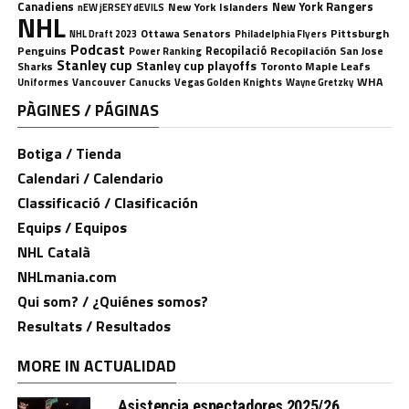
Canadiens
New York Rangers
New York Islanders
nEW jERSEY dEVILS
NHL
Ottawa Senators
Pittsburgh
Philadelphia Flyers
NHL Draft 2023
Podcast
Penguins
Recopilació
Recopilación
San Jose
Power Ranking
Stanley cup
Stanley cup playoffs
Sharks
Toronto Maple Leafs
WHA
Uniformes
Vancouver Canucks
Vegas Golden Knights
Wayne Gretzky
PÀGINES / PÁGINAS
Botiga / Tienda
Calendari / Calendario
Classificació / Clasificación
Equips / Equipos
NHL Català
NHLmania.com
Qui som? / ¿Quiénes somos?
Resultats / Resultados
MORE IN ACTUALIDAD
Asistencia espectadores 2025/26