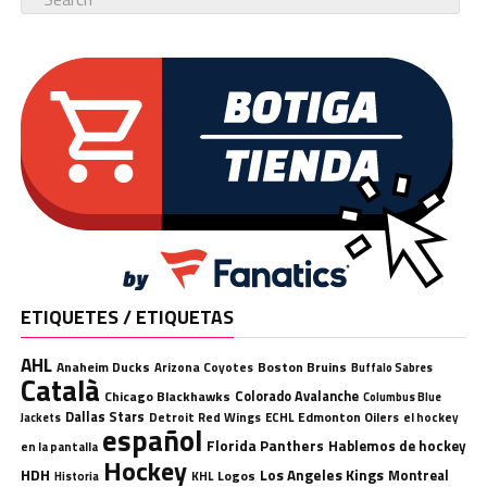
ETIQUETES / ETIQUETAS
AHL
Anaheim Ducks
Boston Bruins
Arizona Coyotes
Buffalo Sabres
Català
Chicago Blackhawks
Colorado Avalanche
Columbus Blue
Dallas Stars
Detroit Red Wings
ECHL
Edmonton Oilers
el hockey
Jackets
español
Florida Panthers
Hablemos de hockey
en la pantalla
Hockey
HDH
Los Angeles Kings
Montreal
Logos
KHL
Historia