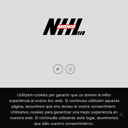
Utilitzem cookies per garantir que us donem la millor
Copyright © 2021 NHLmania.com. Tots els drets reservats / Todos los derechos
experiència al nostre lloc web. Si continueu utilitzant aquesta
reservados. NHLmania és una web dedicada a la difusió de contingut sobre la
pàgina, assumirem que ens doneu el vostre consentiment.
NHL, tant en català com en castellà. L'escut de NHLmania.com és propietat de la
web en qüestió. NHLmania es una web dedicada a la difusión de contenido sobre
Utilizamos cookies para garantizar una mejor experiencia en
la NHL, tanto en español como en catalán. El escudo deNHLmania.com es
nuestra web. Si continuáis utilizando este lugar, asumiremos
propiedad de dicha web.
que dáis vuestro consentimiento.