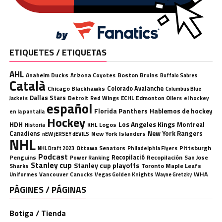
ETIQUETES / ETIQUETAS
AHL
Anaheim Ducks
Boston Bruins
Arizona Coyotes
Buffalo Sabres
Català
Chicago Blackhawks
Colorado Avalanche
Columbus Blue
Dallas Stars
Detroit Red Wings
ECHL
Edmonton Oilers
el hockey
Jackets
español
Florida Panthers
Hablemos de hockey
en la pantalla
Hockey
HDH
Los Angeles Kings
Montreal
Logos
KHL
Historia
Canadiens
New York Rangers
New York Islanders
nEW jERSEY dEVILS
NHL
Ottawa Senators
Pittsburgh
Philadelphia Flyers
NHL Draft 2023
Podcast
Penguins
Recopilació
Recopilación
San Jose
Power Ranking
Stanley cup
Stanley cup playoffs
Sharks
Toronto Maple Leafs
WHA
Uniformes
Vancouver Canucks
Vegas Golden Knights
Wayne Gretzky
PÀGINES / PÁGINAS
Botiga / Tienda