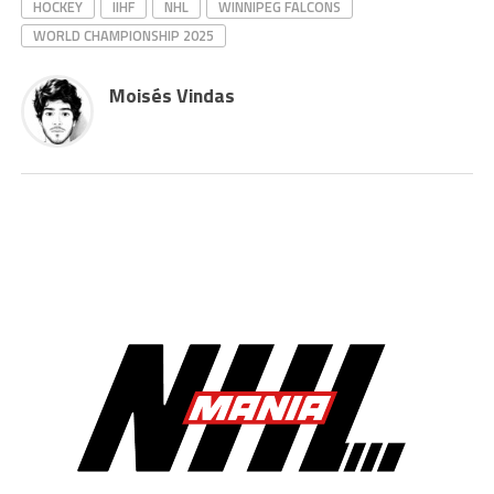
HOCKEY
IIHF
NHL
WINNIPEG FALCONS
WORLD CHAMPIONSHIP 2025
Moisés Vindas