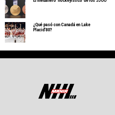
El medallero ‘hockeyístico’ de los JJOO
¿Qué pasó con Canadá en Lake
Placid’80?