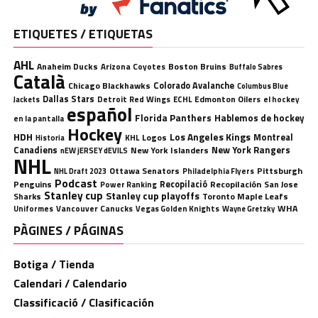
ETIQUETES / ETIQUETAS
AHL
Anaheim Ducks
Boston Bruins
Arizona Coyotes
Buffalo Sabres
Català
Chicago Blackhawks
Colorado Avalanche
Columbus Blue
Dallas Stars
Detroit Red Wings
ECHL
Edmonton Oilers
el hockey
Jackets
español
Florida Panthers
Hablemos de hockey
en la pantalla
Hockey
HDH
Los Angeles Kings
Montreal
Logos
KHL
Historia
Canadiens
New York Rangers
New York Islanders
nEW jERSEY dEVILS
NHL
Ottawa Senators
Pittsburgh
Philadelphia Flyers
NHL Draft 2023
Podcast
Penguins
Recopilació
Recopilación
San Jose
Power Ranking
Stanley cup
Stanley cup playoffs
Sharks
Toronto Maple Leafs
WHA
Uniformes
Vancouver Canucks
Vegas Golden Knights
Wayne Gretzky
PÀGINES / PÁGINAS
Botiga / Tienda
Calendari / Calendario
Classificació / Clasificación