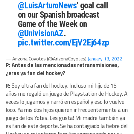
@LuisArturoNews
’ goal call
on our Spanish broadcast
Game of the Week on
@UnivisionAZ
.
pic.twitter.com/EjV2Ej64zp
— Arizona Coyotes (@ArizonaCoyotes)
January 13, 2022
P: Antes de las mencionadas retransmisiones,
¿eras ya fan del hockey?
R:
Soy ultra fan del hockey. Incluso mi hijo de 15
años me regaló un juego de Playstation de Hockey. A
veces lo jugamos y narró en español y eso lo vuelve
loco. Ya mis dos hijos quieren ir frecuentemente a un
juego de los Yotes. Les gusta! Mi madre también ya
es fan de este deporte. Se ha contagiado la fiebre del
Hockey en mi entorno familiar comenzando por su