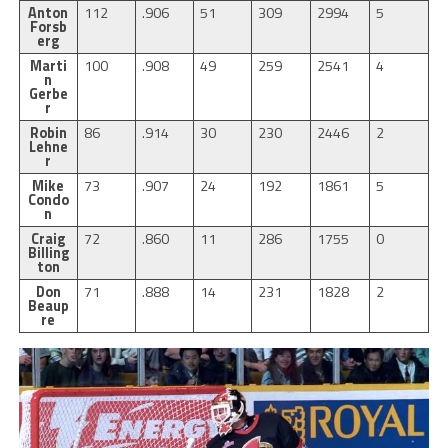
Anton
112
.906
51
309
2994
5
Forsb
erg
Marti
100
.908
49
259
2541
4
n
Gerbe
r
Robin
86
.914
30
230
2446
2
Lehne
r
Mike
73
.907
24
192
1861
5
Condo
n
Craig
72
.860
11
286
1755
0
Billing
ton
Don
71
.888
14
231
1828
2
Beaup
re