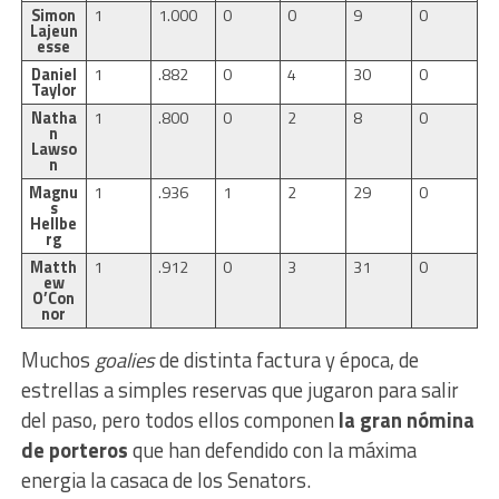
Simon
1
1.000
0
0
9
0
Lajeun
esse
Daniel
1
.882
0
4
30
0
Taylor
Natha
1
.800
0
2
8
0
n
Lawso
n
Magnu
1
.936
1
2
29
0
s
Hellbe
rg
Matth
1
.912
0
3
31
0
ew
O’Con
nor
Muchos
goalies
de distinta factura y época, de
estrellas a simples reservas que jugaron para salir
del paso, pero todos ellos componen
la gran nómina
de porteros
que han defendido con la máxima
energia la casaca de los Senators.