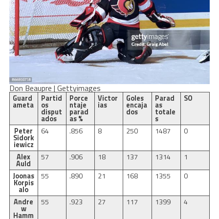
Don Beaupre | Gettyimages
Guard
Partid
Porce
Victor
Goles
Parad
SO
ameta
os
ntaje
ias
encaja
as
disput
parad
dos
totale
ados
as %
s
Peter
64
.856
8
250
1487
0
Sidork
iewicz
Alex
57
.906
18
137
1314
1
Auld
Joonas
55
.890
21
168
1355
0
Korpis
alo
Andre
55
.923
27
117
1399
4
w
Hamm