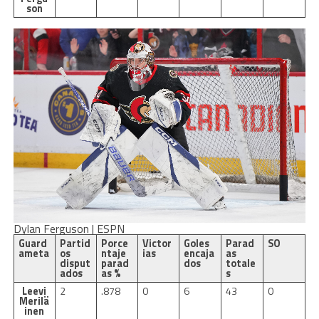
son
Dylan Ferguson | ESPN
Guard
Partid
Porce
Victor
Goles
Parad
SO
ameta
os
ntaje
ias
encaja
as
disput
parad
dos
totale
ados
as %
s
Leevi
2
.878
0
6
43
0
Merilä
inen