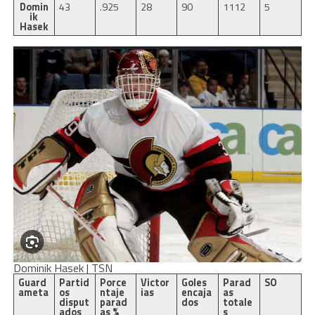
Domin
43
.925
28
90
1112
5
ik
Hasek
Dominik Hasek | TSN
Guard
Partid
Porce
Victor
Goles
Parad
SO
ameta
os
ntaje
ias
encaja
as
disput
parad
dos
totale
ados
as %
s