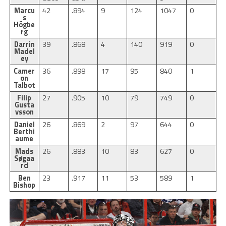
Marcu
42
.894
9
124
1047
0
s
Högbe
rg
Darrin
39
.868
4
140
919
0
Madel
ey
Camer
36
.898
17
95
840
1
on
Talbot
Filip
27
.905
10
79
749
0
Gusta
vsson
Daniel
26
.869
2
97
644
0
Berthi
aume
Mads
26
.883
10
83
627
0
Søgaa
rd
Ben
23
.917
11
53
589
1
Bishop