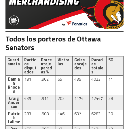
Todos los porteros de Ottawa
Senators
Guard
Partid
Porce
Victor
Goles
Parad
SO
ameta
os
ntaje
ias
encaja
as
disput
parad
dos
totale
ados
as %
s
Damia
181
.902
65
439
4023
11
n
Rhode
s
Craig
435
.914
202
1174
12447
28
Ander
son
Patric
283
.908
146
637
6283
30
k
Lalime
Ron
166
.906
72
355
3434
13