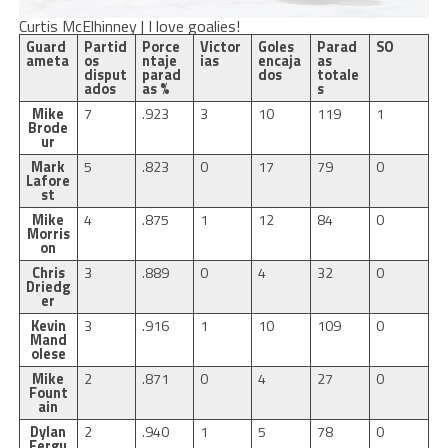
Curtis McElhinney | I love goalies!
Guard
Partid
Porce
Victor
Goles
Parad
SO
ameta
os
ntaje
ias
encaja
as
disput
parad
dos
totale
ados
as %
s
Mike
7
.923
3
10
119
1
Brode
ur
Mark
5
.823
0
17
79
0
Lafore
st
Mike
4
.875
1
12
84
0
Morris
on
Chris
3
.889
0
4
32
0
Driedg
er
Kevin
3
.916
1
10
109
0
Mand
olese
Mike
2
.871
0
4
27
0
Fount
ain
Dylan
2
.940
1
5
78
0
Fergu