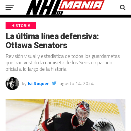
HISTORIA
La última línea defensiva:
Ottawa Senators
Revisión visual y estadística de todos los guardametas
que han vestido la camiseta de los Sens en partido
oficial a lo largo de la historia.
by
Isi Roquer
agosto 14, 2024