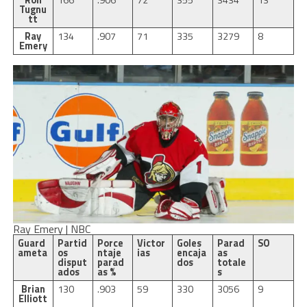
Tugnu
tt
Ray
134
.907
71
335
3279
8
Emery
Ray Emery | NBC
Guard
Partid
Porce
Victor
Goles
Parad
SO
ameta
os
ntaje
ias
encaja
as
disput
parad
dos
totale
ados
as %
s
Brian
130
.903
59
330
3056
9
Elliott