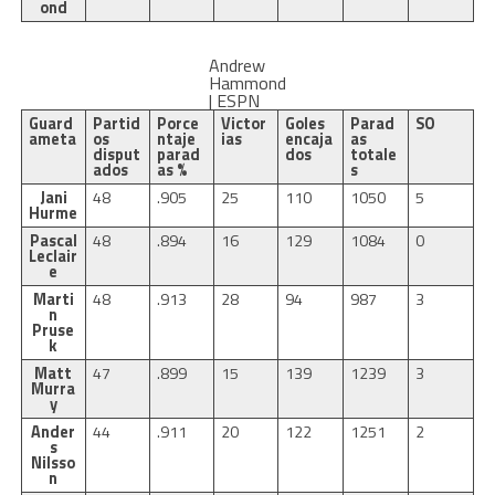
ond
Andrew
Hammond
| ESPN
Guard
Partid
Porce
Victor
Goles
Parad
SO
ameta
os
ntaje
ias
encaja
as
disput
parad
dos
totale
ados
as %
s
Jani
48
.905
25
110
1050
5
Hurme
Pascal
48
.894
16
129
1084
0
Leclair
e
Marti
48
.913
28
94
987
3
n
Pruse
k
Matt
47
.899
15
139
1239
3
Murra
y
Ander
44
.911
20
122
1251
2
s
Nilsso
n