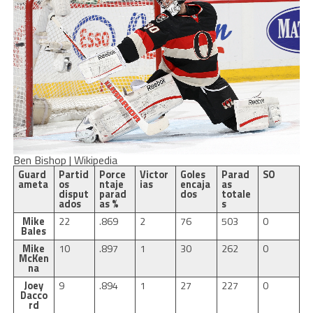
Ben Bishop | Wikipedia
Guard
Partid
Porce
Victor
Goles
Parad
SO
ameta
os
ntaje
ias
encaja
as
disput
parad
dos
totale
ados
as %
s
Mike
22
.869
2
76
503
0
Bales
Mike
10
.897
1
30
262
0
McKen
na
Joey
9
.894
1
27
227
0
Dacco
rd