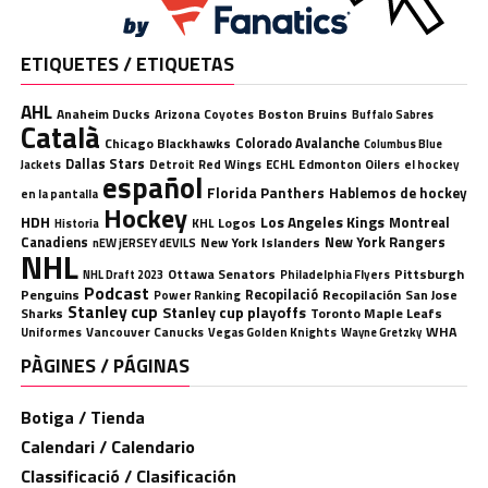
ETIQUETES / ETIQUETAS
AHL
Anaheim Ducks
Boston Bruins
Arizona Coyotes
Buffalo Sabres
Català
Chicago Blackhawks
Colorado Avalanche
Columbus Blue
Dallas Stars
Detroit Red Wings
ECHL
Edmonton Oilers
el hockey
Jackets
español
Florida Panthers
Hablemos de hockey
en la pantalla
Hockey
HDH
Los Angeles Kings
Montreal
Logos
KHL
Historia
Canadiens
New York Rangers
New York Islanders
nEW jERSEY dEVILS
NHL
Ottawa Senators
Pittsburgh
Philadelphia Flyers
NHL Draft 2023
Podcast
Penguins
Recopilació
Recopilación
San Jose
Power Ranking
Stanley cup
Stanley cup playoffs
Sharks
Toronto Maple Leafs
WHA
Uniformes
Vancouver Canucks
Vegas Golden Knights
Wayne Gretzky
PÀGINES / PÁGINAS
Botiga / Tienda
Calendari / Calendario
Classificació / Clasificación