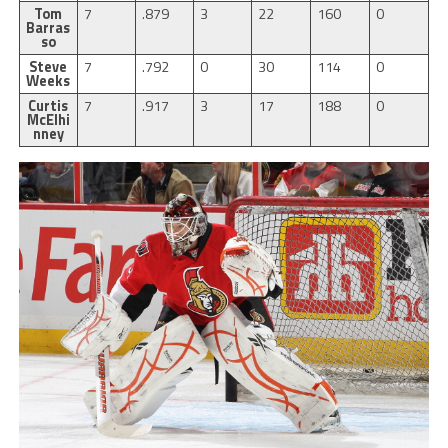
Tom
7
.879
3
22
160
0
Barras
so
Steve
7
.792
0
30
114
0
Weeks
Curtis
7
.917
3
17
188
0
McElhi
nney