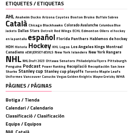
ETIQUETES / ETIQUETAS
AHL
Anaheim Ducks
Boston Bruins
Arizona Coyotes
Buffalo Sabres
Català
Chicago Blackhawks
Colorado Avalanche
Columbus Blue
Dallas Stars
Detroit Red Wings
ECHL
Edmonton Oilers
el hockey
Jackets
español
Florida Panthers
Hablemos de hockey
en la pantalla
Hockey
HDH
Los Angeles Kings
Montreal
Logos
KHL
Historia
Canadiens
New York Rangers
New York Islanders
nEW jERSEY dEVILS
NHL
Ottawa Senators
Pittsburgh
Philadelphia Flyers
NHL Draft 2023
Podcast
Penguins
Recopilació
Recopilación
San Jose
Power Ranking
Stanley cup
Stanley cup playoffs
Sharks
Toronto Maple Leafs
WHA
Uniformes
Vancouver Canucks
Vegas Golden Knights
Wayne Gretzky
PÀGINES / PÁGINAS
Botiga / Tienda
Calendari / Calendario
Classificació / Clasificación
Equips / Equipos
NHL Català