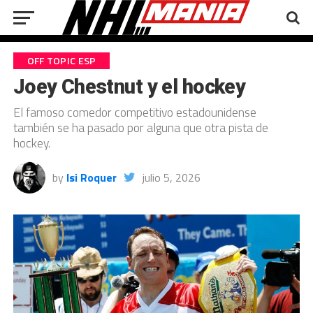
OFF TOPIC ESP
Joey Chestnut y el hockey
El famoso comedor competitivo estadounidense
también se ha pasado por alguna que otra pista de
hockey.
by
Isi Roquer
julio 5, 2026