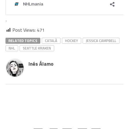
.
Post Views:
471
RELATED TOPICS
CATALÀ
HOCKEY
JESSICA CAMPBELL
NHL
SEATTLE KRAKEN
Inés Álamo