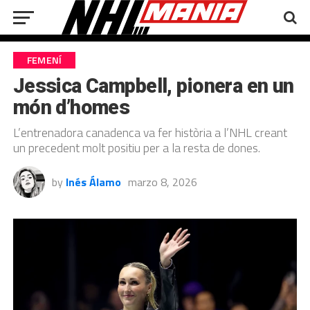
FEMENÍ
Jessica Campbell, pionera en un
món d’homes
L’entrenadora canadenca va fer història a l’NHL creant
un precedent molt positiu per a la resta de dones.
by
Inés Álamo
marzo 8, 2026