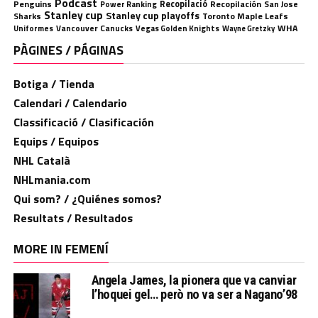
Podcast
Penguins
Recopilació
Recopilación
San Jose
Power Ranking
Stanley cup
Stanley cup playoffs
Sharks
Toronto Maple Leafs
WHA
Uniformes
Vancouver Canucks
Vegas Golden Knights
Wayne Gretzky
PÀGINES / PÁGINAS
Botiga / Tienda
Calendari / Calendario
Classificació / Clasificación
Equips / Equipos
NHL Català
NHLmania.com
Qui som? / ¿Quiénes somos?
Resultats / Resultados
MORE IN FEMENÍ
Angela James, la pionera que va canviar
l’hoquei gel… però no va ser a Nagano’98