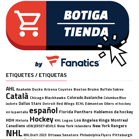
ETIQUETES / ETIQUETAS
AHL
Anaheim Ducks
Boston Bruins
Arizona Coyotes
Buffalo Sabres
Català
Chicago Blackhawks
Colorado Avalanche
Columbus Blue
Dallas Stars
Detroit Red Wings
ECHL
Edmonton Oilers
el hockey
Jackets
español
Florida Panthers
Hablemos de hockey
en la pantalla
Hockey
HDH
Los Angeles Kings
Montreal
Logos
KHL
Historia
Canadiens
New York Rangers
New York Islanders
nEW jERSEY dEVILS
NHL
Ottawa Senators
Pittsburgh
Philadelphia Flyers
NHL Draft 2023