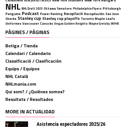
Canadiens
New York Rangers
New York Islanders
nEW jERSEY dEVILS
NHL
Ottawa Senators
Pittsburgh
Philadelphia Flyers
NHL Draft 2023
Podcast
Penguins
Recopilació
Recopilación
San Jose
Power Ranking
Stanley cup
Stanley cup playoffs
Sharks
Toronto Maple Leafs
WHA
Uniformes
Vancouver Canucks
Vegas Golden Knights
Wayne Gretzky
PÀGINES / PÁGINAS
Botiga / Tienda
Calendari / Calendario
Classificació / Clasificación
Equips / Equipos
NHL Català
NHLmania.com
Qui som? / ¿Quiénes somos?
Resultats / Resultados
MORE IN ACTUALIDAD
Asistencia espectadores 2025/26