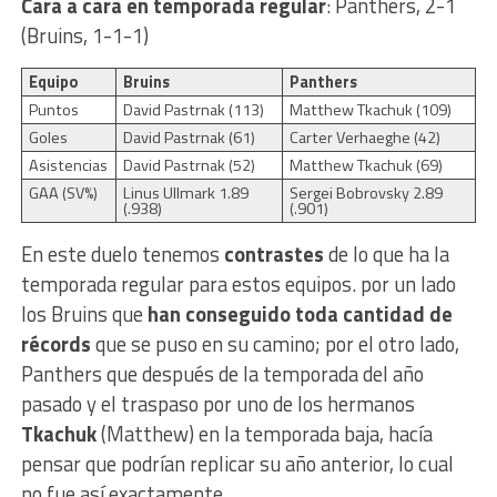
Cara a cara en temporada regular
: Panthers, 2-1
(Bruins, 1-1-1)
Equipo
Bruins
Panthers
Puntos
David Pastrnak (113)
Matthew Tkachuk (109)
Goles
David Pastrnak (61)
Carter Verhaeghe (42)
Asistencias
David Pastrnak (52)
Matthew Tkachuk (69)
GAA (SV%)
Linus Ullmark 1.89
Sergei Bobrovsky 2.89
(.938)
(.901)
En este duelo tenemos
contrastes
de lo que ha la
temporada regular para estos equipos. por un lado
los Bruins que
han conseguido toda cantidad de
récords
que se puso en su camino; por el otro lado,
Panthers que después de la temporada del año
pasado y el traspaso por uno de los hermanos
Tkachuk
(Matthew) en la temporada baja, hacía
pensar que podrían replicar su año anterior, lo cual
no fue así exactamente.