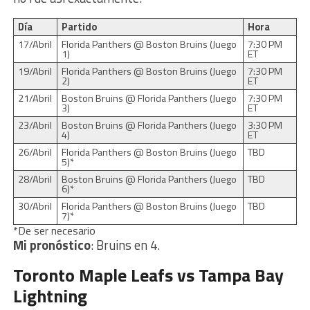
Día
Partido
Hora
17/Abril
Florida Panthers @ Boston Bruins (Juego
7:30 PM
1)
ET
19/Abril
Florida Panthers @ Boston Bruins (Juego
7:30 PM
2)
ET
21/Abril
Boston Bruins @ Florida Panthers (Juego
7:30 PM
3)
ET
23/Abril
Boston Bruins @ Florida Panthers (Juego
3:30 PM
4)
ET
26/Abril
Florida Panthers @ Boston Bruins (Juego
TBD
5)*
28/Abril
Boston Bruins @ Florida Panthers (Juego
TBD
6)*
30/Abril
Florida Panthers @ Boston Bruins (Juego
TBD
7)*
*De ser necesario
Mi pronóstico
: Bruins en 4.
Toronto Maple Leafs vs Tampa Bay
Lightning