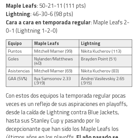
Maple Leafs
: 50-21-11 (111 pts)
Lightning
: 46-30-6 (98 pts)
Cara a cara en temporada regular
: Maple Leafs 2-
0-1 (Lightning 1-2-0)
Equipo
Maple Leafs
Lightning
Puntos
Mitchell Marner (99)
Nikita Kucherov (113)
Goles
Nylander/Matthews
Brayden Point (51)
(40)
Asistencias
Mitchell Marner (69)
Nikita Kucherov (83)
GAA (SV%)
Ilya Samsonov 2.33
Andrei Vasilevskiy 2.65
(.919)
(.915)
Con estos dos equipos la temporada regular pocas
veces es un reflejo de sus aspiraciones en playoffs,
desde la caída de Lightning contra Blue Jackets,
hasta sus Stanley Cup y pasando por lo
decepcionante que han sido los Maple Leafs los
últimos años en los playoffs.
El año pasado se