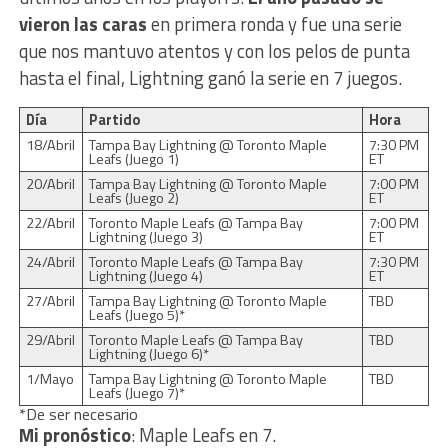
vieron las caras
en primera ronda y fue una serie
que nos mantuvo atentos y con los pelos de punta
hasta el final, Lightning ganó la serie en 7 juegos.
Día
Partido
Hora
18/Abril
Tampa Bay Lightning @ Toronto Maple
7:30 PM
Leafs (Juego 1)
ET
20/Abril
Tampa Bay Lightning @ Toronto Maple
7:00 PM
Leafs (Juego 2)
ET
22/Abril
Toronto Maple Leafs @ Tampa Bay
7:00 PM
Lightning (Juego 3)
ET
24/Abril
Toronto Maple Leafs @ Tampa Bay
7:30 PM
Lightning (Juego 4)
ET
27/Abril
Tampa Bay Lightning @ Toronto Maple
TBD
Leafs (Juego 5)*
29/Abril
Toronto Maple Leafs @ Tampa Bay
TBD
Lightning (Juego 6)*
1/Mayo
Tampa Bay Lightning @ Toronto Maple
TBD
Leafs (Juego 7)*
*De ser necesario
Mi pronóstico
: Maple Leafs en 7.