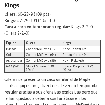
Kings
Oilers
: 50-23-9 (109 pts)
Kings
: 47-25-101 (104 pts)
Cara a cara en temporada regular
: Kings 2-2-0
(Oilers 2-2-0)
Equipo
Oilers
Kings
Puntos
Connor McDavid (153)
Anze Kopitar (74)
Goles
Connor McDavid (64)
Adrian Kempe (41)
Asistencias
Connor McDavid (89)
Kevin Fiala (49)
GAA (SV%)
Stuart Skinner 2.75
Joonas Korpisalo 2.87
(.914)
(.915)
Oilers nos presenta un caso similar al de Maple
Leafs, equipos muy divertidos de ver en temporada
regular gracias a sus ofensivas explosivas pero que
le han quedado a deber a sus fanáticos en los
playoffs, la temporada monstruosa de
McDavid
y su