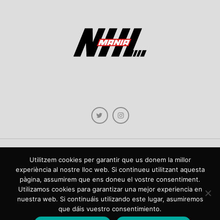
Utilitzem cookies per garantir que us donem la millor
Copyright © 2021 NHLmania.com. Tots els drets reservats / Todos los derechos
experiència al nostre lloc web. Si continueu utilitzant aquesta
reservados. NHLmania és una web dedicada a la difusió de contingut sobre la
pàgina, assumirem que ens doneu el vostre consentiment.
NHL, tant en català com en castellà. L'escut de NHLmania.com és propietat de la
web en qüestió. NHLmania es una web dedicada a la difusión de contenido sobre
Utilizamos cookies para garantizar una mejor experiencia en
la NHL, tanto en español como en catalán. El escudo deNHLmania.com es
nuestra web. Si continuáis utilizando este lugar, asumiremos
propiedad de dicha web.
que dáis vuestro consentimiento.