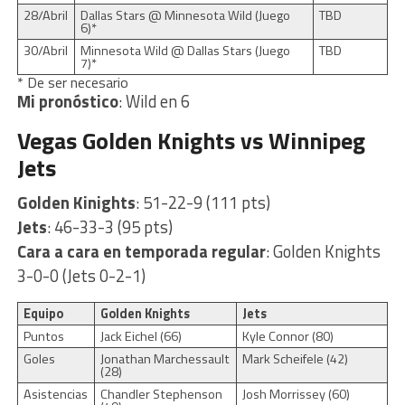
28/Abril
Dallas Stars @ Minnesota Wild (Juego
TBD
6)*
30/Abril
Minnesota Wild @ Dallas Stars (Juego
TBD
7)*
* De ser necesario
Mi pronóstico
: Wild en 6
Vegas Golden Knights vs Winnipeg
Jets
Golden Kinights
: 51-22-9 (111 pts)
Jets
: 46-33-3 (95 pts)
Cara a cara en temporada regular
: Golden Knights
3-0-0 (Jets 0-2-1)
Equipo
Golden Knights
Jets
Puntos
Jack Eichel (66)
Kyle Connor (80)
Goles
Jonathan Marchessault
Mark Scheifele (42)
(28)
Asistencias
Chandler Stephenson
Josh Morrissey (60)