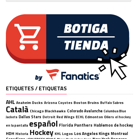
ETIQUETES / ETIQUETAS
AHL
Anaheim Ducks
Boston Bruins
Arizona Coyotes
Buffalo Sabres
Català
Chicago Blackhawks
Colorado Avalanche
Columbus Blue
Dallas Stars
Detroit Red Wings
ECHL
Edmonton Oilers
el hockey
Jackets
español
Florida Panthers
Hablemos de hockey
en la pantalla
Hockey
HDH
Los Angeles Kings
Montreal
Logos
KHL
Historia