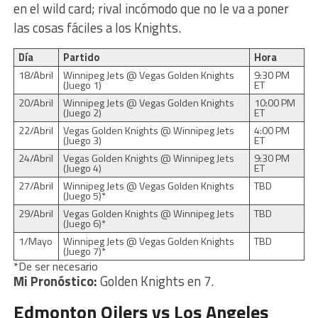
en el wild card; rival incómodo que no le va a poner
las cosas fáciles a los Knights.
Día
Partido
Hora
18/Abril
Winnipeg Jets @ Vegas Golden Knights
9:30 PM
(Juego 1)
ET
20/Abril
Winnipeg Jets @ Vegas Golden Knights
10:00 PM
(Juego 2)
ET
22/Abril
Vegas Golden Knights @ Winnipeg Jets
4:00 PM
(Juego 3)
ET
24/Abril
Vegas Golden Knights @ Winnipeg Jets
9:30 PM
(Juego 4)
ET
27/Abril
Winnipeg Jets @ Vegas Golden Knights
TBD
(Juego 5)*
29/Abril
Vegas Golden Knights @ Winnipeg Jets
TBD
(Juego 6)*
1/Mayo
Winnipeg Jets @ Vegas Golden Knights
TBD
(Juego 7)*
*De ser necesario
Mi Pronóstico:
Golden Knights en 7.
Edmonton Oilers vs Los Angeles