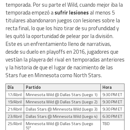
temporada. Por su parte el Wild, cuando mejor iba la
temporada empezó a
sufrir lesiones
al menos 5
titulares abandonaron juegos con lesiones sobre la
recta final, lo que los hizo tirar de su profundidad y
les quitó la oportunidad de pelear por la división.
Este es un enfrentamiento lleno de narrativas,
desde su duelo en playoffs en 2016, jugadores que
vestían la playera del rival en temporadas anteriores
y la historia de que el lugar de nacimiento de las
Stars fue en Minnesota como North Stars.
Día
Partido
Hora
17/Abril
Minnesota Wild @ Dallas Stars (Juego 1)
9:30 PM ET
19/Abril
Minnesota Wild @ Dallas Stars (Juego 2)
9:30 PM ET
21/Abril
Dallas Stars @ Minnesota Wild (Juego 3)
9:30 PM ET
23/Abril
Dallas Stars @ Minnesota Wild (Juego 4)
6:30 PM ET
25/Abril
Minnesota Wild @ Dallas Stars (Juego
TBD
5)*