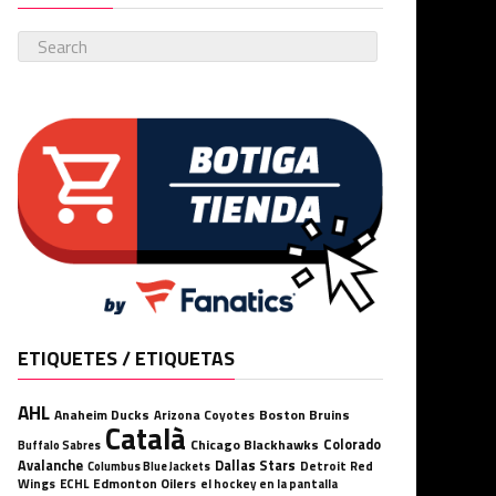
ETIQUETES / ETIQUETAS
AHL
Anaheim Ducks
Boston Bruins
Arizona Coyotes
Català
Chicago Blackhawks
Colorado
Buffalo Sabres
Avalanche
Dallas Stars
Detroit Red
Columbus Blue Jackets
Wings
ECHL
Edmonton Oilers
el hockey en la pantalla