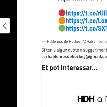
https://t.co/rU
https://t.co/L
https://t.co/S
— Hablemos de Hockey (@Hablemosho
Si teniu algun dubte o suggerimen
via
hablemosdehockey@gmail.c
Et pot interessar…