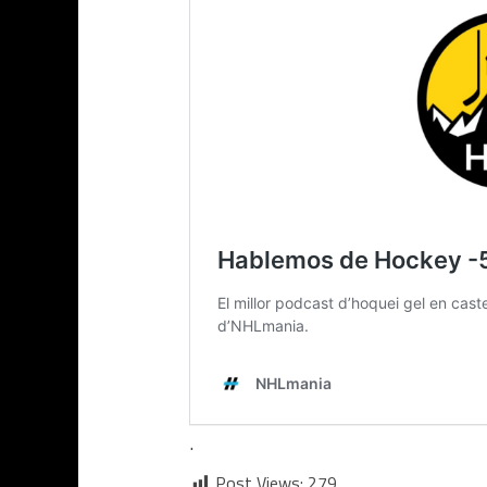
.
Post Views:
279