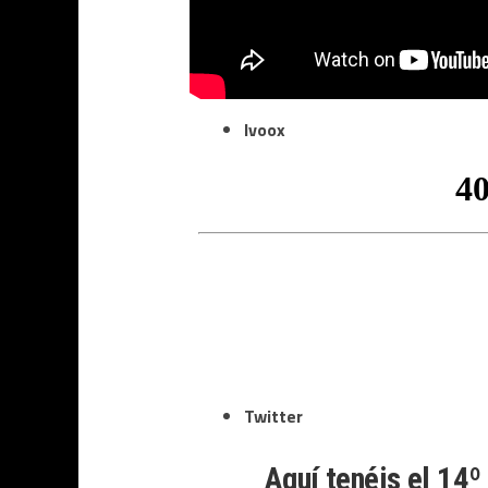
Ivoox
Twitter
Aquí tenéis el 14º