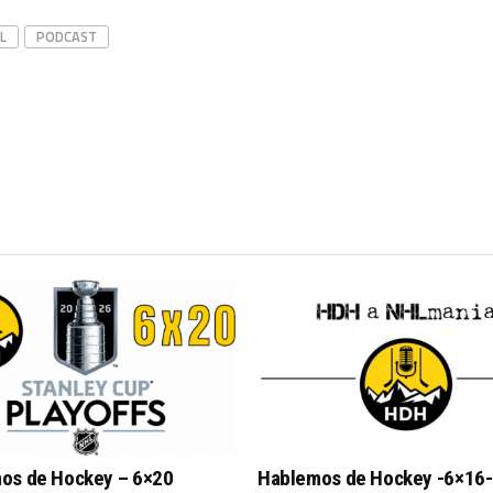
L
PODCAST
os de Hockey – 6×20
Hablemos de Hockey -6×16-