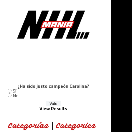
¿Ha sido justo campeón Carolina?
Sí
No
View Results