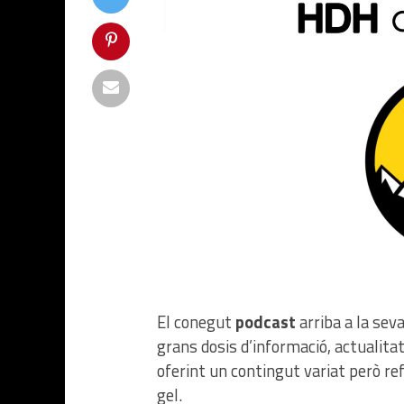
El conegut
podcast
arriba a la sev
grans dosis d’informació, actualita
oferint un contingut variat però re
gel.