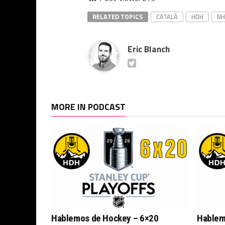
RELATED TOPICS
CATALÀ
HDH
NH
Eric Blanch
MORE IN PODCAST
Hablemos de Hockey – 6×20
Hablem