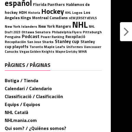
español
Florida Panthers
Hablemos de
Hockey
HDH
hockey
Los
Logos
KHL
Historia
Angeles Kings
Montreal Canadiens
nEW jERSEY dEVILS
NHL
New York Rangers
New York Islanders
NHL
Ottawa Senators
Pittsburgh
Philadelphia Flyers
Draft 2023
Podcast
Penguins
Recopilació
Power Ranking
Stanley cup
Stanley
Recopilación
San Jose Sharks
cup playoffs
Toronto Maple Leafs
Uniformes
Vancouver
WHA
Canucks
Vegas Golden Knights
Wayne Gretzky
PÀGINES / PÁGINAS
Botiga / Tienda
Calendari / Calendario
Classificació / Clasificación
Equips / Equipos
NHL Català
NHLmania.com
Qui som? / ¿Quiénes somos?