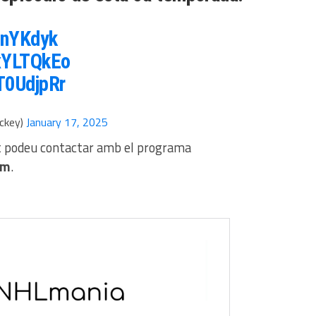
IlnYKdyk
oxYLTQkEo
XT0UdjpRr
ckey)
January 17, 2025
t podeu contactar amb el programa
om
.