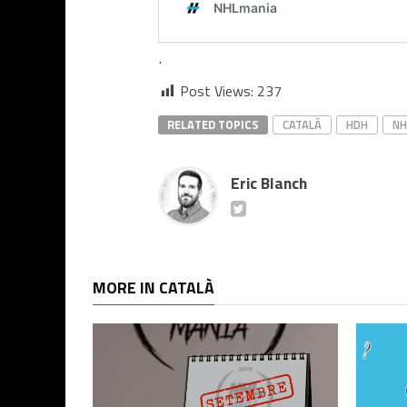
.
Post Views:
237
RELATED TOPICS
CATALÀ
HDH
NH
Eric Blanch
MORE IN CATALÀ