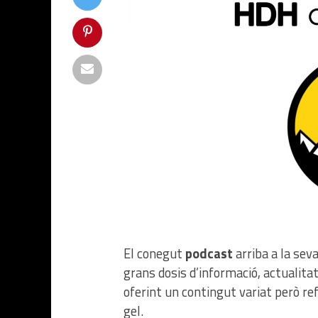
El conegut
podcast
arriba a la sev
grans dosis d’informació, actualita
oferint un contingut variat però re
gel.