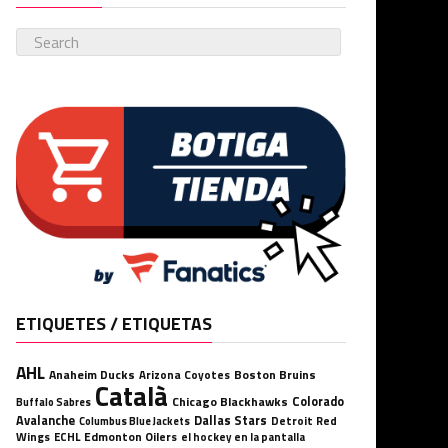
ETIQUETES / ETIQUETAS
AHL
Anaheim Ducks
Boston Bruins
Arizona Coyotes
Català
Chicago Blackhawks
Colorado
Buffalo Sabres
Avalanche
Dallas Stars
Detroit Red
Columbus Blue Jackets
Wings
ECHL
Edmonton Oilers
el hockey en la pantalla