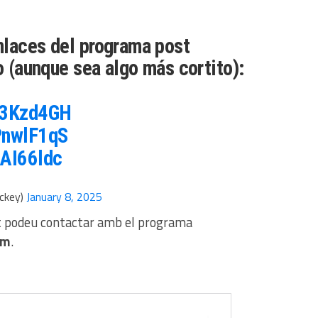
nlaces del programa post
o (aunque sea algo más cortito):
j83Kzd4GH
tPnwlF1qS
cAI66ldc
ckey)
January 8, 2025
t podeu contactar amb el programa
om
.