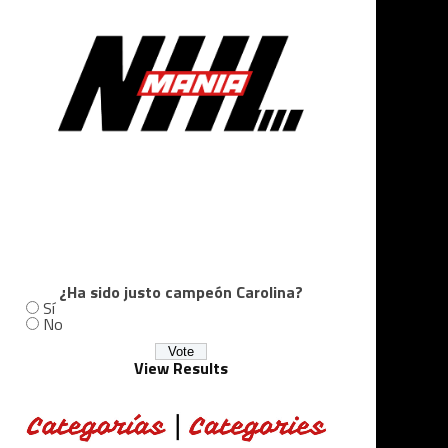
¿Ha sido justo campeón Carolina?
Sí
No
View Results