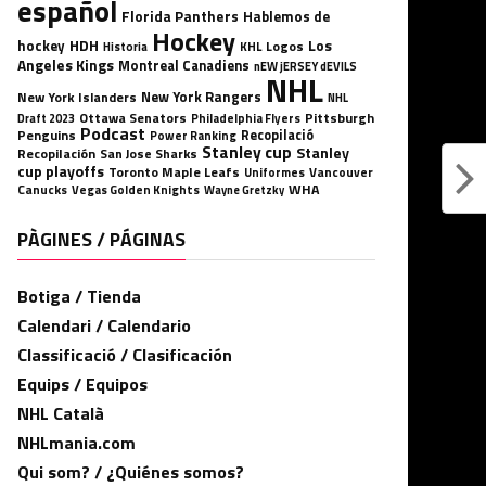
español
Florida Panthers
Hablemos de
Hockey
HDH
hockey
Los
Logos
KHL
Historia
Angeles Kings
Montreal Canadiens
nEW jERSEY dEVILS
NHL
New York Rangers
New York Islanders
NHL
Ottawa Senators
Pittsburgh
Philadelphia Flyers
Draft 2023
Podcast
Penguins
Recopilació
Power Ranking
Stanley cup
Stanley
Recopilación
San Jose Sharks
cup playoffs
Toronto Maple Leafs
Uniformes
Vancouver
WHA
Canucks
Vegas Golden Knights
Wayne Gretzky
PÀGINES / PÁGINAS
Botiga / Tienda
Calendari / Calendario
Classificació / Clasificación
Equips / Equipos
NHL Català
NHLmania.com
Qui som? / ¿Quiénes somos?