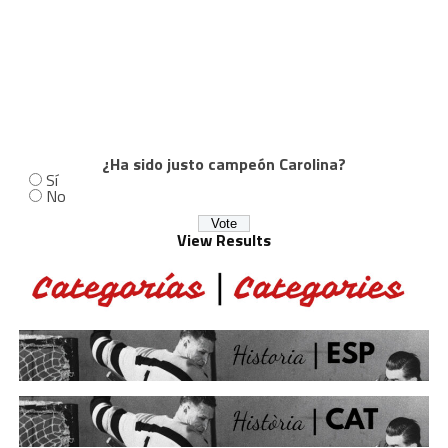
¿Ha sido justo campeón Carolina?
Sí
No
View Results