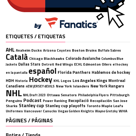
ETIQUETES / ETIQUETAS
AHL
Anaheim Ducks
Boston Bruins
Arizona Coyotes
Buffalo Sabres
Català
Chicago Blackhawks
Colorado Avalanche
Columbus Blue
Dallas Stars
Detroit Red Wings
ECHL
Edmonton Oilers
el hockey
Jackets
español
Florida Panthers
Hablemos de hockey
en la pantalla
Hockey
HDH
Los Angeles Kings
Montreal
Logos
KHL
Historia
Canadiens
New York Rangers
New York Islanders
nEW jERSEY dEVILS
NHL
Ottawa Senators
Pittsburgh
Philadelphia Flyers
NHL Draft 2023
Podcast
Penguins
Recopilació
Recopilación
San Jose
Power Ranking
Stanley cup
Stanley cup playoffs
Sharks
Toronto Maple Leafs
WHA
Uniformes
Vancouver Canucks
Vegas Golden Knights
Wayne Gretzky
PÀGINES / PÁGINAS
Botiga / Tienda