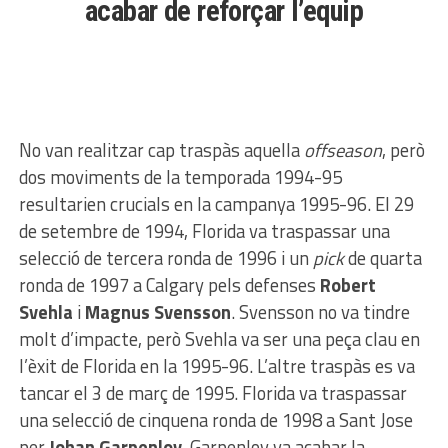
acabar de reforçar l’equip
No van realitzar cap traspàs aquella
offseason
, però
dos moviments de la temporada 1994-95
resultarien crucials en la campanya 1995-96. El 29
de setembre de 1994, Florida va traspassar una
selecció de tercera ronda de 1996 i un
pick
de quarta
ronda de 1997 a Calgary pels defenses
Robert
Svehla
i
Magnus Svensson
. Svensson no va tindre
molt d’impacte, però Svehla va ser una peça clau en
l’èxit de Florida en la 1995-96. L’altre traspàs es va
tancar el 3 de març de 1995. Florida va traspassar
una selecció de cinquena ronda de 1998 a Sant Jose
per
Johan Garpenlov
. Garpenlov va acabar la