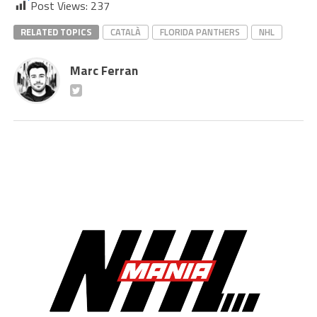
Post Views:
237
RELATED TOPICS
CATALÀ
FLORIDA PANTHERS
NHL
Marc Ferran