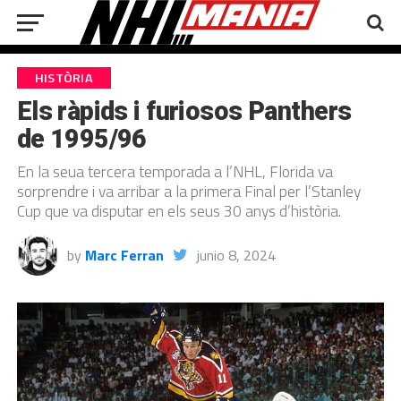
HISTÒRIA
Els ràpids i furiosos Panthers
de 1995/96
En la seua tercera temporada a l’NHL, Florida va
sorprendre i va arribar a la primera Final per l’Stanley
Cup que va disputar en els seus 30 anys d’història.
by
Marc Ferran
junio 8, 2024