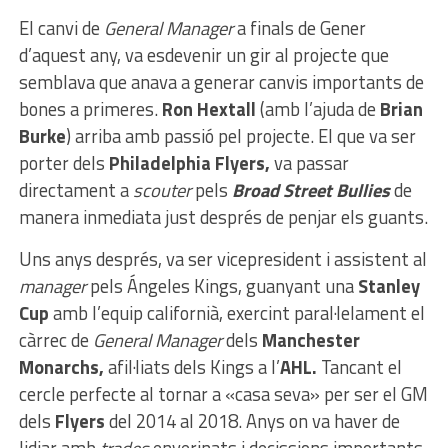
El canvi de
General Manager
a finals de Gener
d’aquest any, va esdevenir un gir al projecte que
semblava que anava a generar canvis importants de
bones a primeres.
Ron Hextall
(amb l’ajuda de
Brian
Burke
) arriba amb passió pel projecte. El que va ser
porter dels
Philadelphia Flyers,
va passar
directament a
scouter
pels
Broad Street Bullies
de
manera inmediata just després de penjar els guants.
Uns anys després, va ser vicepresident i assistent al
manager
pels Ángeles Kings, guanyant una
Stanley
Cup
amb l’equip californià, exercint paral·lelament el
càrrec de
General Manager
dels
Manchester
Monarchs,
afil·liats dels Kings a l’
AHL.
Tancant el
cercle perfecte al tornar a «casa seva» per ser el GM
dels
Flyers
del 2014 al 2018. Anys on va haver de
lidiar amb
trades
enverinats i decissions importants