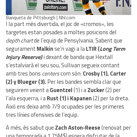
Banqueta de Pittsburgh | Nhl.com
I la part més divertida, el joc de «cromos», les
targetes estan posades a moltes posicions del
depth chart
de l’equip de Pensylvania. Sabent que
segurament
Malkin
se’n vagi a la
LTIR (
Long Term
Injury Reserve)
i dexant de banda que Hextall
s’estalviarà el seu sou, Sullivan segueix contant
amb tres bons
centers
com són:
Crosby (1), Carter
(2) y Blueger (3).
Per les bandes sembla clar que
seguirem veient a
Guentzel
(1) i a
Zucker
(2) per
l’ala esquerra, i a
Rust (1) i Kapanen
(2) per la dreta.
Això ens deixa amb 7/9 ocupades per les primeres
tres línies ofensives de l’equip.
A més, és sabut que
Zach Aston-Reese
(renovat per
una temporada a 1,75M$) espera disfrutar de la