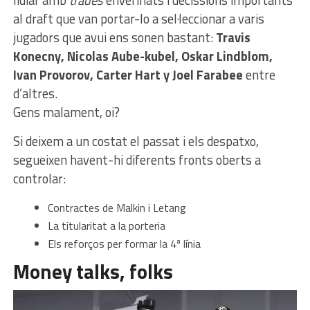
al draft que van portar-lo a sel·leccionar a varis
jugadors que avui ens sonen bastant:
Travis
Konecny, Nicolas Aube-kubel, Oskar Lindblom,
Ivan Provorov, Carter Hart y Joel Farabee
entre
d’altres.
Gens malament, oi?
Si deixem a un costat el passat i els despatxo,
segueixen havent-hi diferents fronts oberts a
controlar:
Contractes de Malkin i Letang
La titularitat a la porteria
Els reforços per formar la 4ª línia
Money talks, folks