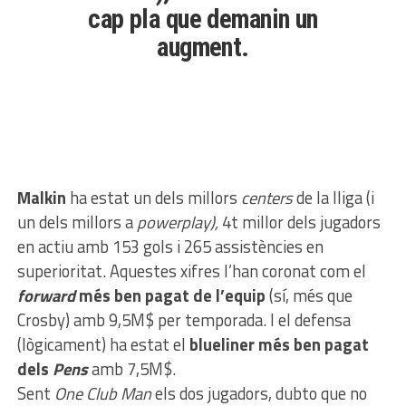
cap pla que demanin un
augment.
Malkin
ha estat un dels millors
centers
de la lliga (i
un dels millors a
powerplay),
4t millor dels jugadors
en actiu amb 153 gols i 265 assistències en
superioritat. Aquestes xifres l’han coronat com el
forward
més ben pagat de l’equip
(sí, més que
Crosby) amb 9,5M$ per temporada. I el defensa
(lògicament) ha estat el
blueliner més ben pagat
dels
Pens
amb 7,5M$.
Sent
One Club Man
els dos jugadors, dubto que no