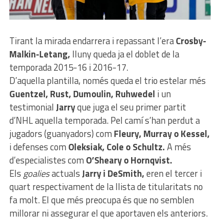
Tirant la mirada endarrera i repassant l’era
Crosby-
Malkin-Letang,
lluny queda ja el doblet de la
temporada 2015-16 i 2016-17.
D’aquella plantilla, només queda el trio estelar més
Guentzel, Rust, Dumoulin, Ruhwedel
i un
testimonial
Jarry
que juga el seu primer partit
d’NHL aquella temporada. Pel camí s’han perdut a
jugadors (guanyadors) com
Fleury, Murray o Kessel,
i defenses com
Oleksiak, Cole o Schultz.
A més
d’especialistes com
O’Sheary o Hornqvist.
Els
goalies
actuals
Jarry i DeSmith,
eren el tercer i
quart respectivament de la llista de titularitats no
fa molt. El que més preocupa és que no semblen
millorar ni assegurar el que aportaven els anteriors.