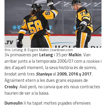
Kris Letang & Evgeni Malkin | bardown.com
34 primaveres per
Letang
i 35 per
Malkin
. Van
arribar junts a la temporada 2006/07 com a
rookies
i
des d’aquell moment, la seva història és de somni,
brodat amb tres
Stanleys
al
2009, 2016 y 2017
.
Agraïment etern a les dues grans espases de
Crosby
. Això però, no canvia que els nous contractes
haurien de ser a la baixa.
Dumoulin
li ha tapat moltes pujades ofensives