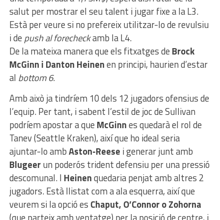
salut per mostrar el seu talent i jugar fixe a la L3.
Està per veure si no prefereix utilitzar-lo de revulsiu
i de
push al forecheck
amb la L4.
De la mateixa manera que els fitxatges de
Brock
McGinn i Danton Heinen
en principi, haurien d’estar
al
bottom 6.
Amb això ja tindríem 10 dels 12 jugadors ofensius de
l’equip. Per tant, i sabent l’estil de joc de Sullivan
podríem apostar a que
McGinn
es quedarà el rol de
Tanev (Seattle Kraken), així que ho ideal seria
ajuntar-lo amb
Aston-Reese
i generar junt amb
Blugeer
un poderós trident defensiu per una pressió
descomunal. I
Heinen
quedaria penjat amb altres 2
jugadors. Està llistat com a ala esquerra, així que
veurem si la opció es
Chaput, O’Connor o Zohorna
(que parteix amb ventatge) per la posició de centre, i