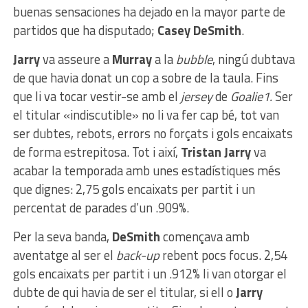
buenas sensaciones ha dejado en la mayor parte de
partidos que ha disputado;
Casey DeSmith
.
Jarry
va asseure a
Murray
a la
bubble
, ningú dubtava
de que havia donat un cop a sobre de la taula. Fins
que li va tocar vestir-se amb el
jersey
de
Goalie1.
Ser
el titular «indiscutible» no li va fer cap bé, tot van
ser dubtes, rebots, errors no forçats i gols encaixats
de forma estrepitosa. Tot i així,
Tristan Jarry
va
acabar la temporada amb unes estadístiques més
que dignes: 2,75 gols encaixats per partit i un
percentat de parades d’un .909%.
Per la seva banda,
DeSmith
començava amb
aventatge al ser el
back-up
rebent pocs focus. 2,54
gols encaixats per partit i un .912% li van otorgar el
dubte de qui havia de ser el titular, si ell o
Jarry