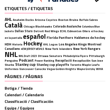
ETIQUETES / ETIQUETAS
AHL
Anaheim Ducks
Boston Bruins
Arizona Coyotes
Buffalo Sabres
Català
Chicago Blackhawks
Colorado Avalanche
Columbus Blue
Dallas Stars
Detroit Red Wings
ECHL
Edmonton Oilers
el hockey
Jackets
español
Florida Panthers
Hablemos de hockey
en la pantalla
Hockey
HDH
Los Angeles Kings
Montreal
Logos
KHL
Historia
Canadiens
New York Rangers
New York Islanders
nEW jERSEY dEVILS
NHL
Ottawa Senators
Pittsburgh
Philadelphia Flyers
NHL Draft 2023
Podcast
Penguins
Recopilació
Recopilación
San Jose
Power Ranking
Stanley cup
Stanley cup playoffs
Sharks
Toronto Maple Leafs
WHA
Uniformes
Vancouver Canucks
Vegas Golden Knights
Wayne Gretzky
PÀGINES / PÁGINAS
Botiga / Tienda
Calendari / Calendario
Classificació / Clasificación
Equips / Equipos