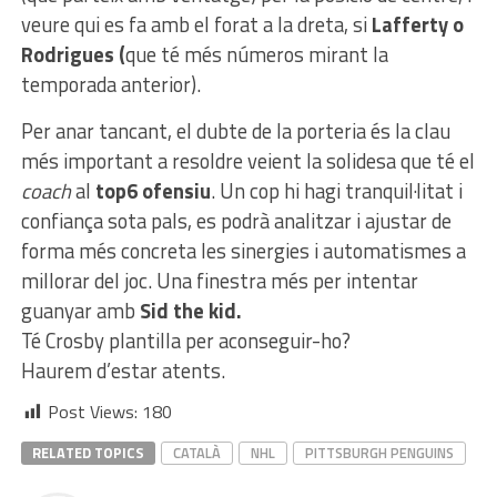
veure qui es fa amb el forat a la dreta, si
Lafferty o
Rodrigues (
que té més números mirant la
temporada anterior).
Per anar tancant, el dubte de la porteria és la clau
més important a resoldre veient la solidesa que té el
coach
al
top6 ofensiu
. Un cop hi hagi tranquil·litat i
confiança sota pals, es podrà analitzar i ajustar de
forma més concreta les sinergies i automatismes a
millorar del joc. Una finestra més per intentar
guanyar amb
Sid the kid.
Té Crosby plantilla per aconseguir-ho?
Haurem d’estar atents.
Post Views:
180
RELATED TOPICS
CATALÀ
NHL
PITTSBURGH PENGUINS