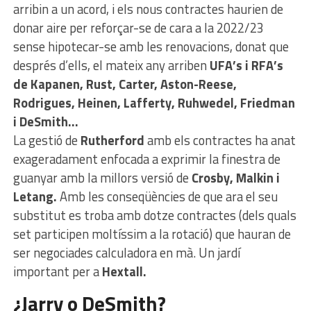
arribin a un acord, i els nous contractes haurien de
donar aire per reforçar-se de cara a la 2022/23
sense hipotecar-se amb les renovacions, donat que
després d’ells, el mateix any arriben
UFA’s i RFA’s
de Kapanen, Rust, Carter, Aston-Reese,
Rodrigues, Heinen, Lafferty, Ruhwedel, Friedman
i DeSmith…
La gestió de
Rutherford
amb els contractes ha anat
exageradament enfocada a exprimir la finestra de
guanyar amb la millors versió de
Crosby, Malkin i
Letang.
Amb les conseqüències de que ara el seu
substitut es troba amb dotze contractes (dels quals
set participen moltíssim a la rotació) que hauran de
ser negociades calculadora en mà. Un jardí
important per a
Hextall.
¿Jarry o DeSmith?