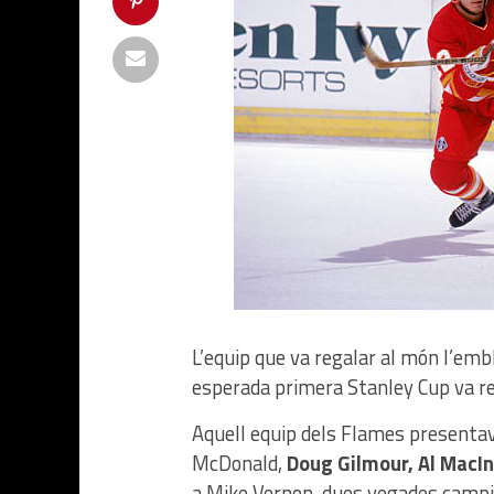
L’equip que va regalar al món l’em
esperada primera Stanley Cup va rev
Aquell equip dels Flames presentav
McDonald,
Doug Gilmour, Al MacIn
a Mike Vernon, dues vegades campió