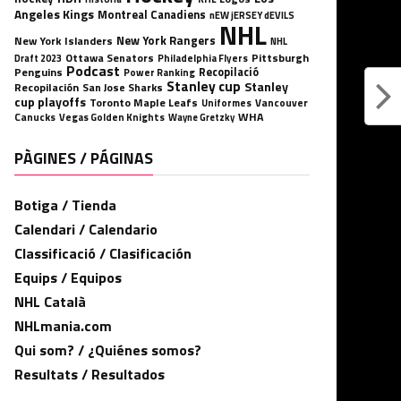
Angeles Kings
Montreal Canadiens
nEW jERSEY dEVILS
NHL
New York Rangers
New York Islanders
NHL
Ottawa Senators
Pittsburgh
Philadelphia Flyers
Draft 2023
Podcast
Penguins
Recopilació
Power Ranking
Stanley cup
Stanley
Recopilación
San Jose Sharks
cup playoffs
Toronto Maple Leafs
Uniformes
Vancouver
WHA
Canucks
Vegas Golden Knights
Wayne Gretzky
PÀGINES / PÁGINAS
Botiga / Tienda
Calendari / Calendario
Classificació / Clasificación
Equips / Equipos
NHL Català
NHLmania.com
Qui som? / ¿Quiénes somos?
Resultats / Resultados