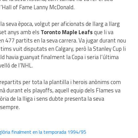
l’Hall of Fame Lanny McDonald.
a seva època, volgut per aficionats de llarg a llarg
 set anys amb els
Toronto Maple Leafs
que li va
n 477 partits en la seva carrera. Va jugar durant nou
tims vuit disputats en Calgary, però la Stanley Cup li
ld havia guanyat finalment la Copa i seria l’última
velló de l’NHL.
partits per tota la plantilla i herois anònims com
à durant els playoffs, aquell equip dels Flames va
ria de la lliga i sens dubte presenta la seva
e sempre.
 glòria finalment en la temporada 1994/95