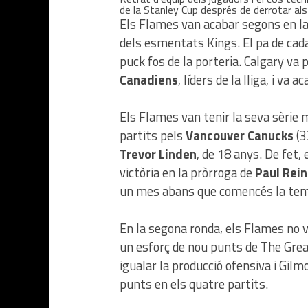
de la Stanley Cup després de derrotar a
Els Flames van acabar segons en la 
dels esmentats Kings. El pa de cada 
puck fos de la porteria. Calgary v
Canadiens
, líders de la lliga, i va 
Els Flames van tenir la seva sèrie 
partits pels
Vancouver Canucks
(3
Trevor Linden
, de 18 anys. De fet
victòria en la pròrroga de
Paul Rein
un mes abans que comencés la te
En la segona ronda, els Flames no 
un esforç de nou punts de The Great
igualar la producció ofensiva i Gilm
punts en els quatre partits.