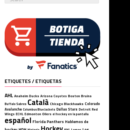
ETIQUETES / ETIQUETAS
AHL
Anaheim Ducks
Boston Bruins
Arizona Coyotes
Català
Chicago Blackhawks
Colorado
Buffalo Sabres
Avalanche
Dallas Stars
Detroit Red
Columbus Blue Jackets
Wings
ECHL
Edmonton Oilers
el hockey en la pantalla
español
Florida Panthers
Hablemos de
Hockey
HDH
hockey
Los
Logos
KHL
Historia