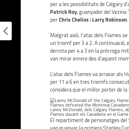
per a les possibilitats de Calgary d
Patrick Roy
, guanyador del Vezina 
per
Chris Chelios
i
Larry Robinson
.
Malgrat això, l’atac dels Flames se l
un triomf per 3 a 2. A continuació, 
derrota per 4 a 3 en la pròrroga mi
van mirar enrere des d’aquest mo
L’atac dels Flames va arrasar als H
per 11 a 6 en tres triomfs consecut
considera que el millor porter de la l
Lanny McDonald, dels Calgary Flames, abra
Flames davant els Canadiens en el Game 
El repartiment de personatges del 
van guanyar la primera Stanley Cup 