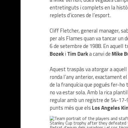
entretinguts i complets en la històr
replets d’icones de l’esport.
Cliff Fletcher, general manager, s
per als Flames quan va tancar un d
6 de setembre de 1988. En aquell t
Bozek
i
Tim Dark
a canvi de
Mike B
Aquest traspàs va atorgar a aquell
ronda l’any anterior, exactament el
de la franquícia que pogués fer-ho 
no va estar sola. Amb la rica plant
regular amb un registre de 54-17-
punts més que els
Los Angeles Ki
Retrat d’equip dels jugadors i el cos tèc