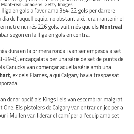
ls Mont-real Canadiens. Getty Images
lliga en gols a favor amb 354, 22 gols per darrere
dia de l’aquell equip, no obstant això, era mantenir el
a permetre només 226 gols, vuit més que els
Montreal
acabar segon en la lliga en gols en contra.
més dura en la primera ronda i van ser empesos a set
3-39-8), encapçalats per una sèrie de set de punts de
, els Canucks van començar aquella sèrie amb una
hart
, ex dels Flames, a qui Calgary havia traspassat
mporada.
van donar opció als Kings i els van escombrar malgrat
 One. Els pistolers de Calgary van entrar en joc per a
our i Mullen van liderar el camí per a l’equip amb set