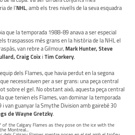
ia de l’
NHL
, amb els tres nivells de la seva esquadra
abia que la temporada 1988-89 anava a ser especial
els traspassos més grans en la història de la NHL el
raspàs, van rebre a Gilmour,
Mark Hunter, Steve
ullard, Craig Coix
i
Tim Corkery
.
 equip dels Flames, que havia perdut en la segona
 que necessitaven per a ser grans: una peça central
tot sobre el gel. No obstant això, aquesta peça central
illa que tenien els Flames, van dominar la temporada
9 i van guanyar la Smythe Division amb gairebé 30
ngs de Wayne Gretzky
.
nic dels Calgary Flames mentre posen en el gel amb el trofeu