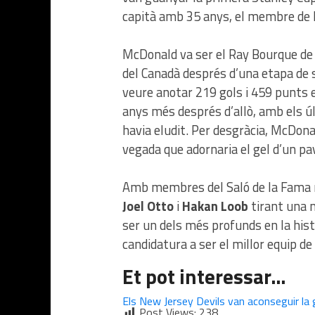
capità amb 35 anys, el membre de 
McDonald va ser el Ray Bourque de l
del Canadà després d’una etapa de
veure anotar 219 gols i 459 punts e
anys més després d’allò, amb els úl
havia eludit. Per desgràcia, McDona
vegada que adornaria el gel d’un pa
Amb membres del Saló de la Fama re
Joel Otto
i
Hakan Loob
tirant una m
ser un dels més profunds en la histò
candidatura a ser el millor equip d
Et pot interessar…
Els New Jersey Devils van aconseguir la
Post Views:
238