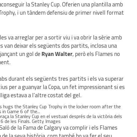
’aconseguir la Stanley Cup. Oferien una plantilla amb
Trophy, i un tàndem defensiu de primer nivell format
es va arreglar per a sortir viu i va obrir la sèrie amb
es van deixar els següents dos partits, inclosa una
tjançant un gol de
Ryan Walter
, però els Flames no
ment.
abs durant els següents tres partits i els va superar
ius per a guanyar la Copa, un fet impressionant si es
liga estava a l’altre costat del gel.
ça la Stanley Cup en el vestuari després de la victòria dels
6 de les Finals. Getty Images
Saló de la Fama de Calgary va complir i els Flames
de la seva història, com també ho va fer el seu