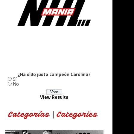
¿Ha sido justo campeón Carolina?
Sí
No
View Results