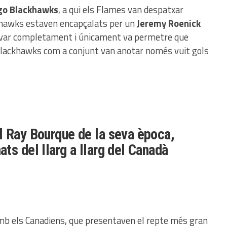
go Blackhawks
, a qui els Flames van despatxar
ckhawks estaven encapçalats per un
Jeremy Roenick
ctivar completament i únicament va permetre que
 Blackhawks com a conjunt van anotar només vuit gols
l Ray Bourque de la seva època,
ats del llarg a llarg del Canadà
mb els Canadiens, que presentaven el repte més gran