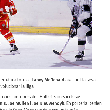
blemàtica foto de
Lanny McDonald
aixecant la seva
olucionar la lliga
a cinc membres de l’Hall of Fame, inclosos
nis, Joe Mullen i Joe Nieuwendyk
. En porteria, tenien
 de la Copa. Va ser un dels conjunts més