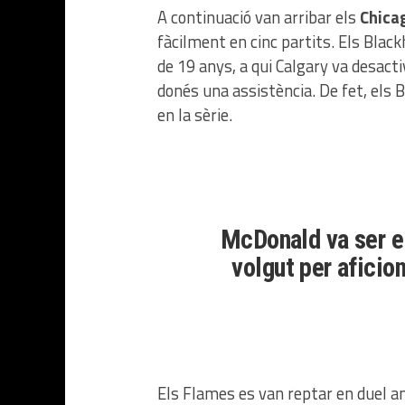
A continuació van arribar els
Chica
fàcilment en cinc partits. Els Bla
de 19 anys, a qui Calgary va desa
donés una assistència. De fet, els
en la sèrie.
McDonald va ser e
volgut per aficion
Els Flames es van reptar en duel a